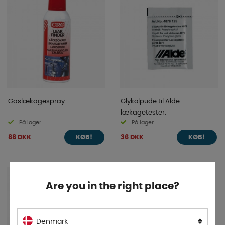
Gaslækagespray
Glykolpude til Alde
lækagetester.
På lager
På lager
88 DKK
36 DKK
KØB!
KØB!
Are you in the right place?
Denmark