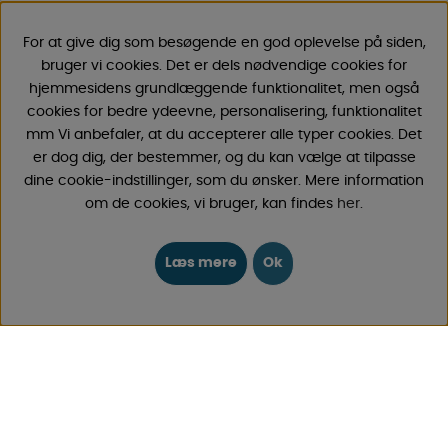
Købsbetingelser
Log ind
For at give dig som besøgende en god oplevelse på siden,
bruger vi cookies. Det er dels nødvendige cookies for
KONTAKT
hjemmesidens grundlæggende funktionalitet, men også
cookies for bedre ydeevne, personalisering, funktionalitet
Send e-post
mm Vi anbefaler, at du accepterer alle typer cookies. Det
Vi svarer altid indenfor 24 timer på hverdage.
er dog dig, der bestemmer, og du kan vælge at tilpasse
dine cookie-indstillinger, som du ønsker. Mere information
Registrer din retur
om de cookies, vi bruger, kan findes
her
.
Gælder fortrydelseskøb, fejlkøb.
Registrer din reklamation
Læs mere
Ok
Gælder defekt vare, transportskade mv.
CAMPMARKET
Vi har oparbejdet stor erfaring med campingvogne &
autocamper tilbehør gennem årene, fordi vi har
forhandlet campingvogne & autocampere samt
reservedele og tilbehør til disse siden 1968. Vi tilbyder et