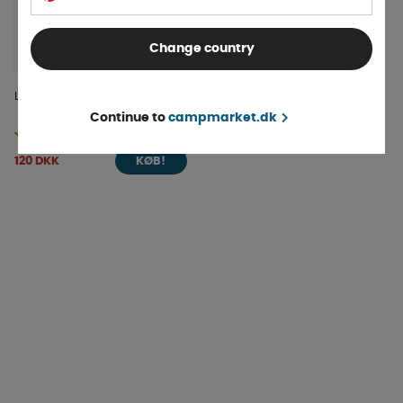
Change country
Lækagedetektor 500 ml
Continue to
campmarket.dk
På lager
120 DKK
KØB!