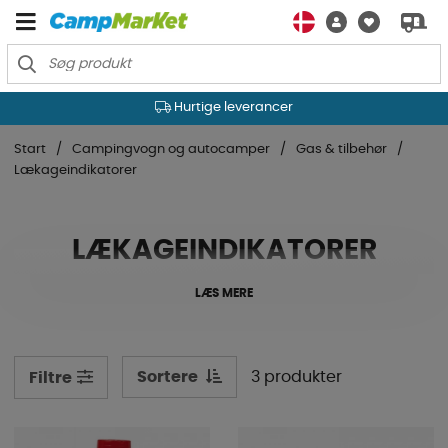
Hurtige leverancer
Start
Campingvogn og autocamper
Gas & tilbehør
Lækageindikatorer
LÆKAGEINDIKATORER
LÆS MERE
Sortere
3 produkter
Filtre