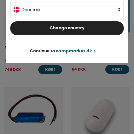
Denmark
Change country
Fjernbetjening til NX 10
Magnetisk kontakt til NX-5
Continue to
campmarket.dk
alarm
På lager
4-9 dage
64 DKK
748 DKK
KØB!
KØB!