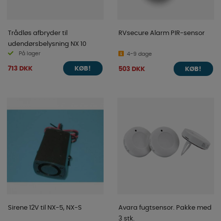
Trådløs afbryder til
RVsecure Alarm PIR-sensor
udendørsbelysning NX 10
På lager
4-9 dage
713 DKK
503 DKK
KØB!
KØB!
Sirene 12V til NX-5, NX-S
Avara fugtsensor. Pakke med
3 stk.