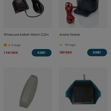
RVsecure Kabel-Alarm 2,2m
Avara Sirene
På lager
4-9 dage
160 DKK
1 141 DKK
KØB!
KØB!