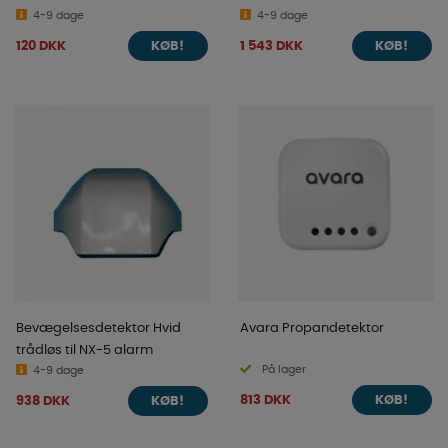
4-9 dage
4-9 dage
120 DKK
1 543 DKK
KØB!
KØB!
Bevægelsesdetektor Hvid
Avara Propandetektor
trådløs til NX-5 alarm
På lager
4-9 dage
813 DKK
938 DKK
KØB!
KØB!