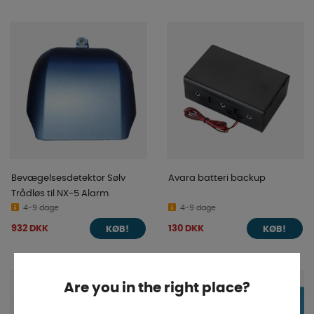
Bevægelsesdetektor Sølv
Avara batteri backup
Trådløs til NX-5 Alarm
4-9 dage
4-9 dage
932 DKK
130 DKK
KØB!
KØB!
Are you in the right place?