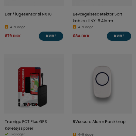
Dør / lugesensor til NX 10
Bevægelsesdetektor Sort
kablet til NX-5 Alarm
4-9 dage
4-9 dage
879 DKK
684 DKK
KØB!
KØB!
Tramigo FCT Plus GPS
RVsecure Alarm Panikknap
Køretøjssporer
På lager
4-9 dage