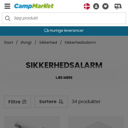
Hurtige leverancer
Start
Øvrigt
Sikkerhed
Sikkerhedsalarm
SIKKERHEDSALARM
LÆS MERE
Sortere
34 produkter
Filtre