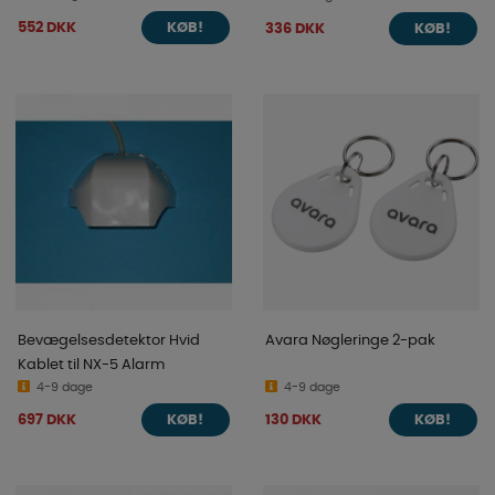
552 DKK
336 DKK
KØB!
KØB!
Bevægelsesdetektor Hvid
Avara Nøgleringe 2-pak
Kablet til NX-5 Alarm
4-9 dage
4-9 dage
697 DKK
130 DKK
KØB!
KØB!