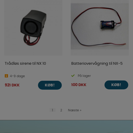
Trådløs sirene til NX 10
Batteriovervågning til NX-5
På lager
4-9 dage
100 DKK
921 DKK
KØB!
KØB!
1
2
Næste
»