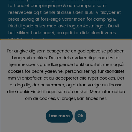
forhandlet campingvogne & autocampere samt
reservedele og tilbehør til disse siden 1968. Vi tilbyder et
bredt udvalg af forskellige varer inden for camping &
fritid til gode priser med lave fragtomkostninger . Du vil
helt sikkert finde noget, du godt kan lide blandt vores
30.000 produkter!
For at give dig som besøgende en god oplevelse på siden,
Følg os på Facebook og Instagram for inspiration,
bruger vi cookies. Det er dels nødvendige cookies for
nyheder og eksklusive tilbud. Campinglivet begynder
hjemmesidens grundlæggende funktionalitet, men også
hos os!
cookies for bedre ydeevne, personalisering, funktionalitet
mm Vi anbefaler, at du accepterer alle typer cookies. Det
er dog dig, der bestemmer, og du kan vælge at tilpasse
dine cookie-indstillinger, som du ønsker. Mere information
om de cookies, vi bruger, kan findes
her
.
Læs mere
Ok