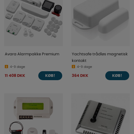
Avara Alarmpakke Premium
Yachtsafe trådløs magnetisk
kontakt
4-9 dage
4-9 dage
11 408 DKK
364 DKK
KØB!
KØB!