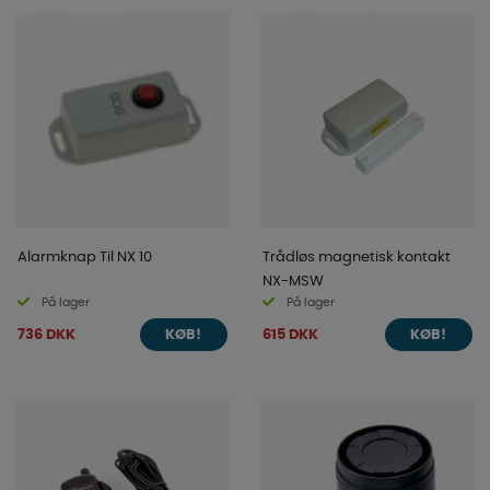
Alarmknap Til NX 10
Trådløs magnetisk kontakt
NX-MSW
På lager
På lager
736 DKK
615 DKK
KØB!
KØB!