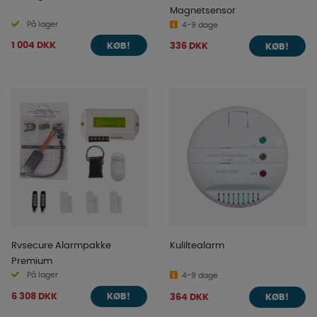
Magnetsensor
På lager
4-9 dage
1 004 DKK
336 DKK
KØB!
KØB!
Rvsecure Alarmpakke
Kuliltealarm
Premium
På lager
4-9 dage
6 308 DKK
364 DKK
KØB!
KØB!