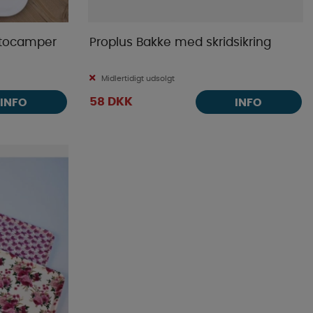
utocamper
Proplus Bakke med skridsikring
Midlertidigt udsolgt
58 DKK
INFO
INFO