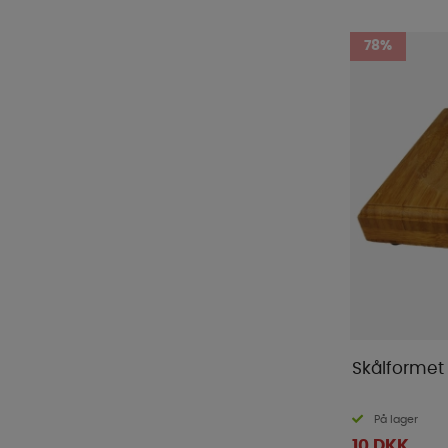
78%
Skålformet
På lager
10 DKK