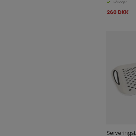
På lager
260 DKK
Serverings