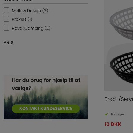
Mellow Design
(
3
)
ProPlus
(
1
)
Royal Camping
(
2
)
PRIS
Har du brug for hjælp til at
vælge?
Brød-/Serv
KONTAKT KUNDESERVICE
På lager
10 DKK