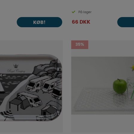
På lager
66 DKK
KØB!
35%