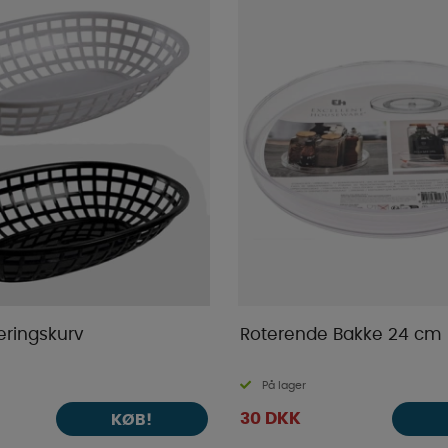
eringskurv
Roterende Bakke 24 cm
På lager
30 DKK
KØB!