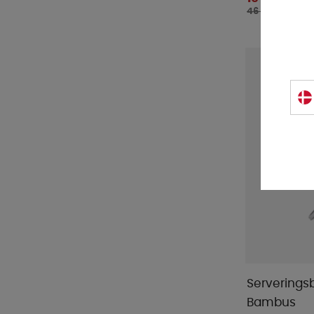
46 DKK
Serverings
Bambus