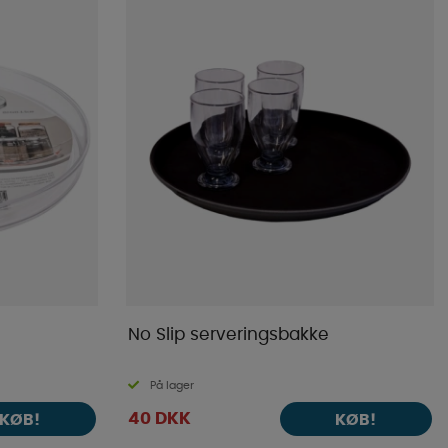
Butikkens favoritter
Navn A-Ø
Navn Ø-A
Laveste pris
Højeste pris
Varemærke
Publiceringsdato
No Slip serveringsbakke
På lager
40 DKK
KØB!
KØB!