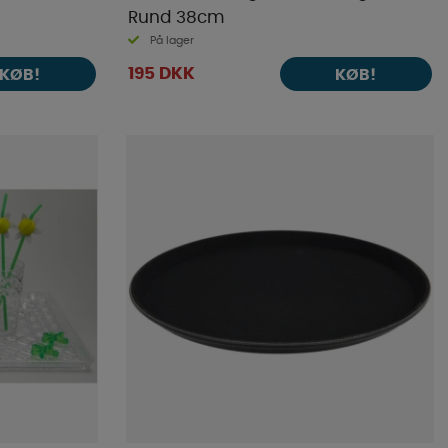
Rund 38cm
På lager
195 DKK
KØB!
KØB!