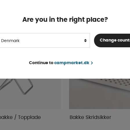
93 DKK
KØB!
Are you in the right place?
Change count
Denmark
Continue to
campmarket.dk
bakke / Topplade
Bakke Skridsikker