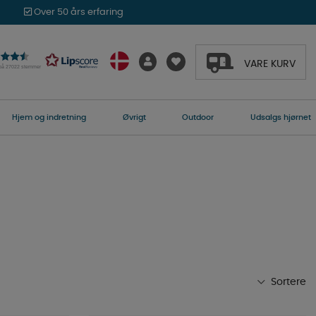
Over 50 års erfaring
VARE KURV
 på 27022 stemmer
Hjem og indretning
Øvrigt
Outdoor
Udsalgs hjørnet
Sortere
Mest populære