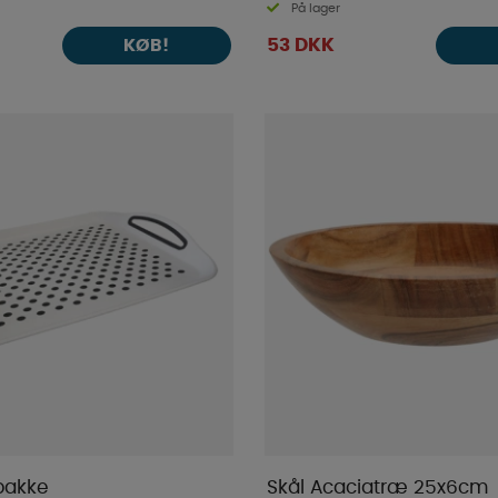
På lager
53 DKK
KØB!
bakke
Skål Acaciatræ 25x6cm