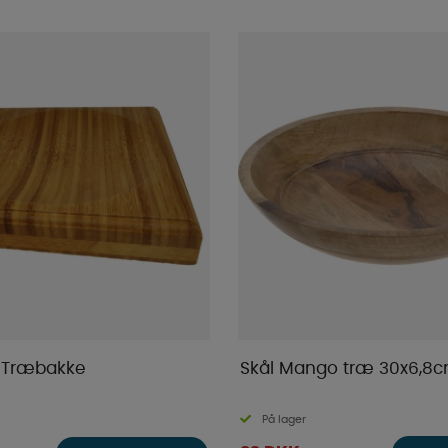
 Træbakke
Skål Mango træ 30x6,8
På lager