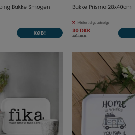
ping Bakke Smögen
Bakke Prisma 28x40cm
Midlertidigt udsolgt
30 DKK
KØB!
46 DKK