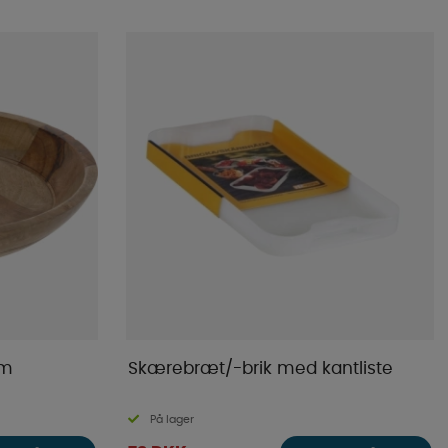
cm
Skærebræt/-brik med kantliste
På lager