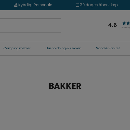
Kybdigt Personale
30 dages åbent køp
4.6
Baseret
Camping møbler
Husholdning & Køkken
Vand & Sanitet
BAKKER