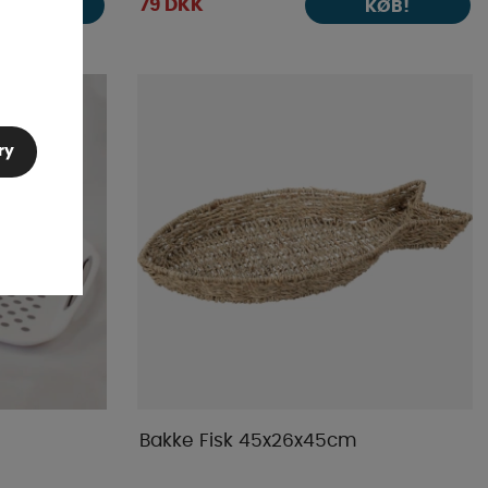
79 DKK
KØB!
KØB!
ry
Bakke Fisk 45x26x45cm