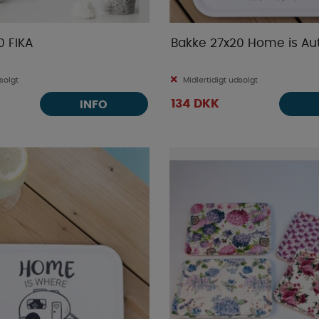
0 FIKA
Bakke 27x20 Home is A
solgt
Midlertidigt udsolgt
134 DKK
INFO