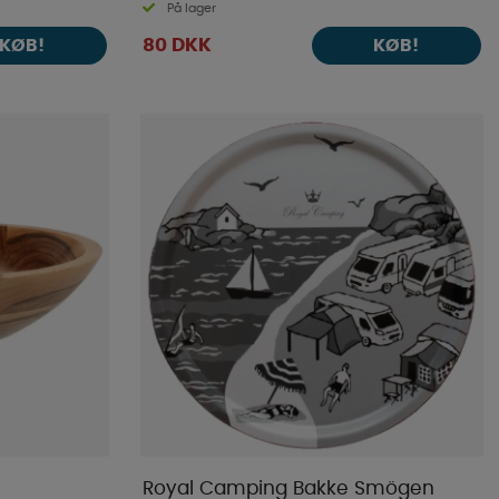
På lager
80 DKK
KØB!
KØB!
Royal Camping Bakke Smögen