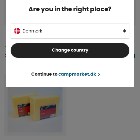
Are you in the right place?
Denmark
Turtle Caravan Sealer 500ML
Dometic Poleringsklud til
Acrylglas
På lager
På lager
Change country
211 DKK
93 DKK
KØB!
KØB!
Continue to
campmarket.dk