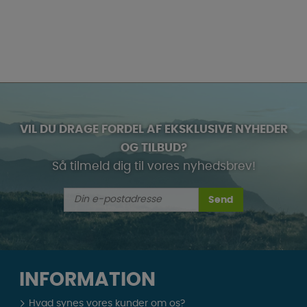
VIL DU DRAGE FORDEL AF EKSKLUSIVE NYHEDER
OG TILBUD?
Så tilmeld dig til vores nyhedsbrev!
Send
INFORMATION
Hvad synes vores kunder om os?