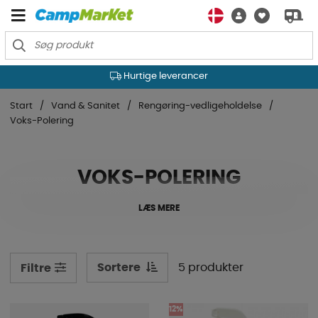
Hurtige leverancer
Start
Vand & Sanitet
Rengøring-vedligeholdelse
Voks-Polering
VOKS-POLERING
LÆS MERE
Sortere
5 produkter
Filtre
12%