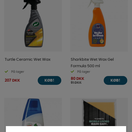
Turtle Ceramic Wet Wax
Sharkbite Wet Wax Gel
Formula 500 ml
På lager
På lager
80 DKK
207 DKK
KØB!
KØB!
91 DKK