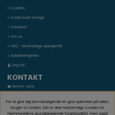
Cookies
Fysisk butik Sverige
Gavekort
Om os
FAQ - Almindelige spørgsmål
Købsbetingelser
Log ind
KONTAKT
Send e-post
Vi svarer altid indenfor 24 timer på hverdage.
Registrer din retur
For at give dig som besøgende en god oplevelse på siden,
Gælder fortrydelseskøb, fejlkøb.
bruger vi cookies. Det er dels nødvendige cookies for
hjemmesidens grundlæggende funktionalitet, men også