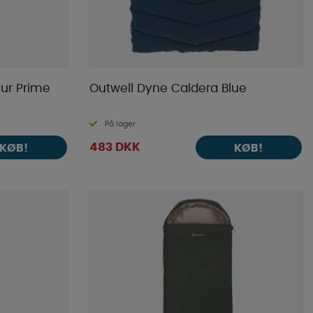
ur Prime
Outwell Dyne Caldera Blue
På lager
483 DKK
KØB!
KØB!