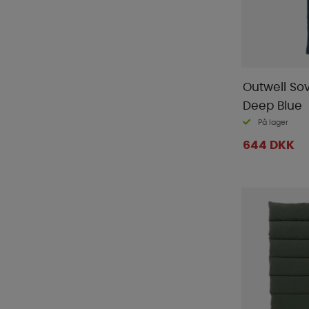
Outwell So
Deep Blue
På lager
644 DKK