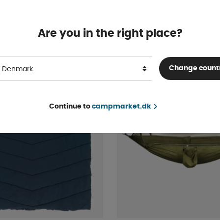
Deep Blue
På lager
Are you in the right place?
577 DKK
KØB!
Change count
Denmark
Continue to
campmarket.dk