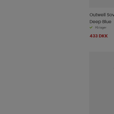
Outwell So
Deep Blue
På lager
433 DKK