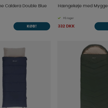
ne Caldera Double Blue
Hængekøje med Mygge
På lager
332 DKK
KØB!