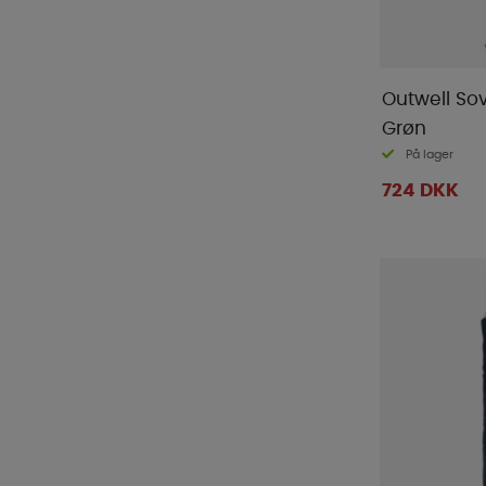
Outwell S
Grøn
På lager
724 DKK