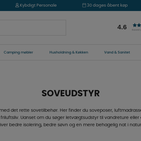
Kybdigt Personale
30 dages åbent køp
4.6
Baseret
Camping møbler
Husholdning & Køkken
Vand & Sanitet
SOVEUDSTYR
med det rette sovetilbehør. Her finder du soveposer, luftmadrasse
riluftsliv. Uanset om du søger letvægtsudstyr til vandreture elle
giver bedre isolering, bedre søvn og en mere behagelig nat i naturen