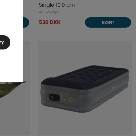
Single 10,0 cm
På lager
530 DKK
KØB!
KØB!
ry