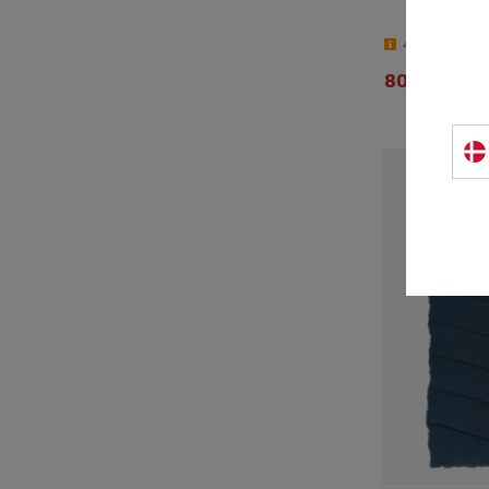
4-9 dage
802 DKK