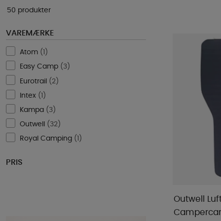
50 produkter
VAREMÆRKE
Atom
(
1
)
Easy Camp
(
3
)
Eurotrail
(
2
)
Intex
(
1
)
Kampa
(
3
)
Outwell
(
32
)
Royal Camping
(
1
)
PRIS
Outwell Lu
Campercar