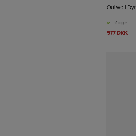
Outwell Dy
På lager
577 DKK