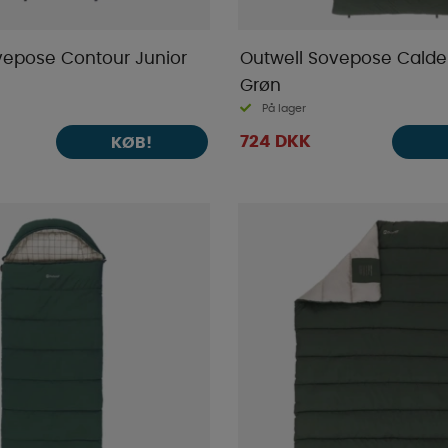
vepose Contour Junior
Outwell Sovepose Calder
Grøn
På lager
724 DKK
KØB!