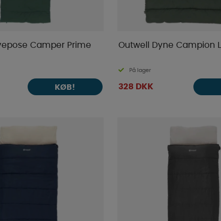
ovepose Camper Prime
Outwell Dyne Campion L
På lager
328 DKK
KØB!