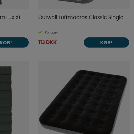
a Lux XL
Outwell Luftmadras Classic Single
På lager
113 DKK
KØB!
KØB!