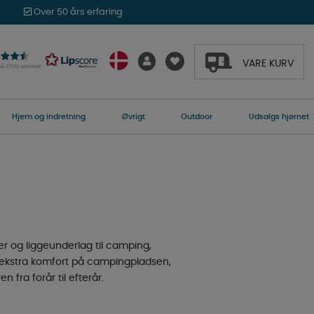
Over 50 års erfaring
VARE KURV
 på 27020 stemmer
Hjem og indretning
Øvrigt
Outdoor
Udsalgs hjørnet
r og liggeunderlag til camping,
r ekstra komfort på campingpladsen,
 fra forår til efterår.