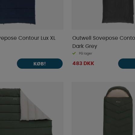
vepose Contour Lux XL
Outwell Sovepose Conto
Dark Grey
På lager
483 DKK
KØB!