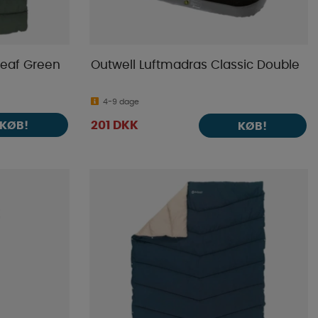
eaf Green
Outwell Luftmadras Classic Double
4-9 dage
KØB!
201 DKK
KØB!