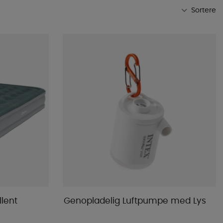
Sortere
Mest populære
Butikkens favoritter
Navn A-Ø
Navn Ø-A
Laveste pris
Højeste pris
Varemærke
Publiceringsdato
llent
Genopladelig Luftpumpe med Lys