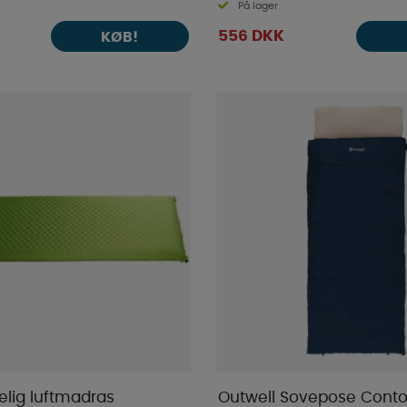
På lager
556 DKK
KØB!
elig luftmadras
Outwell Sovepose Conto