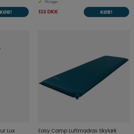
På lager
133 DKK
KØB!
KØB!
ur Lux
Easy Camp Luftmadras Skylark