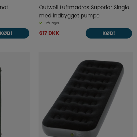
net
Outwell Luftmadras Superior Single
med indbygget pumpe
På lager
617 DKK
KØB!
KØB!