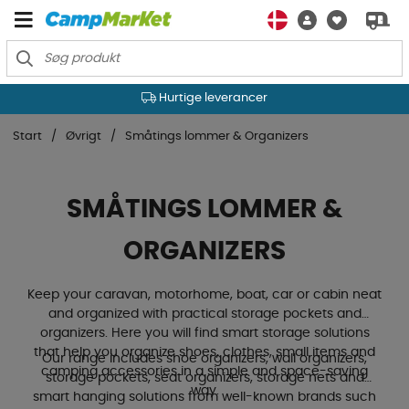
Hurtige leverancer
Start
Øvrigt
Småtings lommer & Organizers
SMÅTINGS LOMMER &
ORGANIZERS
Keep your caravan, motorhome, boat, car or cabin neat
and organized with practical storage pockets and
organizers. Here you will find smart storage solutions
that help you organize shoes, clothes, small items and
Our range includes shoe organizers, wall organizers,
camping accessories in a simple and space-saving
storage pockets, seat organizers, storage nets and
way.
smart hanging solutions from well-known brands such