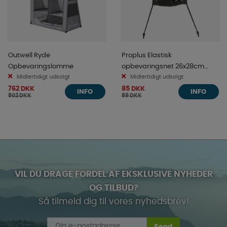
Outwell Ryde
Proplus Elastisk
Opbevaringslomme
opbevaringsnet 26x28cm
Midlertidigt udsolgt
dobbelt
Midlertidigt udsolgt
762 DKK
85 DKK
INFO
INFO
802 DKK
89 DKK
VIL DU DRAGE FORDEL AF EKSKLUSIVE NYHEDER
OG TILBUD?
Så tilmeld dig til vores nyhedsbrev!
Send