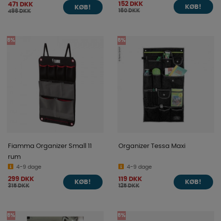
152 DKK
471 DKK
KØB!
KØB!
160 DKK
496 DKK
5%
5%
Fiamma Organizer Small 11
Organizer Tessa Maxi
rum
4-9 dage
4-9 dage
299 DKK
119 DKK
KØB!
KØB!
315 DKK
125 DKK
5%
5%