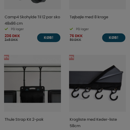
Camp4 Skohylde Til 12 par sko
Tøjbøjle med 8 kroge
48x86 cm
På lager
På lager
236 DKK
76 DKK
KØB!
KØB!
248 DKK
80 DKK
5%
5%
Thule Strap Kit 2-pak
Krogliste med Keder-liste
58cm