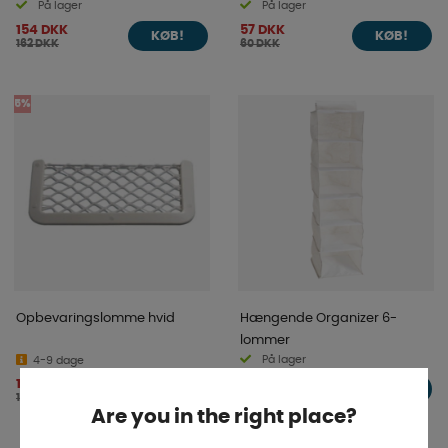
På lager
På lager
154 DKK
57 DKK
KØB!
KØB!
162 DKK
60 DKK
5%
Opbevaringslomme hvid
Hængende Organizer 6-
lommer
På lager
4-9 dage
140 DKK
113 DKK
KØB!
KØB!
147 DKK
Are you in the right place?