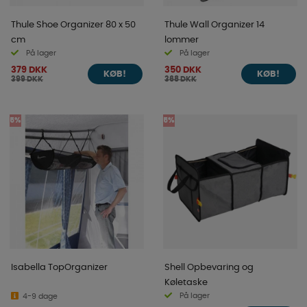
Thule Shoe Organizer 80 x 50
Thule Wall Organizer 14
cm
lommer
På lager
På lager
379 DKK
350 DKK
KØB!
KØB!
399 DKK
368 DKK
5%
5%
Isabella TopOrganizer
Shell Opbevaring og
Køletaske
På lager
4-9 dage