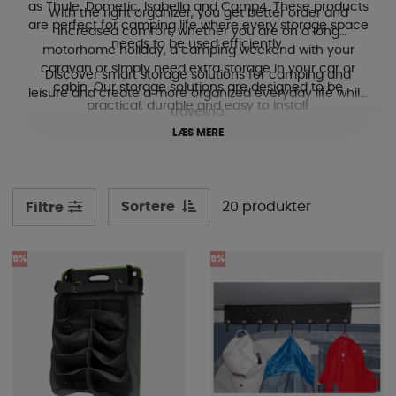
as Thule, Dometic, Isabella and Camp4. These products
With the right organizer, you get better order and
are perfect for camping life where every storage space
increased comfort, whether you are on a long
needs to be used efficiently.
motorhome holiday, a camping weekend with your
caravan or simply need extra storage in your car or
Discover smart storage solutions for camping and
cabin. Our storage solutions are designed to be
leisure and create a more organized everyday life while
practical, durable and easy to install.
traveling.
LÆS MERE
Sortere
20 produkter
Filtre
5%
5%