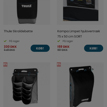
Thule Skraldebøtte
Kampa Limpet hjulovertræk
75 x 50 cm SORT
På lager
På lager
330 DKK
159 DKK
KØB!
KØB!
348 DKK
167 DKK
5%
5%