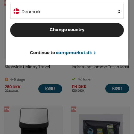
5%
5%
Denmark
Change country
Continue to
campmarket.dk
Skohylde Holiday Travel
Indretningslomme Tessa Maxi
På lager
4-9 dage
114 DKK
280 DKK
KØB!
KØB!
120 DKK
295 DKK
5%
5%