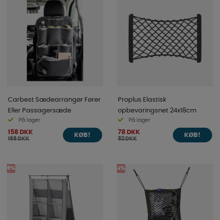
Carbest Sædearrangør Fører
Proplus Elastisk
Eller Passagersæde
opbevaringsnet 24x18cm
På lager
På lager
158 DKK
78 DKK
KØB!
KØB!
166 DKK
82 DKK
5%
4%