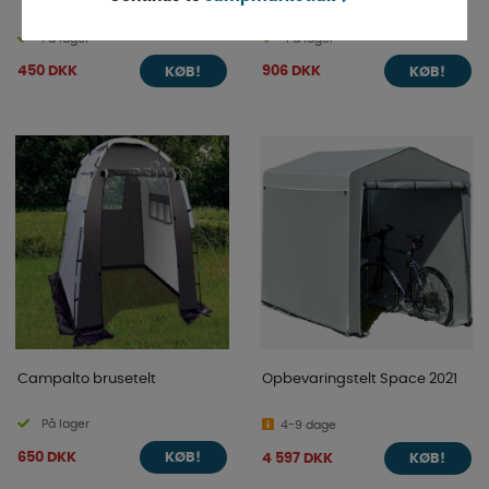
På lager
På lager
450 DKK
906 DKK
KØB!
KØB!
Campalto brusetelt
Opbevaringstelt Space 2021
På lager
4-9 dage
650 DKK
4 597 DKK
KØB!
KØB!