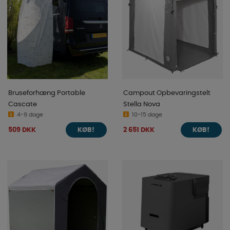
Bruseforhæng Portable
Campout Opbevaringstelt
Cascate
Stella Nova
4-9 dage
10-15 dage
509 DKK
2 651 DKK
KØB!
KØB!