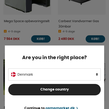
Mega Space opbevaringstelt
Carbest Vandvarmer Gas
30mbar
4-9 dage
4-9 dage
7 564 DKK
2 480 DKK
KØB!
KØB!
Are you in the right place?
Denmark
Change country
Badetelt Malta
Cykelopbevaring XL
Continue to
campmarket.dk