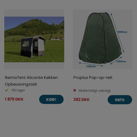
ReimoTent Alicante Køkken
Proplus Pop-op-telt
Opbevaringstelt
På lager
Midlertidigt udsolgt
1 879 DKK
382 DKK
KØB!
INFO