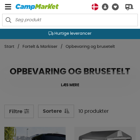
Hurtige leverancer
Start
Fortelt & Markiser
Opbevaring og brusetelt
OPBEVARING OG BRUSETELT
LÆS MERE
Sortere
10 produkter
Filtre