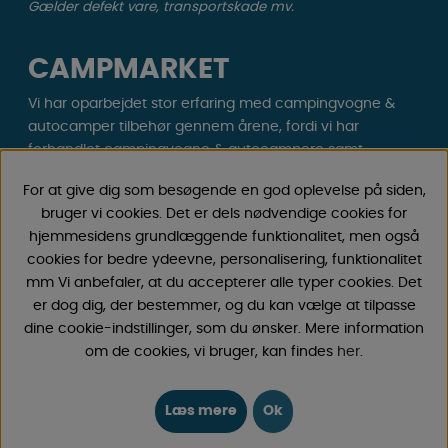
Gælder defekt vare, transportskade mv.
CAMPMARKET
Vi har oparbejdet stor erfaring med campingvogne &
autocamper tilbehør gennem årene, fordi vi har
forhandlet campingvogne & autocampere samt
reservedele og tilbehør til disse siden 1968. Vi tilbyder et
For at give dig som besøgende en god oplevelse på siden,
bredt udvalg af forskellige varer inden for camping &
bruger vi cookies. Det er dels nødvendige cookies for
fritid til gode priser med lave fragtomkostninger . Du vil
hjemmesidens grundlæggende funktionalitet, men også
helt sikkert finde noget, du godt kan lide blandt vores
cookies for bedre ydeevne, personalisering, funktionalitet
30.000 produkter!
mm Vi anbefaler, at du accepterer alle typer cookies. Det
er dog dig, der bestemmer, og du kan vælge at tilpasse
Følg os på Facebook og Instagram for inspiration,
dine cookie-indstillinger, som du ønsker. Mere information
nyheder og eksklusive tilbud. Campinglivet begynder
om de cookies, vi bruger, kan findes
her
.
hos os!
Læs mere
Ok