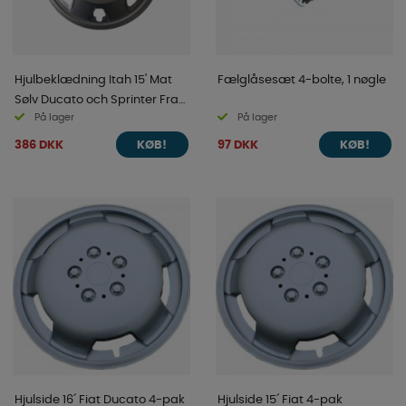
Hjulbeklædning Itah 15' Mat
Fælglåsesæt 4-bolte, 1 nøgle
Sølv Ducato och Sprinter Fra
På lager
På lager
2007
386 DKK
97 DKK
KØB!
KØB!
Hjulside 16´ Fiat Ducato 4-pak
Hjulside 15´ Fiat 4-pak