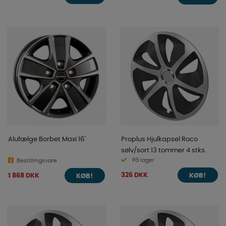
Alufælge Borbet Maxi 16´
Proplus Hjulkapsel Roco
sølv/sort 13 tommer 4 stks.
På lager
Bestillingsvare
326 DKK
1 868 DKK
KØB!
KØB!