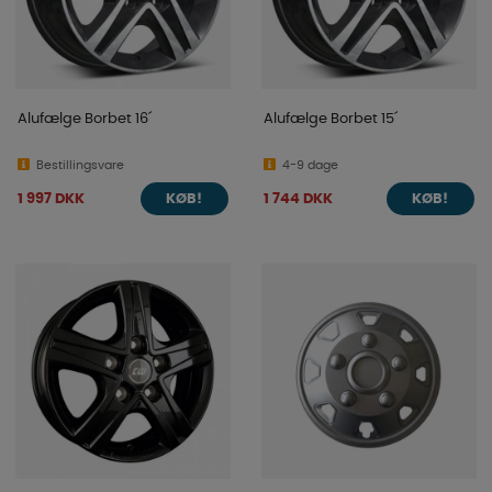
Alufælge Borbet 16´
Alufælge Borbet 15´
Bestillingsvare
4-9 dage
1 997 DKK
1 744 DKK
KØB!
KØB!