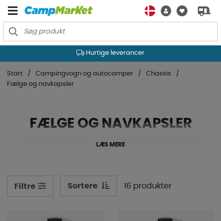
Hurtige leverancer
Start
Campingvogn og autocamper
Chassis
Fælge og navkapsler
FÆLGE OG NAVKAPSLER
LÆS MERE
Sortere
16 produkter
Filtre