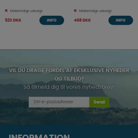
Midlertidigt udsolgt
Midlertidigt udsolgt
523 DKK
468 DKK
INFO
INFO
VIL DU DRAGE FORDEL AF EKSKLUSIVE NYHEDER
OG TILBUD?
Så tilmeld dig til vores nyhedsbrev!
Send