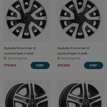
Hjulside 16 tommer til
Hjulside 15 tommer til
autocamper 4-pak
autocamper 4-pak
Bestillingsvare
Bestillingsvare
379 DKK
352 DKK
KØB!
KØB!