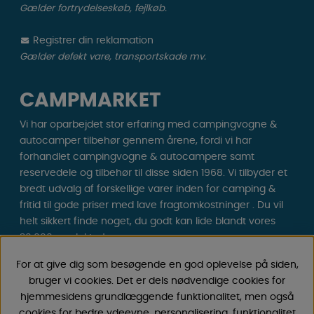
Gælder fortrydelseskøb, fejlkøb.
Registrer din reklamation
Gælder defekt vare, transportskade mv.
CAMPMARKET
Vi har oparbejdet stor erfaring med campingvogne &
autocamper tilbehør gennem årene, fordi vi har
forhandlet campingvogne & autocampere samt
reservedele og tilbehør til disse siden 1968. Vi tilbyder et
bredt udvalg af forskellige varer inden for camping &
fritid til gode priser med lave fragtomkostninger . Du vil
helt sikkert finde noget, du godt kan lide blandt vores
30.000 produkter!
For at give dig som besøgende en god oplevelse på siden,
Følg os på Facebook og Instagram for inspiration,
bruger vi cookies. Det er dels nødvendige cookies for
nyheder og eksklusive tilbud. Campinglivet begynder
hjemmesidens grundlæggende funktionalitet, men også
hos os!
cookies for bedre ydeevne, personalisering, funktionalitet