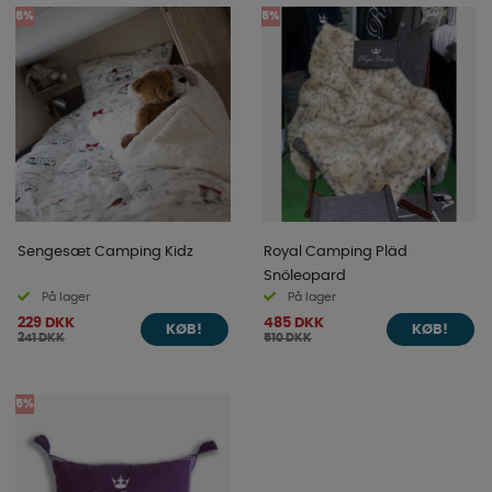
5%
5%
Sengesæt Camping Kidz
Royal Camping Pläd
Snöleopard
På lager
På lager
229 DKK
485 DKK
KØB!
KØB!
241 DKK
510 DKK
5%