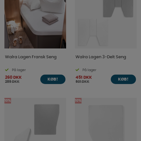
Walra Lagen Fransk Seng
Walra Lagen 3-Delt Seng
På lager
På lager
260 DKK
451 DKK
KØB!
KØB!
289 DKK
501 DKK
10%
10%