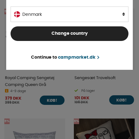
5%
5%
Denmark
Change country
Continue to
campmarket.dk
Royal Camping Sengetøj
Sengesæt Travelsoft
Camping Queen Grå
På lager
4-9 dage
101 DKK
379 DKK
KØB!
KØB!
106 DKK
399 DKK
5%
5%