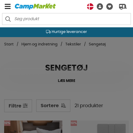
Hurtige leverancer
Start
Hjem og indretning
Tekstiler
Sengetøj
SENGETØJ
LÆS MERE
Sortere
21 produkter
Filtre
10%
10%