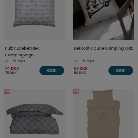
Pufz Pudebetræk
Dekorativ pude Camping Kidz
Campingvogn
På lager
På lager
74 DKK
57 DKK
KØB!
KØB!
78 DKK
60 DKK
5%
5%