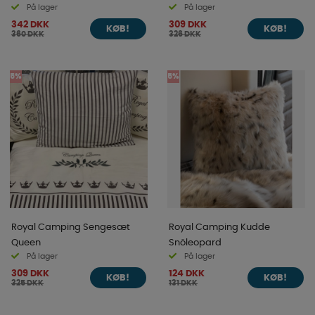
På lager
På lager
342 DKK
309 DKK
KØB!
KØB!
360 DKK
326 DKK
5%
5%
Royal Camping Sengesæt
Royal Camping Kudde
Queen
Snöleopard
På lager
På lager
309 DKK
124 DKK
KØB!
KØB!
325 DKK
131 DKK