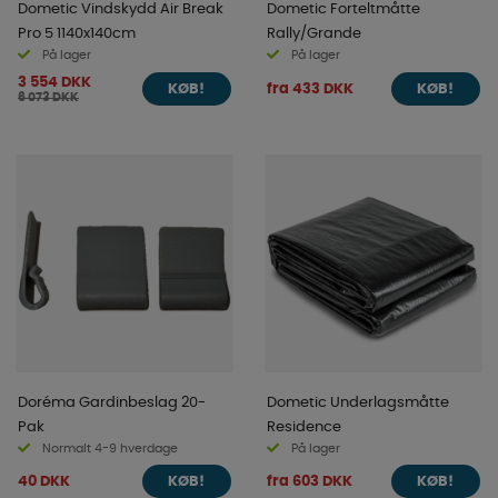
Dometic Vindskydd Air Break
Dometic Forteltmåtte
Pro 5 1140x140cm
Rally/Grande
På lager
På lager
3 554 DKK
fra 433 DKK
KØB!
KØB!
6 073 DKK
Doréma Gardinbeslag 20-
Dometic Underlagsmåtte
Pak
Residence
Normalt 4-9 hverdage
På lager
40 DKK
fra 603 DKK
KØB!
KØB!