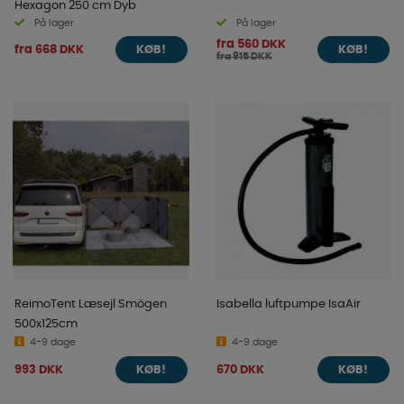
Hexagon 250 cm Dyb
På lager
På lager
fra 560 DKK
fra 668 DKK
KØB!
KØB!
fra 915 DKK
ReimoTent Læsejl Smögen
Isabella luftpumpe IsaAir
500x125cm
4-9 dage
4-9 dage
993 DKK
670 DKK
KØB!
KØB!