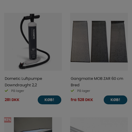
Dometic Luftpumpe
Gangmatte MOB ZAR 60 cm
Downdraught 2,2
Bred
På lager
På lager
281 DKK
fra 528 DKK
KØB!
KØB!
53%