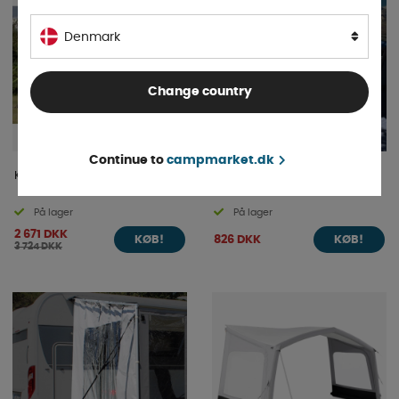
Denmark
Change country
Continue to
campmarket.dk
Kampa Air Shelter 300
Peggy Peg Solbeskyttelse
På lager
På lager
2 671 DKK
826 DKK
KØB!
KØB!
3 724 DKK