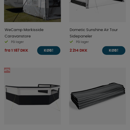
WeCamp Markisside
Dometic Sunshine Air Tour
Caravanstore
Sidepaneler
På lager
På lager
fra 1 187 DKK
2 214 DKK
KØB!
KØB!
41%