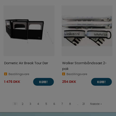
Dometic Air Break Tour Dør
Walker Stormbåndssæt 2-
pak
Bestillingsvare
Bestillingsvare
1 476 DKK
254 DKK
KØB!
KØB!
1
2
3
4
5
6
7
8
..
21
Næste
»