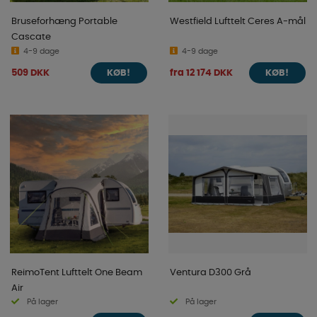
Bruseforhæng Portable
Westfield Lufttelt Ceres A-mål
Cascate
4-9 dage
4-9 dage
509 DKK
fra 12 174 DKK
KØB!
KØB!
ReimoTent Lufttelt One Beam
Ventura D300 Grå
Air
På lager
På lager