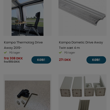
Kampa Thermotag Drive
Kampa Dometic Drive Away
Away 2019-
Twin sæt 4 m
På lager
På lager
fra 308 DKK
271 DKK
KØB!
KØB!
fra 660 DKK