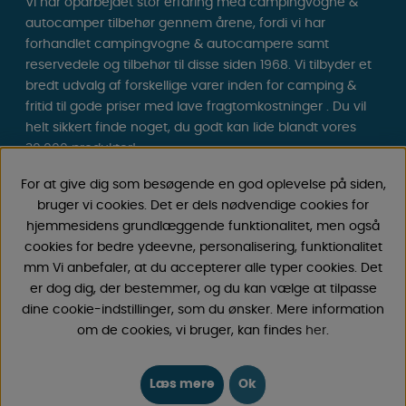
Vi har oparbejdet stor erfaring med campingvogne &
autocamper tilbehør gennem årene, fordi vi har
forhandlet campingvogne & autocampere samt
reservedele og tilbehør til disse siden 1968. Vi tilbyder et
bredt udvalg af forskellige varer inden for camping &
fritid til gode priser med lave fragtomkostninger . Du vil
helt sikkert finde noget, du godt kan lide blandt vores
30.000 produkter!
For at give dig som besøgende en god oplevelse på siden,
Følg os på Facebook og Instagram for inspiration,
bruger vi cookies. Det er dels nødvendige cookies for
nyheder og eksklusive tilbud. Campinglivet begynder
hjemmesidens grundlæggende funktionalitet, men også
hos os!
cookies for bedre ydeevne, personalisering, funktionalitet
mm Vi anbefaler, at du accepterer alle typer cookies. Det
er dog dig, der bestemmer, og du kan vælge at tilpasse
dine cookie-indstillinger, som du ønsker. Mere information
om de cookies, vi bruger, kan findes
her
.
Læs mere
Ok