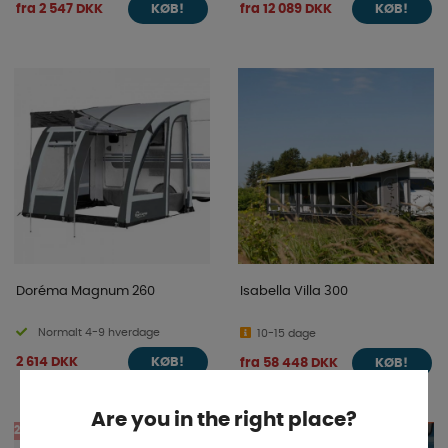
fra 2 547 DKK
fra 12 089 DKK
KØB!
KØB!
Doréma Magnum 260
Isabella Villa 300
Normalt 4-9 hverdage
10-15 dage
2 614 DKK
fra 58 448 DKK
KØB!
KØB!
Are you in the right place?
28%