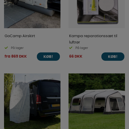
GoCamp Airskirt
Kampa reparationssæt til
luftrør
På lager
På lager
fra 869 DKK
66 DKK
KØB!
KØB!