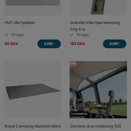
FMT Lille hjælper
Isabella Villa Hjørnebeslag
Tag 4-p
På lager
På lager
66 DKK
153 DKK
KØB!
KØB!
39%
Royal Camping Markisemåtte
Dometic Ace Undertag 500