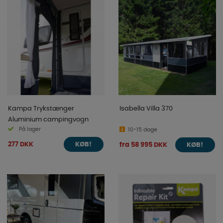
Kampa Trykstænger
Isabella Villa 370
Aluminium campingvogn
På lager
10-15 dage
277 DKK
fra 58 995 DKK
KØB!
KØB!