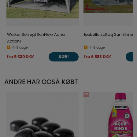
Walker Solsegl SunFlexx Adria
Isabella soltag Sun Shine P
Action1
4-9 dage
4-9 dage
fra 5 630 DKK
fra 6 883 DKK
KØB!
ANDRE HAR OGSÅ KØBT
5%