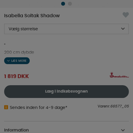
Isabella Soltak Shadow
Vælg størrelse
"
200 cm dybde
CarbonX letvægtsstativ
1 819
DKK
"
Læg i indkøbsvognen
Varenr:
66577_05
Sendes inden for 4-9 dage*
Information