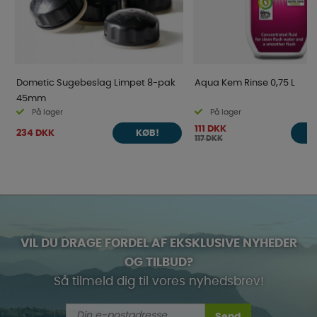
Dometic Sugebeslag Limpet 8-pak
Aqua Kem Rinse 0,75 L
45mm
På lager
På lager
111 DKK
234 DKK
KØB!
117 DKK
VIL DU DRAGE FORDEL AF EKSKLUSIVE NYHEDER
OG TILBUD?
Så tilmeld dig til vores nyhedsbrev!
Send