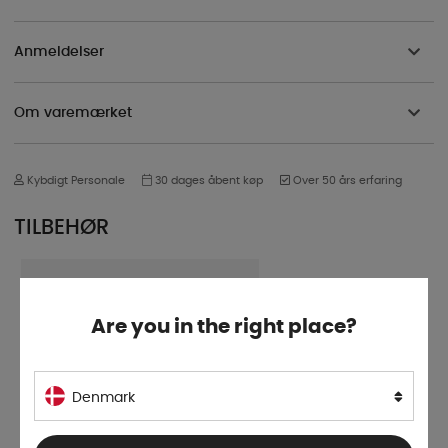
Anmeldelser
Om varemærket
Kybdigt Personale
30 dages åbent køp
Over 50 års erfaring
TILBEHØR
Are you in the right place?
Denmark