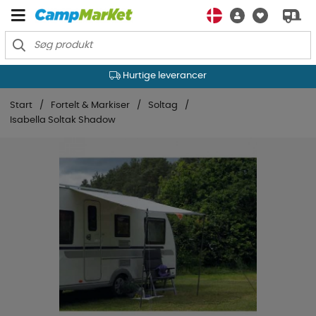
Hurtige leverancer
Start
Fortelt & Markiser
Soltag
Isabella Soltak Shadow