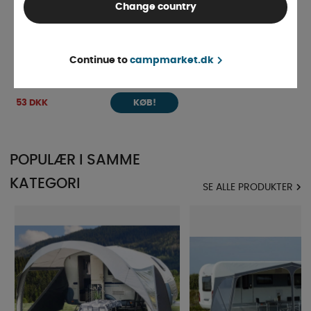
Change country
Dobbeltskinne Plast 75cm
Continue to
campmarket.dk
4-9 dage
53 DKK
KØB!
POPULÆR I SAMME
KATEGORI
SE ALLE PRODUKTER