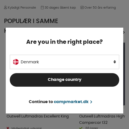
Kybdigt Personale
30 dages åbent køp
Over 50 års erfaring
POPULÆR I SAMME
KATEGORI
SE ALLE PRODUKTER
Are you in the right place?
Denmark
Change country
Continue to
campmarket.dk
Outwell Luftmadras Excellent King
Outwell Luftmadras Highw
Campercar 132
På lager
Midlertidigt udsolgt