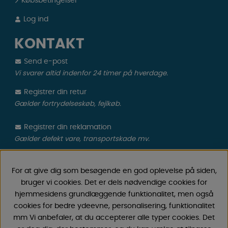
Købsbetingelser
Log ind
KONTAKT
Send e-post
Vi svarer altid indenfor 24 timer på hverdage.
Registrer din retur
Gælder fortrydelseskøb, fejlkøb.
Registrer din reklamation
Gælder defekt vare, transportskade mv.
CAMPMARKET
For at give dig som besøgende en god oplevelse på siden,
bruger vi cookies. Det er dels nødvendige cookies for
Vi har oparbejdet stor erfaring med campingvogne &
hjemmesidens grundlæggende funktionalitet, men også
autocamper tilbehør gennem årene, fordi vi har
cookies for bedre ydeevne, personalisering, funktionalitet
forhandlet campingvogne & autocampere samt
mm Vi anbefaler, at du accepterer alle typer cookies. Det
reservedele og tilbehør til disse siden 1968. Vi tilbyder et