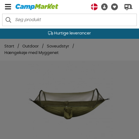
Hurtige leverancer
Start
Outdoor
Soveudstyr
Hængekøje med Myggenet