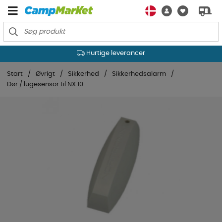
Hurtige leverancer
Start
Øvrigt
Sikkerhed
Sikkerhedsalarm
Dør / lugesensor til NX 10