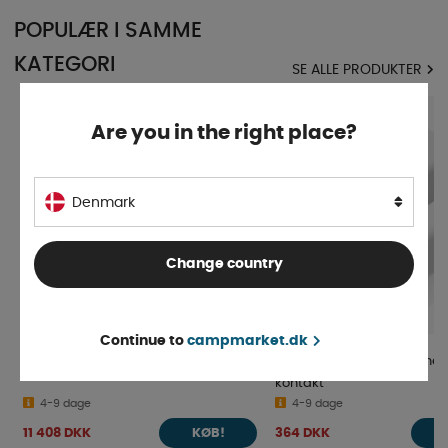
POPULÆR I SAMME
KATEGORI
SE ALLE PRODUKTER
Are you in the right place?
Denmark
Change country
Continue to
campmarket.dk
Avara Alarmpakke Premium
Yachtsafe trådløs magnet
kontakt
4-9 dage
4-9 dage
11 408 DKK
364 DKK
KØB!