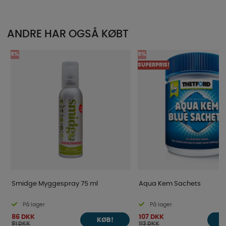
ANDRE HAR OGSÅ KØBT
5%
5%
SUPERPRIS!
Smidge Myggespray 75 ml
Aqua Kem Sachets
På lager
På lager
86 DKK
107 DKK
KØB!
91 DKK
113 DKK