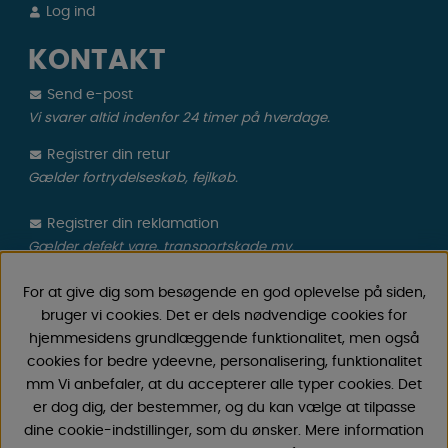
Log ind
KONTAKT
Send e-post
Vi svarer altid indenfor 24 timer på hverdage.
Registrer din retur
Gælder fortrydelseskøb, fejlkøb.
Registrer din reklamation
Gælder defekt vare, transportskade mv.
For at give dig som besøgende en god oplevelse på siden,
CAMPMARKET
bruger vi cookies. Det er dels nødvendige cookies for
hjemmesidens grundlæggende funktionalitet, men også
Vi har oparbejdet stor erfaring med campingvogne &
cookies for bedre ydeevne, personalisering, funktionalitet
autocamper tilbehør gennem årene, fordi vi har
mm Vi anbefaler, at du accepterer alle typer cookies. Det
forhandlet campingvogne & autocampere samt
er dog dig, der bestemmer, og du kan vælge at tilpasse
reservedele og tilbehør til disse siden 1968. Vi tilbyder et
dine cookie-indstillinger, som du ønsker. Mere information
bredt udvalg af forskellige varer inden for camping &