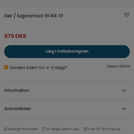
Dør / lugesensor til NX 10
879
DKK
Læg i indkøbsvognen
Varenr:
68154
Sendes inden for 4-9 dage*
Information
Anmeldelser
Kybdigt Personale
30 dages åbent køp
Over 50 års erfaring