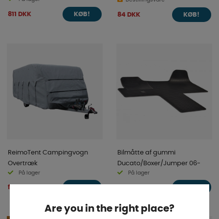
811 DKK
84 DKK
KØB!
KØB!
ReimoTent Campingvogn
Bilmåtte af gummi
Overtræk
Ducato/Boxer/Jumper 06-
På lager
På lager
fra 1 681 DKK
382 DKK
KØB!
KØB!
Are you in the right place?