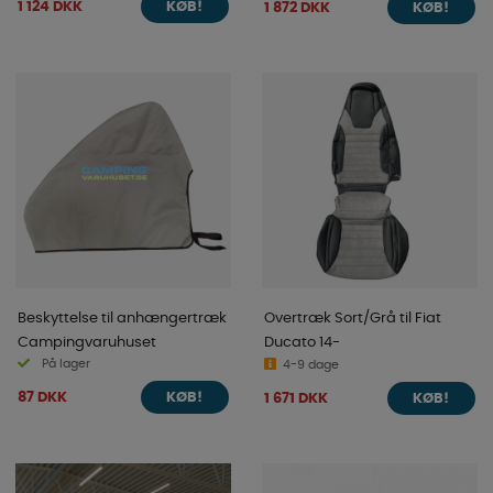
1 124 DKK
1 872 DKK
KØB!
KØB!
Beskyttelse til anhængertræk
Overtræk Sort/Grå til Fiat
Campingvaruhuset
Ducato 14-
På lager
4-9 dage
87 DKK
1 671 DKK
KØB!
KØB!