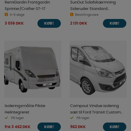
RemiGardin Frontgardin
SunOut Solafskærmning
Sprinter/Crafter 07-17
Sideruder Standard
4-9 dage
Fiat/Peugeot/Citroen
Bestillingsvare
3 036 DKK
2 131 DKK
KØB!
KØB!
Isoleringsmåtte Pilote
Campout Vindue isolering
Helintegreret
sæt til Ford Transit Custom
På lager
På lager
fra 2013
fra 3 462 DKK
562 DKK
KØB!
KØB!