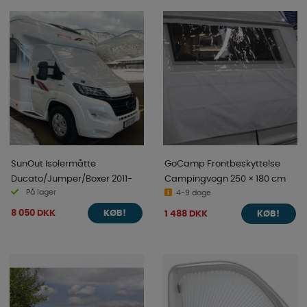
SunOut Isolermåtte
GoCamp Frontbeskyttelse
Ducato/Jumper/Boxer 2011-
Campingvogn 250 × 180 cm
På lager
4-9 dage
8 050 DKK
1 488 DKK
KØB!
KØB!