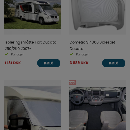
Isoleringsmåtte Fiat Ducato
Dometic SP 300 Sidesæt
250/290 2007-
Ducato
På lager
På lager
1 131 DKK
3 889 DKK
KØB!
KØB!
37%