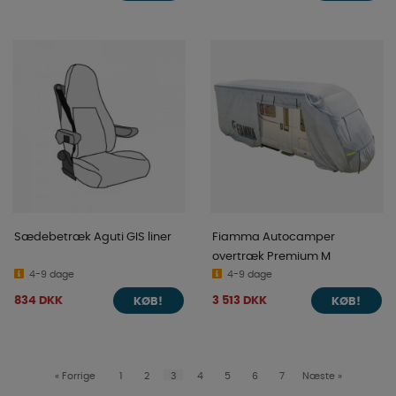
Sædebetræk Aguti GIS liner
Fiamma Autocamper
overtræk Premium M
4-9 dage
4-9 dage
834 DKK
3 513 DKK
KØB!
KØB!
«
Forrige
1
2
3
4
5
6
7
Næste
»