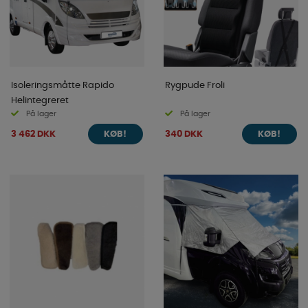
Isoleringsmåtte Rapido
Rygpude Froli
Helintegreret
På lager
På lager
3 462 DKK
340 DKK
KØB!
KØB!