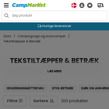
Hurtige leverancer
Start
Campingvogn og autocamper
Tekstiltæpper & Betræk
TEKSTILTÆPPER & BETRÆK
LÆS MERE
ISOLERINGSMÅTTER MV.
STOL BETRÆK
DÆK OG ANHÆNG
Sortere
200 produkter
Filtre