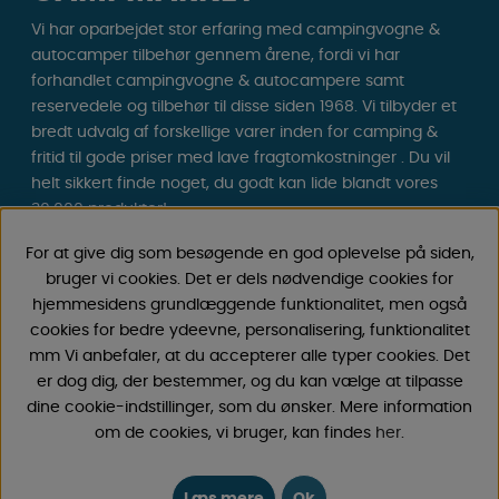
Vi har oparbejdet stor erfaring med campingvogne &
autocamper tilbehør gennem årene, fordi vi har
forhandlet campingvogne & autocampere samt
reservedele og tilbehør til disse siden 1968. Vi tilbyder et
bredt udvalg af forskellige varer inden for camping &
fritid til gode priser med lave fragtomkostninger . Du vil
helt sikkert finde noget, du godt kan lide blandt vores
30.000 produkter!
For at give dig som besøgende en god oplevelse på siden,
Følg os på Facebook og Instagram for inspiration,
bruger vi cookies. Det er dels nødvendige cookies for
nyheder og eksklusive tilbud. Campinglivet begynder
hjemmesidens grundlæggende funktionalitet, men også
hos os!
cookies for bedre ydeevne, personalisering, funktionalitet
mm Vi anbefaler, at du accepterer alle typer cookies. Det
er dog dig, der bestemmer, og du kan vælge at tilpasse
dine cookie-indstillinger, som du ønsker. Mere information
om de cookies, vi bruger, kan findes
her
.