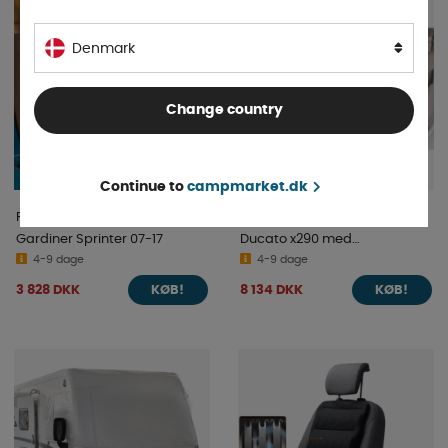
Denmark
Change country
Continue to
campmarket.dk
REMI Gardiner Højre & Venstre
Remi-Front Ducato IV Fiat
Gardiner Sprinter 07-17
Ducato x290 med
4-9 dage
førerassistent 2014-2021
4-9 dage
3 828 DKK
8 134 DKK
KØB!
KØB!