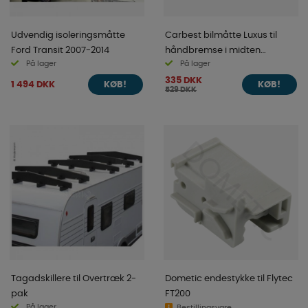
Udvendig isoleringsmåtte
Carbest bilmåtte Luxus til
Ford Transit 2007-2014
håndbremse i midten
På lager
På lager
Transit/Master/Movano
335 DKK
4/2006-
1 494 DKK
KØB!
KØB!
529 DKK
Tagadskillere til Overtræk 2-
Dometic endestykke til Flytec
pak
FT200
På lager
Bestillingsvare