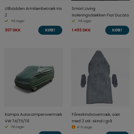
Ullbädden Armlænbetræk Iris
Smart Living
2
Isoleringsdækken Fiat Ducato
På lager
På lager
307 DKK
1 493 DKK
KØB!
KØB!
Kampa Autocamperovertræk
Fåreskindsovertræk, sæt
VW T4/T5/T6
med 3 stk. skind i grå
På lager
4-9 dage