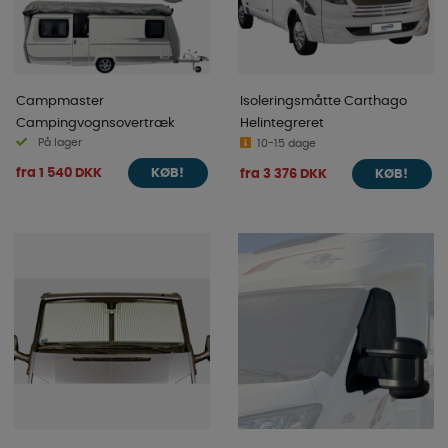
Campmaster
Isoleringsmåtte Carthago
Campingvognsovertræk
Helintegreret
På lager
10-15 dage
fra 1 540 DKK
fra 3 376 DKK
KØB!
KØB!