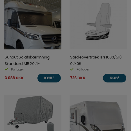
Sunout Solafskærmning
Sædeovertræk Isri 1000/518
Standard MB 2021-
02-06
På lager
På lager
3 688 DKK
726 DKK
KØB!
KØB!