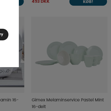
493 DKK
KØB!
KØB!
ry
lamin 16-
Gimex Melaminservice Pastel Mint
16-delt