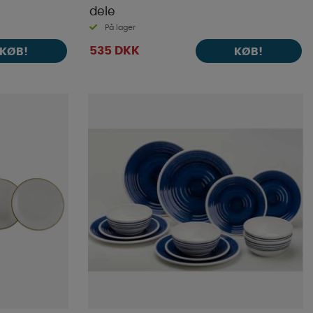
dele
På lager
535 DKK
KØB!
KØB!