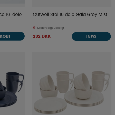
ce 16-dele
Outwell Stel 16 dele Gala Grey Mist
Midlertidigt udsolgt
KØB!
292 DKK
INFO