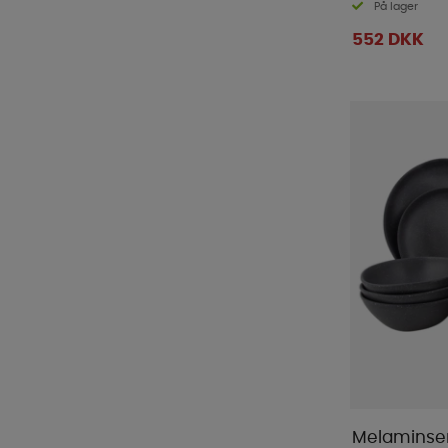
På lager
552 DKK
Melaminser