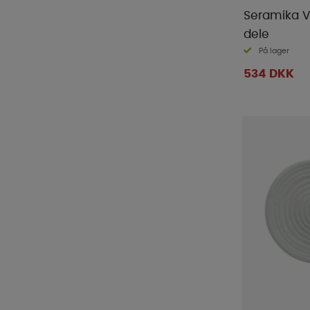
Seramika V
dele
På lager
534 DKK