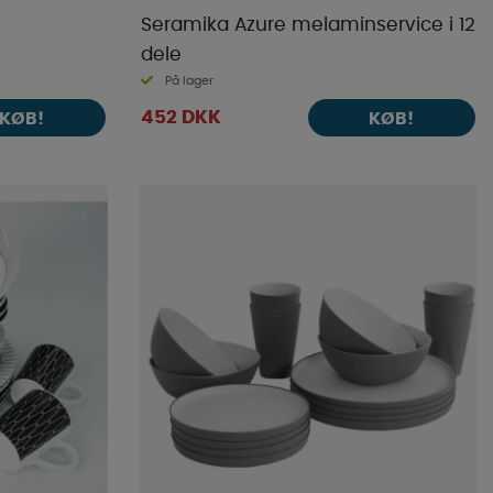
e
Seramika Azure melaminservice i 12
dele
På lager
452 DKK
KØB!
KØB!