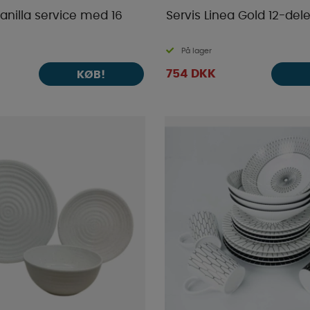
anilla service med 16
Servis Linea Gold 12-del
På lager
754 DKK
KØB!