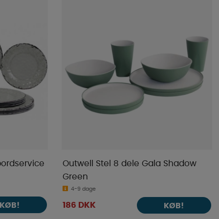
Butikkens favoritter
Navn A-Ø
Navn Ø-A
Laveste pris
Højeste pris
Varemærke
Publiceringsdato
bordservice
Outwell Stel 8 dele Gala Shadow
Green
4-9 dage
KØB!
186 DKK
KØB!