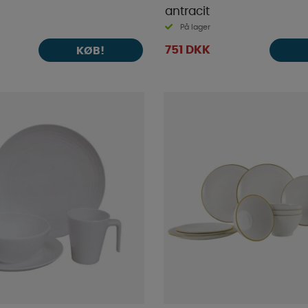
antracit
På lager
751 DKK
KØB!