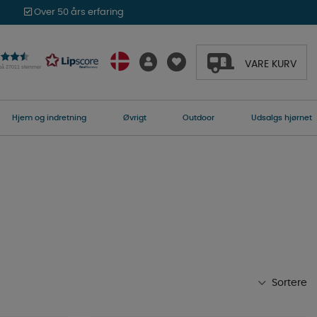
Over 50 års erfaring
VARE KURV
 på 27011 stemmer
Hjem og indretning
Øvrigt
Outdoor
Udsalgs hjørnet
Sortere
Mest populære