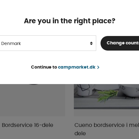
704 DKK
KØB!
Are you in the right place?
Change count
Denmark
Continue to
campmarket.dk
 Bordservice 16-dele
Cueno bordservice i me
dele