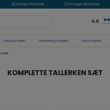
Kybdigt Personale
30 dages åbent køp
4.6
Baseret
Camping møbler
Husholdning & Køkken
Vand & Sanitet
en sæt
KOMPLETTE TALLERKEN SÆT