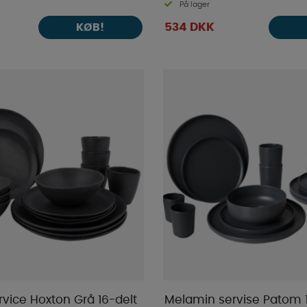
På lager
534 DKK
KØB!
vice Hoxton Grå 16-delt
Melamin servise Patom 1