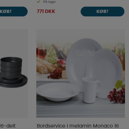
På lager
771 DKK
KØB!
KØB!
6-delt
Bordservice i melamin Monaco 16