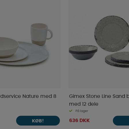
ordservice Nature med 8
Gimex Stone Line Sand 
med 12 dele
På lager
636 DKK
KØB!