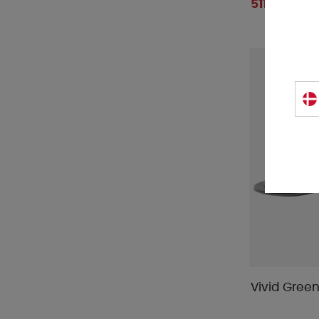
511 DKK
Vivid Green