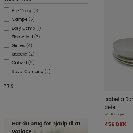
Bo-Camp
(
1
)
Camp4
(
5
)
Easy Camp
(
1
)
Flamefield
(
7
)
Gimex
(
4
)
Isabella
(
2
)
Outwell
(
9
)
Royal Camping
(
2
)
PRIS
Isabella B
dele
På lager
Har du brug for hjælp til at
456 DKK
vælge?