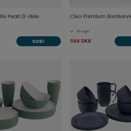
ite Pearl 12-dele
Cleo Premium Bordservi
På lager
566 DKK
KØB!