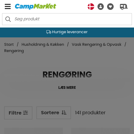
Hurtige leverancer
Start
Husholdning & Køkken
Vask Rengøring & Opvask
Rengøring
RENGØRING
LÆS MERE
Sortere
141 produkter
Filtre