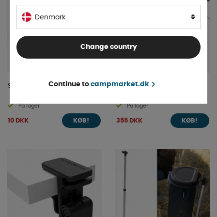
Denmark
Change country
Continue to
campmarket.dk
Svamp til grillrist 2-pak
Carbest støvsuger 150W
På lager
På lager
10 DKK
355 DKK
KØB!
KØB!