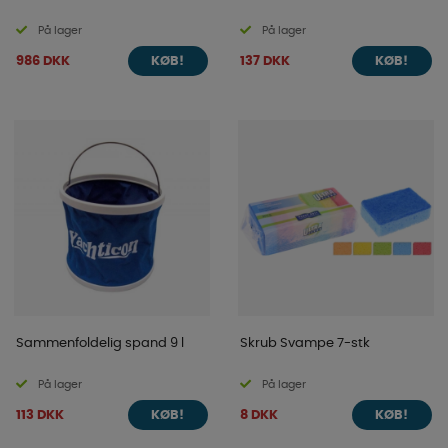
På lager
På lager
986 DKK
137 DKK
KØB!
KØB!
Sammenfoldelig spand 9 l
Skrub Svampe 7-stk
På lager
På lager
113 DKK
8 DKK
KØB!
KØB!