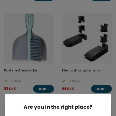
Kost med fejebakke
Flextrash adapter til rør
På lager
På lager
55 DKK
66 DKK
KØB!
KØB!
Are you in the right place?