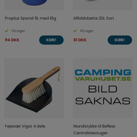
Proplus Spand 9L med låg
Affaldsbøtte 20L Sort
På lager
På lager
94 DKK
61 DKK
KØB!
KØB!
Fejesæt Vigar 4 dele
Mundstykke til Beflexx
Centralstøvsuger