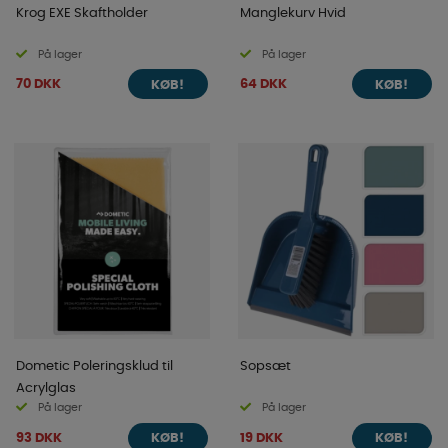
Krog EXE Skaftholder
Manglekurv Hvid
På lager
På lager
70 DKK
64 DKK
KØB!
KØB!
Dometic Poleringsklud til
Sopsæt
Acrylglas
På lager
På lager
93 DKK
19 DKK
KØB!
KØB!