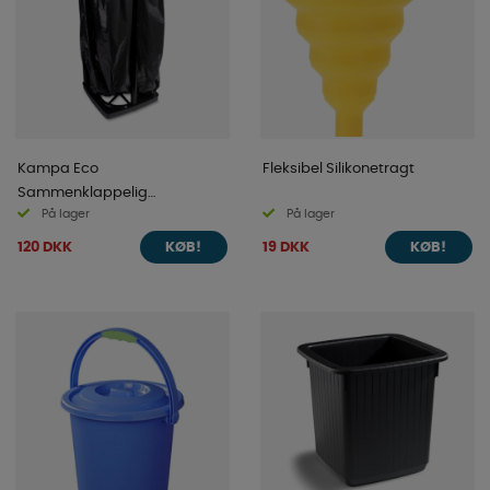
Kampa Eco
Fleksibel Silikonetragt
Sammenklappelig
På lager
På lager
Affaldsspand
120 DKK
19 DKK
KØB!
KØB!