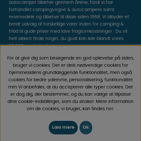
autocamper tilbehør gennem årene, fordi vi har
forhandlet campingvogne & autocampere samt
reservedele og tilbehør til disse siden 1968. Vi tilbyder et
bredt udvalg af forskellige varer inden for camping &
fritid til gode priser med lave fragtomkostninger . Du vil
helt sikkert finde noget, du godt kan lide blandt vores
30.000 produkter!
For at give dig som besøgende en god oplevelse på siden,
Følg os på Facebook og Instagram for inspiration,
bruger vi cookies. Det er dels nødvendige cookies for
nyheder og eksklusive tilbud. Campinglivet begynder
hjemmesidens grundlæggende funktionalitet, men også
hos os!
cookies for bedre ydeevne, personalisering, funktionalitet
mm Vi anbefaler, at du accepterer alle typer cookies. Det
er dog dig, der bestemmer, og du kan vælge at tilpasse
dine cookie-indstillinger, som du ønsker. Mere information
om de cookies, vi bruger, kan findes
her
.
Læs mere
Ok