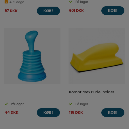
På lager
4-9 dage
601 DKK
97 DKK
KØB!
KØB!
Komprimex Pude-holder
På lager
På lager
44 DKK
118 DKK
KØB!
KØB!