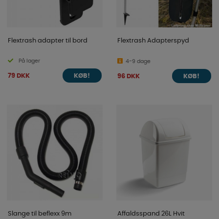
Flextrash adapter til bord
Flextrash Adapterspyd
På lager
4-9 dage
79 DKK
96 DKK
KØB!
KØB!
Slange til beflexx 9m
Affaldsspand 26L Hvit