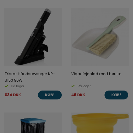
Tristar Håndstøvsuger KR-
Vigar fejeblad med børste
3150 90W
På lager
På lager
634 DKK
49 DKK
KØB!
KØB!