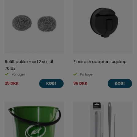
Refill, pakke med 2 stk. til
Flextrash adapter sugekop
70163
På lager
På lager
25 DKK
96 DKK
KØB!
KØB!