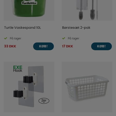
Turtle Vaskespand 10L
Børstesæt 2-pak
På lager
På lager
33 DKK
17 DKK
KØB!
KØB!