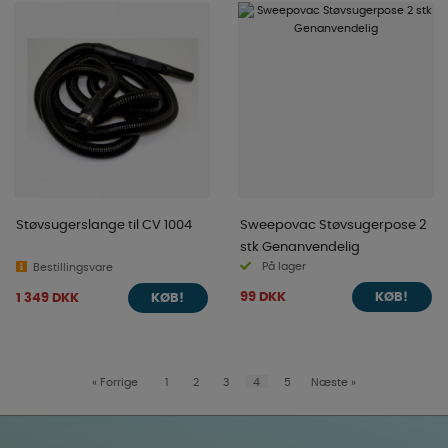
Støvsugerslange til CV 1004
Sweepovac Støvsugerpose 2
stk Genanvendelig
På lager
Bestillingsvare
99 DKK
1 349 DKK
KØB!
KØB!
«
Forrige
1
2
3
4
5
Næste
»