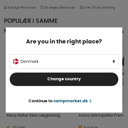
Kybdigt Personale
30 dages åbent køp
Over 50 års erfaring
POPULÆR I SAMME
KATEGORI
SE ALLE PRODUKTER
Are you in the right place?
Denmark
Change country
Continue to
campmarket.dk
Maus Halter Klein vægbeslag
Avara Alarmpakke Premi
På lager
4-9 dage