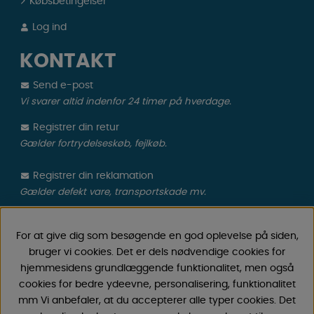
Købsbetingelser
Log ind
KONTAKT
Send e-post
Vi svarer altid indenfor 24 timer på hverdage.
Registrer din retur
Gælder fortrydelseskøb, fejlkøb.
Registrer din reklamation
Gælder defekt vare, transportskade mv.
CAMPMARKET
For at give dig som besøgende en god oplevelse på siden,
bruger vi cookies. Det er dels nødvendige cookies for
Vi har oparbejdet stor erfaring med campingvogne &
hjemmesidens grundlæggende funktionalitet, men også
autocamper tilbehør gennem årene, fordi vi har
cookies for bedre ydeevne, personalisering, funktionalitet
forhandlet campingvogne & autocampere samt
mm Vi anbefaler, at du accepterer alle typer cookies. Det
reservedele og tilbehør til disse siden 1968. Vi tilbyder et