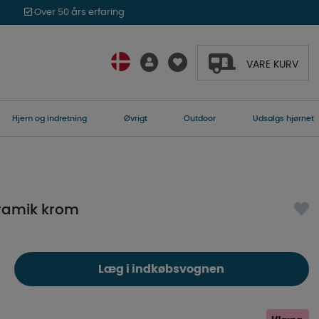
Over 50 års erfaring
VARE KURV
Hjem og indretning
Øvrigt
Outdoor
Udsalgs hjørnet
eramik krom
Læg i indkøbsvognen