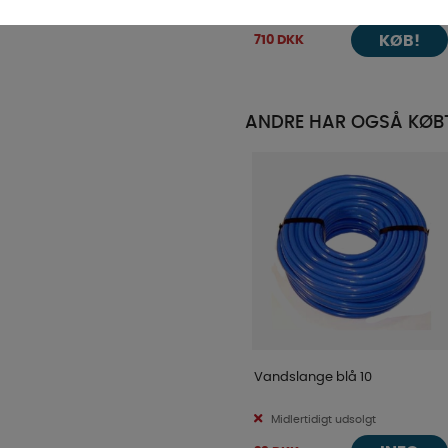
På lager
KØB!
710 DKK
ANDRE HAR OGSÅ KØB
Vandslange blå 10
Midlertidigt udsolgt