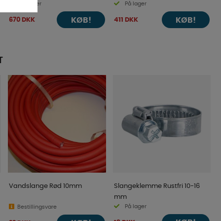
På lager
På lager
KØB!
KØB!
670 DKK
411 DKK
T
Vandslange Rød 10mm
Slangeklemme Rustfri 10-16
mm
På lager
Bestillingsvare