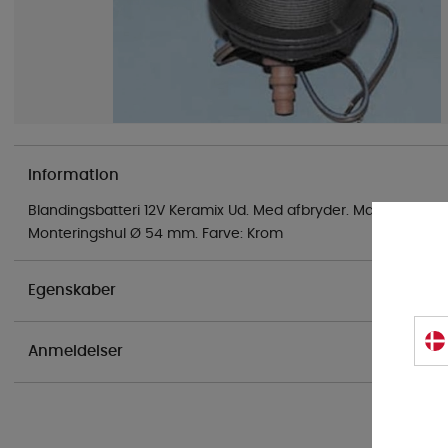
Information
Blandingsbatteri 12V Keramix Ud. Med afbryder. Maks. tryk 6 bar
Monteringshul Ø 54 mm. Farve: Krom
Egenskaber
Anmeldelser