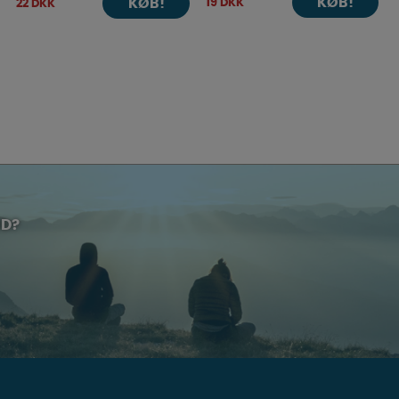
KØB!
19 DKK
KØB!
22 DKK
UD?