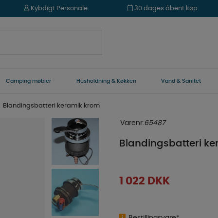
Kybdigt Personale
30 dages åbent køp
Camping møbler
Husholdning & Køkken
Vand & Sanitet
Blandingsbatteri keramik krom
Varenr:
65487
Blandingsbatteri k
1 022
DKK
Bestillingsvare*