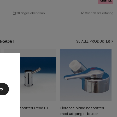
30 dages åbent køp
Over 50 års erfaring
EGORI
SE ALLE PRODUKTER
ry
Blandingsbatteri Trend E 1-
Florence blandingsbatteri
grebs
med udgang til bruser