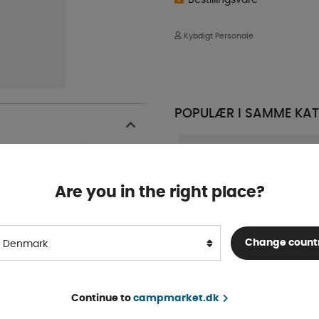
Kybdigt Personale
POPULÆR I SAMME KAT
. Tilslutning Ø 1/2”.
Are you in the right place?
Change count
Denmark
Twist Blandingsbatteri
Continue to
campmarket.dk