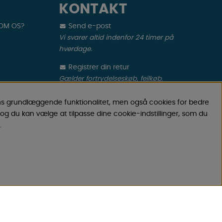
KONTAKT
 OM OS?
Send e-post
Vi svarer altid indenfor 24 timer på
hverdage.
Registrer din retur
Gælder fortrydelseskøb, fejlkøb.
Registrer din reklamation
ns grundlæggende funktionalitet, men også cookies for bedre
Gælder defekt vare, transportskade mv.
og du kan vælge at tilpasse dine cookie-indstillinger, som du
MÅL
.