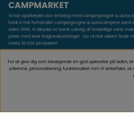
CAMPMARKET
Vi har oparbejdet stor erfaring med campingvogne & autoc
fordi vi har forhandlet campingvogne & autocampere samt res
siden 1968. Vi tilbyder et bredt udvalg af forskellige varer ind
priser med lave fragtomkostninger . Du vil helt sikkert finde 
vores 30.000 produkter!
Følg os på Facebook og Instagram for inspiration, nyheder og 
For at give dig som besøgende en god oplevelse på siden, b
Campinglivet begynder hos os!
ydeevne, personalisering, funktionalitet mm Vi anbefaler, at