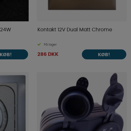
 24W
Kontakt 12V Dual Matt Chrome
På lager
286 DKK
KØB!
KØB!