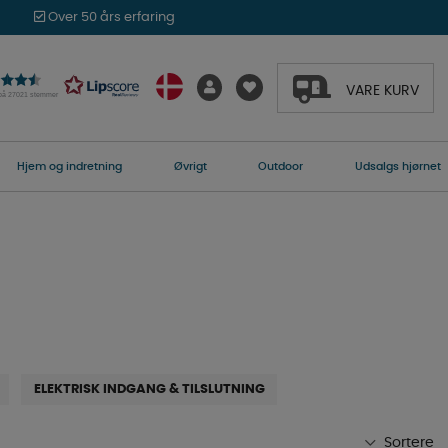
Over 50 års erfaring
VARE KURV
 på 27021 stemmer
Hjem og indretning
Øvrigt
Outdoor
Udsalgs hjørnet
ELEKTRISK INDGANG & TILSLUTNING
Sortere