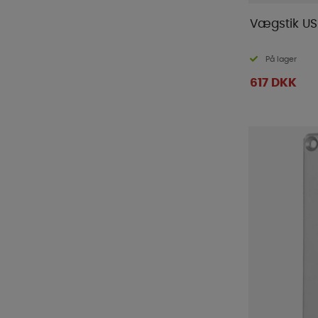
Vægstik USB
På lager
617 DKK