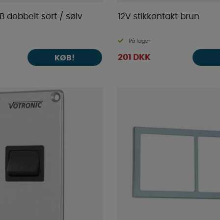
 dobbelt sort / sølv
12V stikkontakt brun
På lager
201 DKK
KØB!