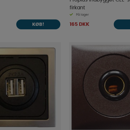
firkant
På lager
165 DKK
KØB!