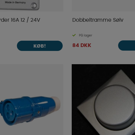
der 16A 12 / 24V
Dobbeltramme Sølv
På lager
84 DKK
KØB!