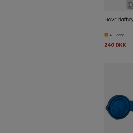
Hovedafbry
4-9 dage
240 DKK