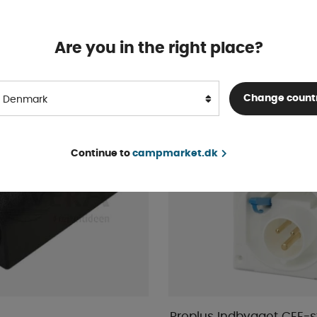
Bestillingsvare
KØB!
228 DKK
Are you in the right place?
Change count
Denmark
Continue to
campmarket.dk
Proplus Indbygget CEE-s