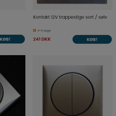
Kontakt 12V trappestige sort / sølv
4-9 dage
KØB!
241 DKK
KØB!