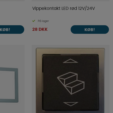
Vippekontakt LED rød 12V/24V
På lager
28 DKK
KØB!
KØB!