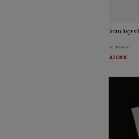
Samlingsst
På lager
41 DKK