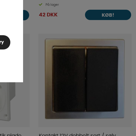
På lager
42 DKK
KØB!
KØB!
ry
tik plade
Kontakt 12V dobbelt sort / sølv