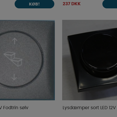
237 DKK
KØB!
V Fodtrin sølv
Lysdæmper sort LED 12