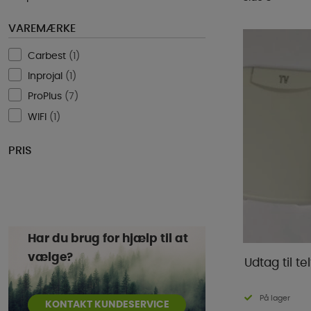
VAREMÆRKE
Carbest
(
1
)
Inprojal
(
1
)
ProPlus
(
7
)
WIFI
(
1
)
PRIS
Har du brug for hjælp til at
vælge?
Udtag til te
På lager
KONTAKT KUNDESERVICE