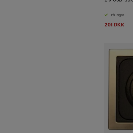
På lager
201 DKK