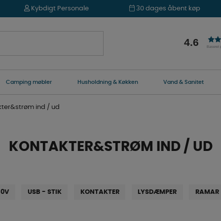
Kybdigt Personale
30 dages åbent køp
4.6
Baseret
Camping møbler
Husholdning & Køkken
Vand & Sanitet
ter&strøm ind / ud
KONTAKTER&STRØM IND / UD
30V
USB - STIK
KONTAKTER
LYSDÆMPER
RAMAR