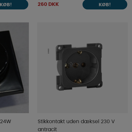
260 DKK
KØB!
KØB!
V 24W
Stikkontakt uden dæksel 230 V
antracit