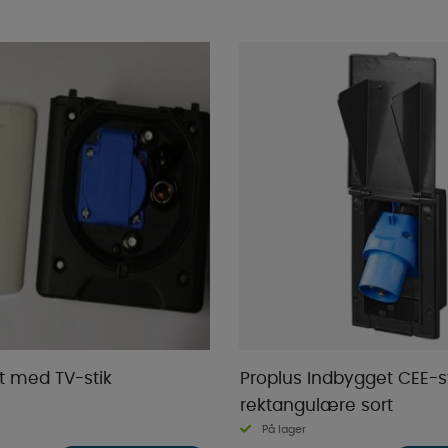
lt med TV-stik
Proplus Indbygget CEE-s
rektangulære sort
På lager