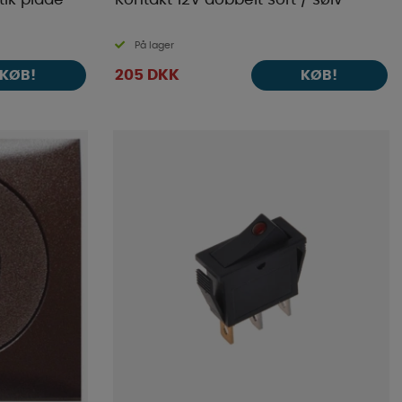
På lager
205 DKK
KØB!
KØB!