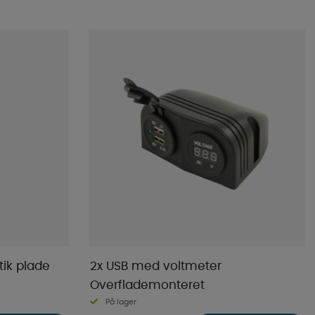
Mest populære
Butikkens favoritter
Navn A-Ø
Navn Ø-A
Laveste pris
Højeste pris
Varemærke
Publiceringsdato
tik plade
2x USB med voltmeter
Overflademonteret
På lager