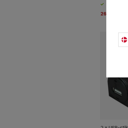
På lager
266 DKK
2 x USB-stik