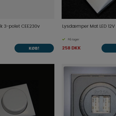
ik 3-polet CEE230v
Lysdæmper Mat LED 12V
På lager
258 DKK
KØB!