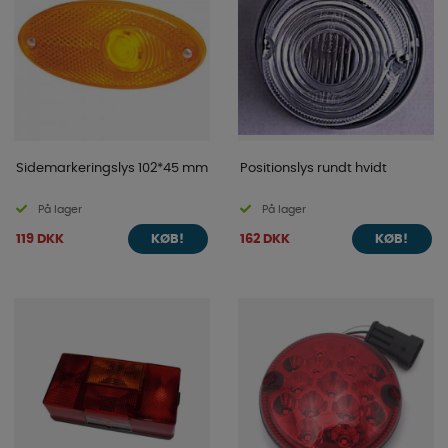
Sidemarkeringslys 102*45 mm
Positionslys rundt hvidt
På lager
På lager
119 DKK
162 DKK
KØB!
KØB!