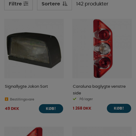
Sortere
142 produkter
Filtre
Signallygte Jokon Sort
Caraluna baglygte venstre
side
På lager
Bestillingsvare
1 268 DKK
49 DKK
KØB!
KØB!