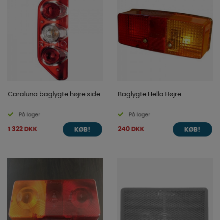
Caraluna baglygte højre side
Baglygte Hella Højre
På lager
På lager
1 322 DKK
240 DKK
KØB!
KØB!