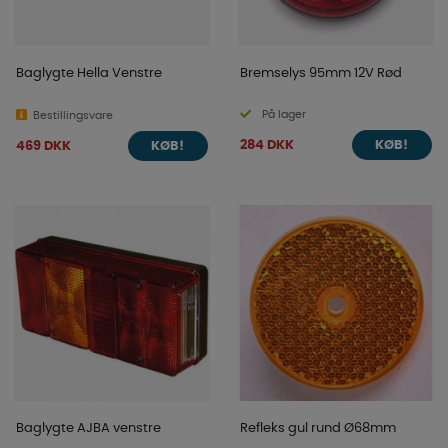
Baglygte Hella Venstre
Bremselys 95mm 12V Rød
På lager
Bestillingsvare
284 DKK
469 DKK
KØB!
KØB!
Baglygte AJBA venstre
Refleks gul rund Ø68mm