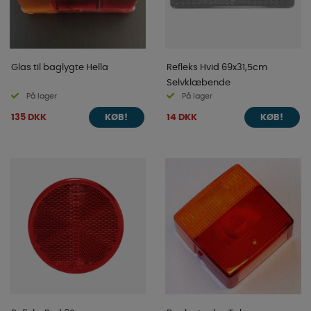
Glas til baglygte Hella
Refleks Hvid 69x31,5cm
Selvklæbende
På lager
På lager
135 DKK
14 DKK
KØB!
KØB!