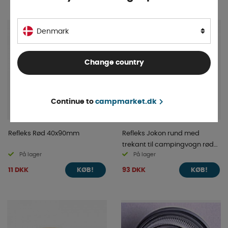
Denmark
Change country
Continue to
campmarket.dk
Refleks Rød 40x90mm
Refleks Jokon rund med
trekant til campingvogn rød
På lager
På lager
Ø155mm
11 DKK
93 DKK
KØB!
KØB!