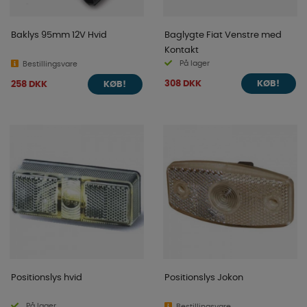
Baklys 95mm 12V Hvid
Baglygte Fiat Venstre med
Kontakt
På lager
Bestillingsvare
308 DKK
258 DKK
KØB!
KØB!
Positionslys hvid
Positionslys Jokon
På lager
Bestillingsvare