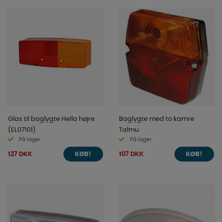
Glas til baglygte Hella højre
Baglygte med to kamre
(EL07101)
Talmu
På lager
På lager
127 DKK
107 DKK
KØB!
KØB!