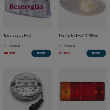
Reserveglas hvid
Positionlys hvid 110*45mm
På lager
På lager
68 DKK
113 DKK
KØB!
KØB!