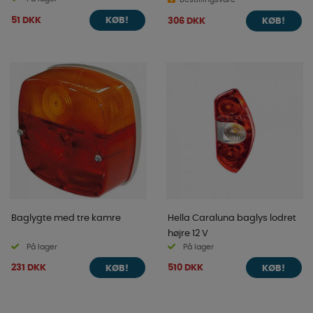
51 DKK
306 DKK
KØB!
KØB!
Baglygte med tre kamre
Hella Caraluna baglys lodret
højre 12 V
På lager
På lager
231 DKK
510 DKK
KØB!
KØB!