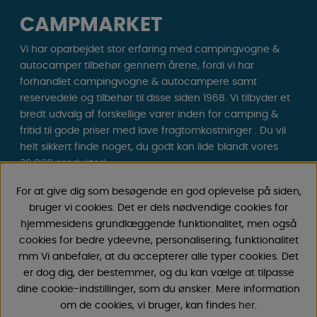
CAMPMARKET
Vi har oparbejdet stor erfaring med campingvogne &
autocamper tilbehør gennem årene, fordi vi har
forhandlet campingvogne & autocampere samt
reservedele og tilbehør til disse siden 1968. Vi tilbyder et
bredt udvalg af forskellige varer inden for camping &
fritid til gode priser med lave fragtomkostninger . Du vil
helt sikkert finde noget, du godt kan lide blandt vores
30.000 produkter!
For at give dig som besøgende en god oplevelse på siden,
Følg os på Facebook og Instagram for inspiration,
bruger vi cookies. Det er dels nødvendige cookies for
nyheder og eksklusive tilbud. Campinglivet begynder
hjemmesidens grundlæggende funktionalitet, men også
hos os!
cookies for bedre ydeevne, personalisering, funktionalitet
mm Vi anbefaler, at du accepterer alle typer cookies. Det
er dog dig, der bestemmer, og du kan vælge at tilpasse
dine cookie-indstillinger, som du ønsker. Mere information
om de cookies, vi bruger, kan findes
her
.