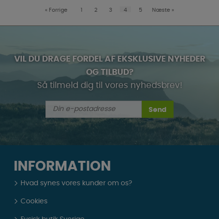
«
Forrige
1
2
3
4
5
Næste
»
VIL DU DRAGE FORDEL AF EKSKLUSIVE NYHEDER
OG TILBUD?
Så tilmeld dig til vores nyhedsbrev!
Send
INFORMATION
Hvad synes vores kunder om os?
Cookies