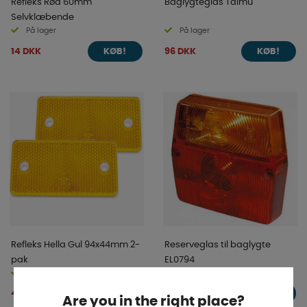
Refleks Rød 60mm
Baglygteglas Talmu
Selvklæbende
På lager
På lager
14 DKK
96 DKK
KØB!
KØB!
Refleks Hella Gul 94x44mm 2-
Reserveglas til baglygte
pak
EL0794
På lager
På lager
47 DKK
52 DKK
KØB!
KØB!
Are you in the right place?