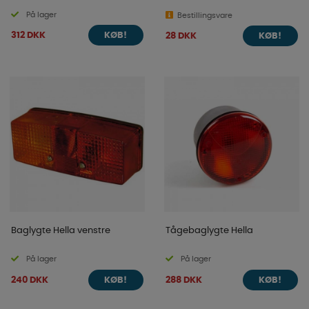
På lager
Bestillingsvare
312 DKK
28 DKK
KØB!
KØB!
Baglygte Hella venstre
Tågebaglygte Hella
På lager
På lager
240 DKK
288 DKK
KØB!
KØB!