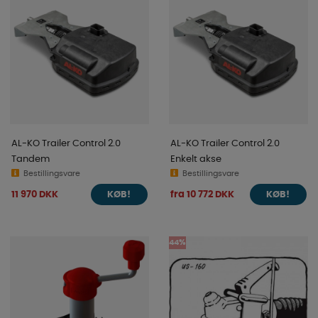
AL-KO Trailer Control 2.0
AL-KO Trailer Control 2.0
Tandem
Enkelt akse
Bestillingsvare
Bestillingsvare
11 970 DKK
fra 10 772 DKK
KØB!
KØB!
44%