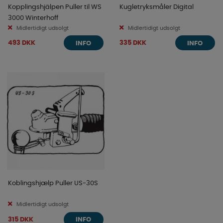
Kopplingshjälpen Puller til WS
Kugletryksmåler Digital
3000 Winterhoff
Midlertidigt udsolgt
Midlertidigt udsolgt
493 DKK
335 DKK
INFO
INFO
Koblingshjælp Puller US-30S
Midlertidigt udsolgt
315 DKK
INFO