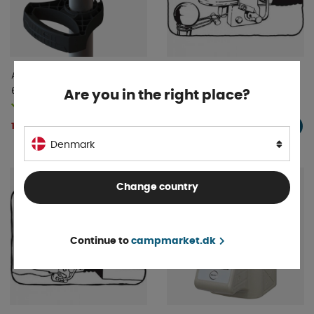
AL-KO Ranger håndtag
Koblingshjælp Puller US-160
60mm Sort
Are you in the right place?
På lager
På lager
187 DKK
161 DKK
KØB!
KØB!
334 DKK
Denmark
Change country
Continue to
campmarket.dk