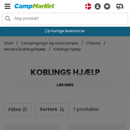
Hurtige leverancer
Start
Campingvogn og autocamper
Chassis
Movers/Koblingshjælp
Koblings hjælp
KOBLINGS HJÆLP
LÆS MERE
Sortere
7 produkter
Filtre