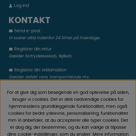
Log ind
KONTAKT
Send e-post
Vi svarer altid indenfor 24 timer på hverdage.
Registrer din retur
Gælder fortrydelseskøb, fejlkøb.
Registrer din reklamation
Gælder defekt vare, transportskade mv.
For at give dig som besøgende en god oplevelse på siden,
CAMPMARKET
bruger vi cookies. Det er dels nødvendige cookies for
hjemmesidens grundlæggende funktionalitet, men også
Vi har oparbejdet stor erfaring med campingvogne &
cookies for bedre ydeevne, personalisering, funktionalitet
autocamper tilbehør gennem årene, fordi vi har
mm Vi anbefaler, at du accepterer alle typer cookies. Det
forhandlet campingvogne & autocampere samt
er dog dig, der bestemmer, og du kan vælge at tilpasse
reservedele og tilbehør til disse siden 1968. Vi tilbyder et
dine cookie-indstillinger, som du ønsker. Mere information
bredt udvalg af forskellige varer inden for camping &