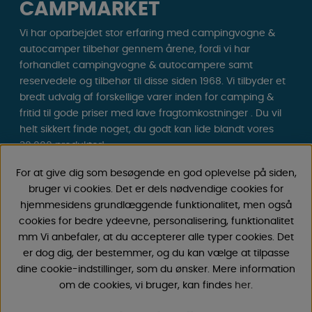
CAMPMARKET
Vi har oparbejdet stor erfaring med campingvogne &
autocamper tilbehør gennem årene, fordi vi har
forhandlet campingvogne & autocampere samt
reservedele og tilbehør til disse siden 1968. Vi tilbyder et
bredt udvalg af forskellige varer inden for camping &
fritid til gode priser med lave fragtomkostninger . Du vil
helt sikkert finde noget, du godt kan lide blandt vores
30.000 produkter!
For at give dig som besøgende en god oplevelse på siden,
Følg os på Facebook og Instagram for inspiration,
bruger vi cookies. Det er dels nødvendige cookies for
nyheder og eksklusive tilbud. Campinglivet begynder
hjemmesidens grundlæggende funktionalitet, men også
hos os!
cookies for bedre ydeevne, personalisering, funktionalitet
mm Vi anbefaler, at du accepterer alle typer cookies. Det
er dog dig, der bestemmer, og du kan vælge at tilpasse
dine cookie-indstillinger, som du ønsker. Mere information
om de cookies, vi bruger, kan findes
her
.