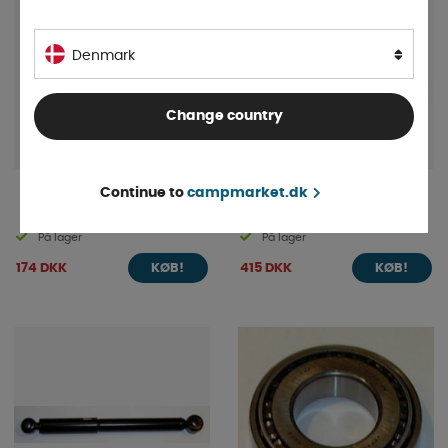
Denmark
Change country
Continue to
campmarket.dk
Carbest niveauklods, pakke
med 2 stk.
På lager
På lager
174 DKK
415 DKK
KØB!
KØB!