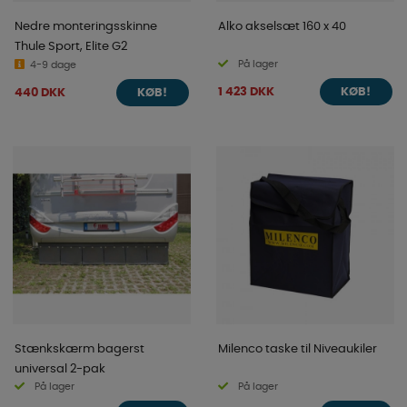
Nedre monteringsskinne
Alko akselsæt 160 x 40
Thule Sport, Elite G2
På lager
4-9 dage
1 423 DKK
440 DKK
KØB!
KØB!
Stænkskærm bagerst
Milenco taske til Niveaukiler
universal 2-pak
På lager
På lager