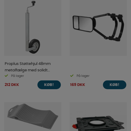
Proplus Støttehjul 48mm
metalfælge med solidt
På lager
På lager
gummidæk 200x50mm
212 DKK
169 DKK
KØB!
KØB!