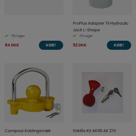
ProPlus Adapter Til Hydraulic
Jack L-Shape
På lager
På lager
84 DKK
52 DKK
KØB!
KØB!
Campout Koblingstræk
Stiklås Kit AK161 AK 270