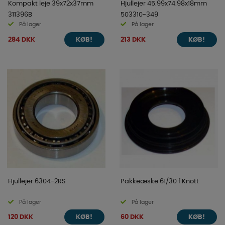
Kompakt leje 39x72x37mm
Hjullejer 45.99x74.98x18mm
311396B
503310-349
På lager
På lager
284 DKK
213 DKK
KØB!
KØB!
Hjullejer 6304-2RS
Pakkeæske 61/30 f Knott
På lager
På lager
120 DKK
60 DKK
KØB!
KØB!