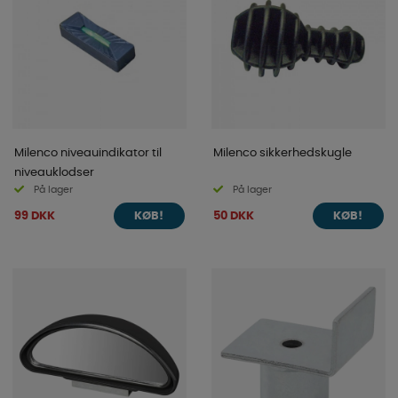
Milenco niveauindikator til
Milenco sikkerhedskugle
niveauklodser
På lager
På lager
99 DKK
50 DKK
KØB!
KØB!