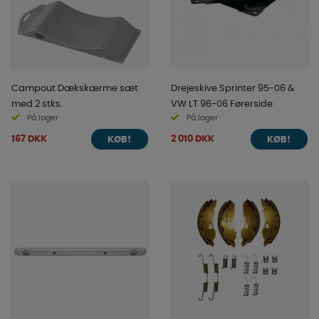
Campout Dækskærme sæt
Drejeskive Sprinter 95-06 &
med 2 stks.
VW LT 96-06 Førerside
På lager
På lager
167 DKK
2 010 DKK
KØB!
KØB!