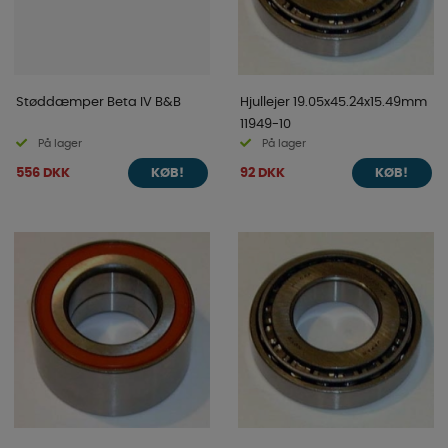
Støddæmper Beta IV B&B
Hjullejer 19.05x45.24x15.49mm
11949-10
På lager
På lager
556 DKK
92 DKK
KØB!
KØB!