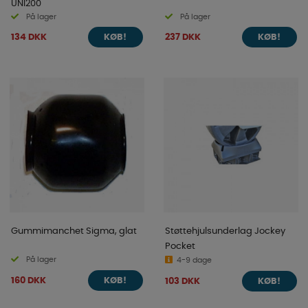
UNI200
På lager
På lager
134 DKK
237 DKK
KØB!
KØB!
Gummimanchet Sigma, glat
Støttehjulsunderlag Jockey
Pocket
På lager
4-9 dage
160 DKK
103 DKK
KØB!
KØB!