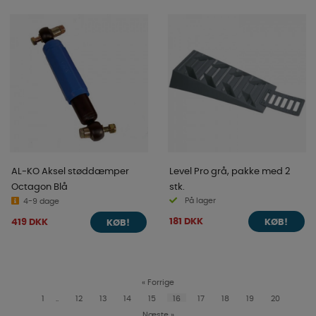
AL-KO Aksel støddæmper
Level Pro grå, pakke med 2
Octagon Blå
stk.
På lager
4-9 dage
181 DKK
419 DKK
KØB!
KØB!
«
Forrige
1
..
12
13
14
15
16
17
18
19
20
Næste
»