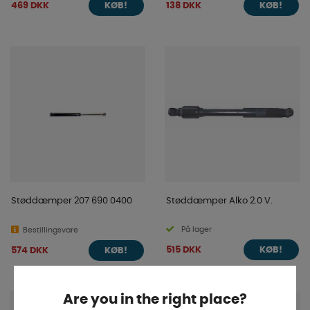
469 DKK
138 DKK
KØB!
KØB!
Støddæmper 207 690 0400
Støddæmper Alko 2.0 V.
På lager
Bestillingsvare
515 DKK
574 DKK
KØB!
KØB!
Are you in the right place?