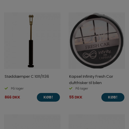
Støddæmper C 1011/1136
Kapsel Infinity Fresh Car
duftfrisker til bilen
På lager
På lager
866 DKK
55 DKK
KØB!
KØB!