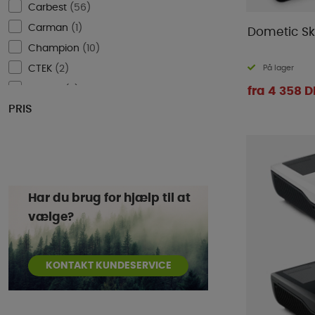
Carbest
(
56
)
Carman
(
1
)
Dometic Sk
Champion
(
10
)
På lager
CTEK
(
2
)
Diniwid
(
3
)
fra 4 358 
PRIS
Dometic
(
95
)
Doréma
(
3
)
E-Trailer
(
5
)
Enduro
(
9
)
Eurotrail
(
2
)
Har du brug for hjælp til at
Fiamma
(
48
)
vælge?
Flat-Jack
(
1
)
FMT
(
7
)
KONTAKT KUNDESERVICE
GoCamp
(
9
)
HAWK
(
1
)