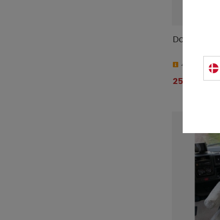
Hindermann
(
19
)
IndelB
(
4
)
Isabella
(
4
)
Dometic AC
Italkero
(
1
)
Kampa
(
6
)
4-9 dage
Knott
(
1
)
25 789 DKK
LTC
(
26
)
Manta
(
21
)
MaxxAir
(
9
)
MC Camping
(
2
)
Mestic
(
5
)
Midland
(
6
)
Milenco
(
32
)
Nordmax
(
7
)
Outwell
(
13
)
Piczo
(
1
)