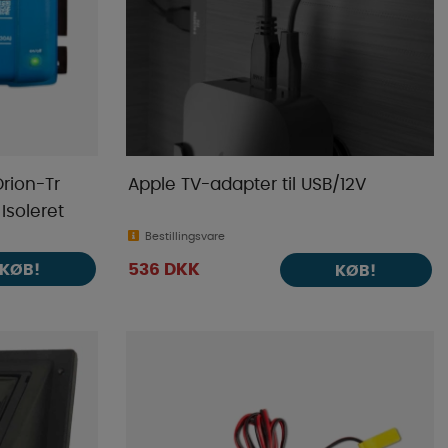
rion-Tr
Apple TV-adapter til USB/12V
Isoleret
Bestillingsvare
KØB!
536 DKK
KØB!