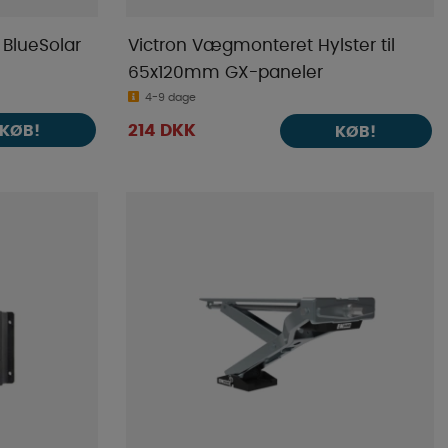
 BlueSolar
Victron Vægmonteret Hylster til
65x120mm GX-paneler
4-9 dage
KØB!
214 DKK
KØB!