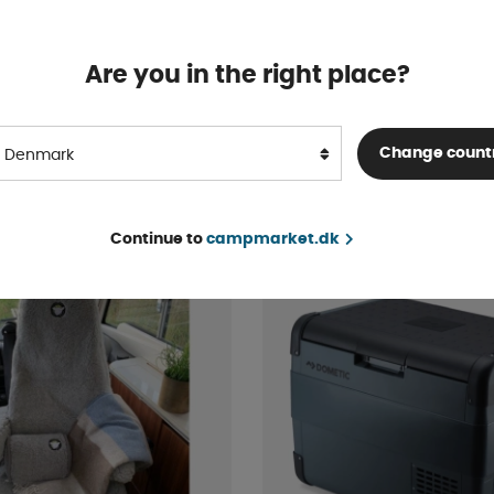
Are you in the right place?
 FreshJet FJX7 2600
Victron Solcelleregulator
PWM-Light 12/24V-10A
4-9 dage
Change count
Denmark
174 DKK
KØB!
Continue to
campmarket.dk