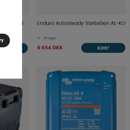
 BlueSolar
Enduro Autosteady Støtteben AL-KO
På lager
ry
8 654 DKK
KØB!
KØB!