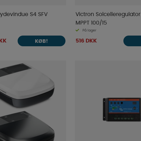
ydevindue S4 SFV
Victron Solcelleregulator
MPPT 100/15
På lager
DKK
516 DKK
KØB!