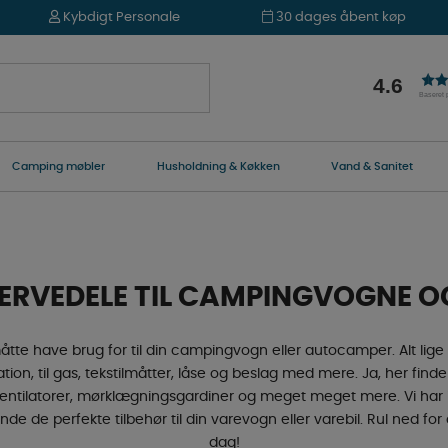
Kybdigt Personale
30 dages åbent køp
4.6
Baseret
Camping møbler
Husholdning & Køkken
Vand & Sanitet
SERVEDELE TIL CAMPINGVOGNE 
åtte have brug for til din campingvogn eller autocamper. Alt lige 
ation, til gas, tekstilmåtter, låse og beslag med mere. Ja, her fin
, ventilatorer, mørklægningsgardiner og meget meget mere. Vi har 
de perfekte tilbehør til din varevogn eller varebil. Rul ned for 
dag!