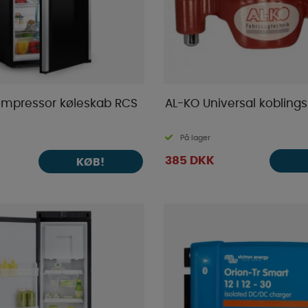
mpressor køleskab RCS
AL-KO Universal koblings
På lager
385 DKK
KØB!