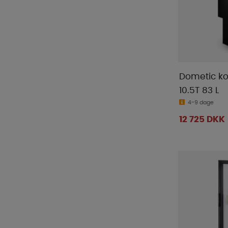
Thule
(
71
)
Tristar
(
1
)
Truma
(
48
)
Twistboxes
(
1
)
Ullbädden
(
3
)
Dometic ko
Ventura
(
1
)
10.5T 83 L
Victron
(
167
)
4-9 dage
Waeco
(
11
)
12 725 DKK
WeCamp
(
2
)
WIFI
(
18
)
Yachticon
(
1
)