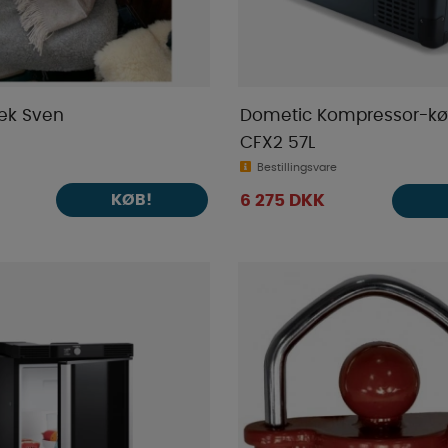
k Sven
Dometic Kompressor-kø
CFX2 57L
Bestillingsvare
KØB!
6 275 DKK