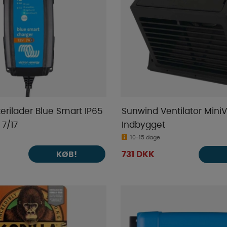
terilader Blue Smart IP65
Sunwind Ventilator MiniV
 7/17
Indbygget
10-15 dage
KØB!
731 DKK