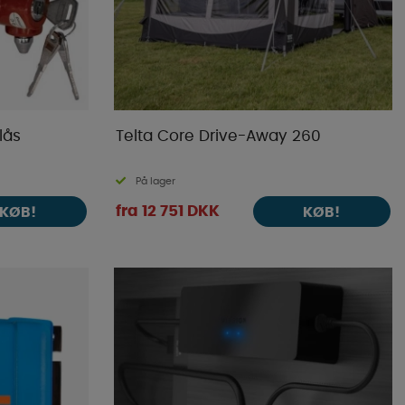
lås
Telta Core Drive-Away 260
På lager
fra 12 751 DKK
KØB!
KØB!