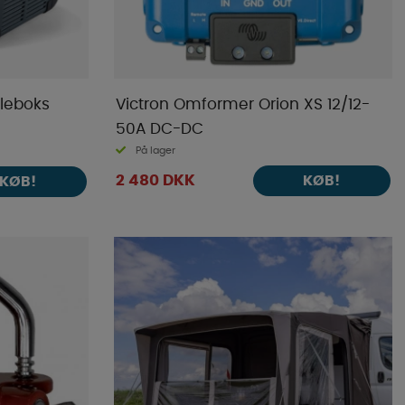
leboks
Victron Omformer Orion XS 12/12-
50A DC-DC
På lager
2 480 DKK
KØB!
KØB!