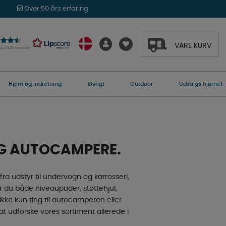
Over 50 års erfaring
VARE KURV
 på 27020 stemmer
Hjem og indretning
Øvrigt
Outdoor
Udsalgs hjørnet
OG AUTOCAMPERE.
fra udstyr til undervogn og karrosseri,
der du både niveaupuder, støttehjul,
ikke kun ting til autocamperen eller
at udforske vores sortiment allerede i