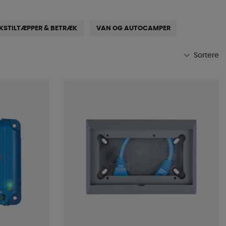
KSTILTÆPPER & BETRÆK
VAN OG AUTOCAMPER
Sortere
Mest populære
Butikkens favoritter
Navn A-Ø
Navn Ø-A
Laveste pris
Højeste pris
Varemærke
Publiceringsdato