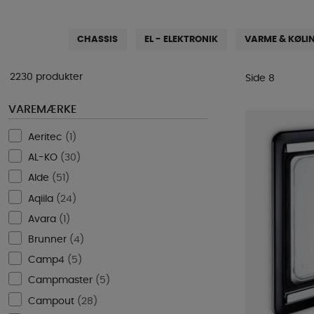
CHASSIS
EL - ELEKTRONIK
VARME & KØLI
2230 produkter
Side 8
VAREMÆRKE
Aeritec
(
1
)
AL-KO
(
30
)
Alde
(
51
)
Aqiila
(
24
)
Avara
(
1
)
Brunner
(
4
)
Camp4
(
5
)
Campmaster
(
5
)
Campout
(
28
)