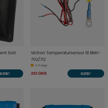
ent Sort
Victron Temperatursensor til BMV-
702/712
4-9 dage
261 DKK
KØB!
KØB!