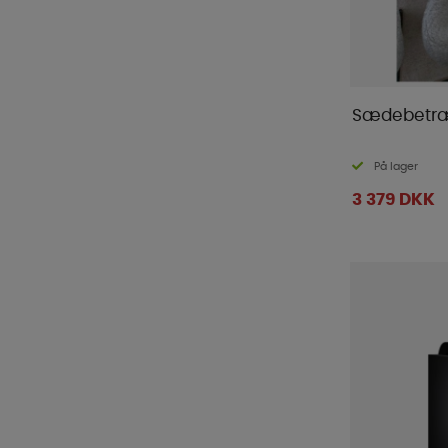
Primus
(
1
)
Pro Camp
(
1
)
Pro-User
(
16
)
ProPlus
(
124
)
Sædebetræ
Pundmann
(
1
)
Reimo Tent
(
5
)
På lager
Renogy
(
14
)
3 379 DKK
Semona
(
1
)
Sika
(
2
)
Smart Living
(
17
)
Sunout
(
10
)
Sunwind
(
65
)
Tarmo
(
1
)
Telta
(
1
)
Thetford
(
16
)