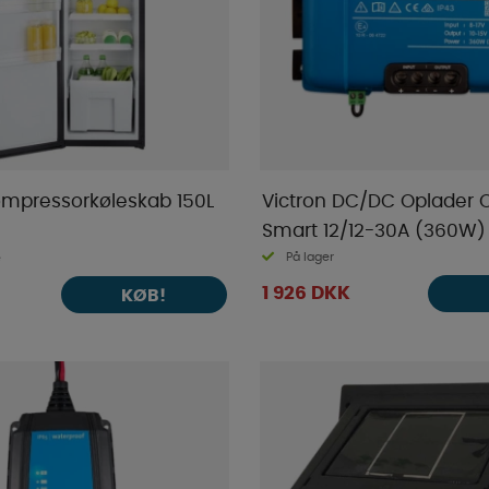
ompressorkøleskab 150L
Victron DC/DC Oplader O
Smart 12/12-30A (360W) 
På lager
e
1 926 DKK
KØB!