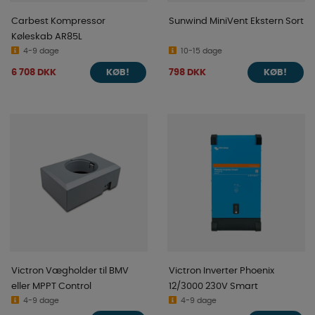
Carbest Kompressor
Sunwind MiniVent Ekstern Sort
Køleskab AR85L
4-9 dage
10-15 dage
6 708 DKK
798 DKK
KØB!
KØB!
Victron Vægholder til BMV
Victron Inverter Phoenix
eller MPPT Control
12/3000 230V Smart
4-9 dage
4-9 dage