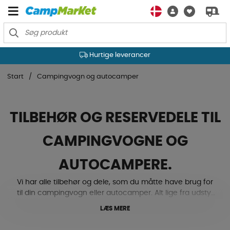
Hurtige leverancer
Start
Campingvogn og autocamper
TILBEHØR OG RESERVEDELE TIL
CAMPINGVOGNE OG
AUTOCAMPERE.
Vi har alle tilbehør og dele, som du måtte have brug for
til din campingvogn eller autocamper. Alt lige fra udstyr
til undervogn og karrosseri, elektronik, køling, varme og
LÆS MERE
ventilation, til gas, tekstilmåtter, låse og beslag med
mere. Ja, her finder du både niveaupuder, støttehjul,