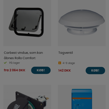
Carbest vindue, som kan
Tagventil
åbnes Rollo Comfort
På lager
4-9 dage
fra 2 064 DKK
142 DKK
KØB!
KØB!