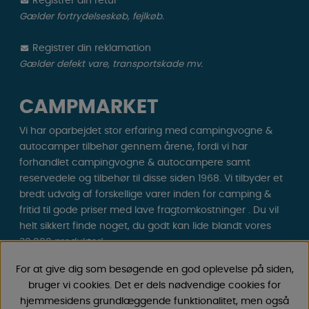
Registrer din retur
Gælder fortrydelseskøb, fejlkøb.
Registrer din reklamation
Gælder defekt vare, transportskade mv.
CAMPMARKET
Vi har oparbejdet stor erfaring med campingvogne &
autocamper tilbehør gennem årene, fordi vi har
forhandlet campingvogne & autocampere samt
reservedele og tilbehør til disse siden 1968. Vi tilbyder et
bredt udvalg af forskellige varer inden for camping &
fritid til gode priser med lave fragtomkostninger . Du vil
helt sikkert finde noget, du godt kan lide blandt vores
30.000 produkter!
For at give dig som besøgende en god oplevelse på siden,
Følg os på Facebook og Instagram for inspiration,
bruger vi cookies. Det er dels nødvendige cookies for
nyheder og eksklusive tilbud. Campinglivet begynder
hjemmesidens grundlæggende funktionalitet, men også
hos os!