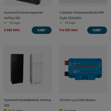
Sunwind Solvarmepanel
Carbest Vinduesindsats RW
AirPlus 100
Style 350x500
På lager
På lager
2 683 DKK
fra 601 DKK
KØB!
KØB!
Sunwind Gaskøleskab Ventus
Victron Lynx Distributor
225
10-15 dage
4-9 dage