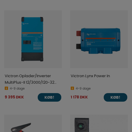
Victron Oplader/Inverter
Victron Lynx Power In
MultiPlus-II 12/3000/120-32
230V
4-9 dage
4-9 dage
9 395 DKK
1 178 DKK
KØB!
KØB!