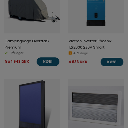
Campingvogn Overtræk
Victron Inverter Phoenix
Premium
12/2000 230V Smart
På lager
4-9 dage
fra 1 943 DKK
4 933 DKK
KØB!
KØB!