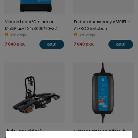
Victron Lader/Omformer
Enduro Autosteady AS101FL -
MultiPlus-II 24/3000/70-32
AL-KO Støtteben
230V
4-9 dage
4-9 dage
7 040 DKK
7 040 DKK
KØB!
KØB!
Thule EasyFold XT2
Victron Batterioplader Blå
cykelholder til 2 cykler
Smart IP65 12/10(1)230V 7/17