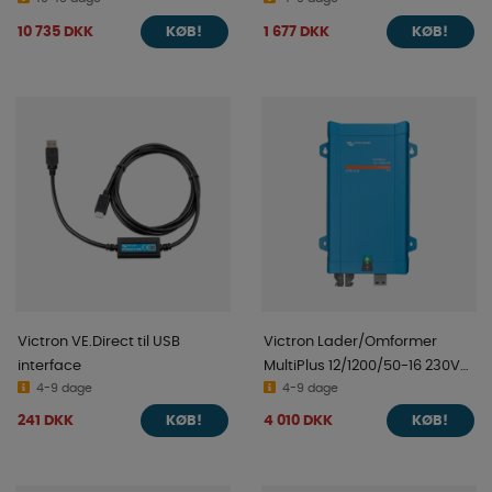
10 735 DKK
1 677 DKK
KØB!
KØB!
Victron VE.Direct til USB
Victron Lader/Omformer
interface
MultiPlus 12/1200/50-16 230V
4-9 dage
VE.Bus
4-9 dage
241 DKK
4 010 DKK
KØB!
KØB!