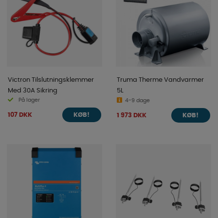
Victron Tilslutningsklemmer
Truma Therme Vandvarmer
Med 30A Sikring
5L
På lager
4-9 dage
107 DKK
1 973 DKK
KØB!
KØB!