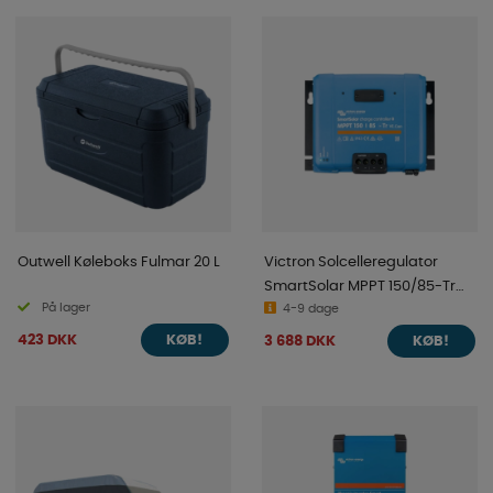
Outwell Køleboks Fulmar 20 L
Victron Solcelleregulator
SmartSolar MPPT 150/85-Tr
På lager
VE.Can
4-9 dage
423 DKK
3 688 DKK
KØB!
KØB!