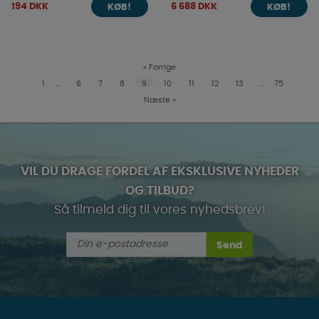
194 DKK
6 688 DKK
KØB!
KØB!
«
Forrige
1
..
6
7
8
9
10
11
12
13
..
75
Næste
»
VIL DU DRAGE FORDEL AF EKSKLUSIVE NYHEDER
OG TILBUD?
Så tilmeld dig til vores nyhedsbrev!
Send