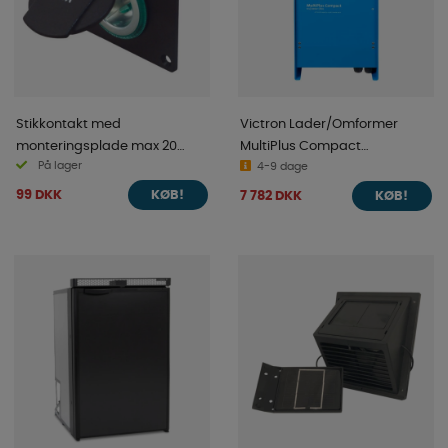
Stikkontakt med
Victron Lader/Omformer
monteringsplade max 20
MultiPlus Compact
På lager
Amp
12/2000/80-30 230V VE.Bus
4-9 dage
99 DKK
7 782 DKK
KØB!
KØB!