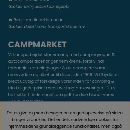
Registrer din retur
Gælder fortrydelseskøb, fejlkøb.
Registrer din reklamation
Gælder defekt vare, transportskade mv.
CAMPMARKET
Vi har oparbejdet stor erfaring med campingvogne &
autocamper tilbehør gennem årene, fordi vi har
forhandlet campingvogne & autocampere samt
reservedele og tilbehør til disse siden 1968. Vi tilbyder et
bredt udvalg af forskellige varer inden for camping &
fritid til gode priser med lave fragtomkostninger . Du vil
helt sikkert finde noget, du godt kan lide blandt vores
30.000 produkter!
For at give dig som besøgende en god oplevelse på siden,
Følg os på Facebook og Instagram for inspiration,
bruger vi cookies. Det er dels nødvendige cookies for
nyheder og eksklusive tilbud. Campinglivet begynder
hjemmesidens grundlæggende funktionalitet, men også
hos os!