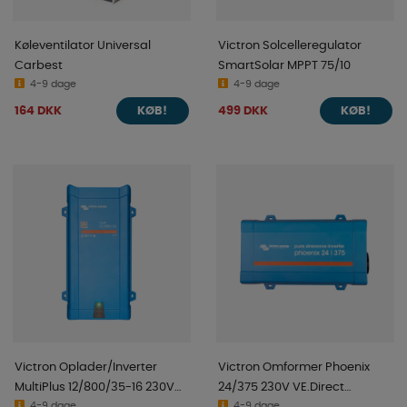
Køleventilator Universal
Victron Solcelleregulator
Carbest
SmartSolar MPPT 75/10
4-9 dage
4-9 dage
164 DKK
499 DKK
KØB!
KØB!
Victron Oplader/Inverter
Victron Omformer Phoenix
MultiPlus 12/800/35-16 230V
24/375 230V VE.Direct
4-9 dage
4-9 dage