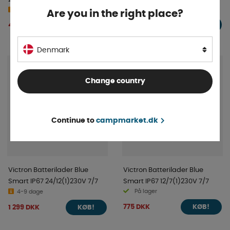
På lager
4-9 dage
Are you in the right place?
160 DKK
4 426 DKK
KØB!
KØB!
Denmark
Change country
Continue to
campmarket.dk
Victron Batterilader Blue
Victron Batterilader Blue
Smart IP67 24/12(1)230V 7/7
Smart IP67 12/7(1)230V 7/7
På lager
4-9 dage
775 DKK
1 299 DKK
KØB!
KØB!