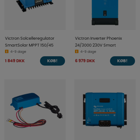
Victron Solcelleregulator
Victron Inverter Phoenix
SmartSolar MPPT 150/45
24/3000 230V Smart
4-9 dage
4-9 dage
1 849 DKK
6 979 DKK
KØB!
KØB!