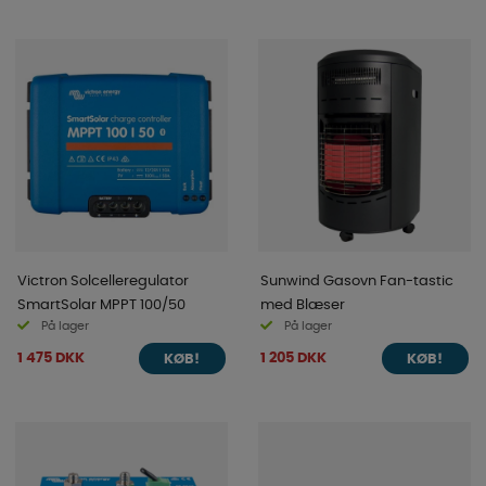
Victron Solcelleregulator
Sunwind Gasovn Fan-tastic
SmartSolar MPPT 100/50
med Blæser
På lager
På lager
1 475 DKK
1 205 DKK
KØB!
KØB!