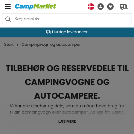
Hurtige leverancer
Start
Campingvogn og autocamper
TILBEHØR OG RESERVEDELE TIL
CAMPINGVOGNE OG
AUTOCAMPERE.
Vi har alle tilbehør og dele, som du måtte have brug for
til din campingvogn eller autocamper. Alt lige fra udstyr
til undervogn og karrosseri, elektronik, køling, varme og
LÆS MERE
ventilation, til gas, tekstilmåtter, låse og beslag med
mere. Ja, her finder du både niveaupuder, støttehjul,