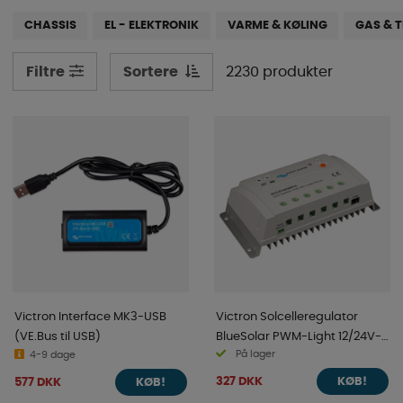
kabler, stikkontakter, aircondition, ventilatorer,
CHASSIS
EL - ELEKTRONIK
VARME & KØLING
GAS & 
mørklægningsgardiner og meget meget mere. Vi har
ikke kun ting til autocamperen eller campingvognen,
men du kan også finde de perfekte tilbehør til din
Sortere
2230 produkter
Filtre
varevogn eller varebil. Rul ned for at udforske vores
sortiment allerede i dag!
Victron Interface MK3-USB
Victron Solcelleregulator
(VE.Bus til USB)
BlueSolar PWM-Light 12/24V-
På lager
4-9 dage
30A
327 DKK
577 DKK
KØB!
KØB!