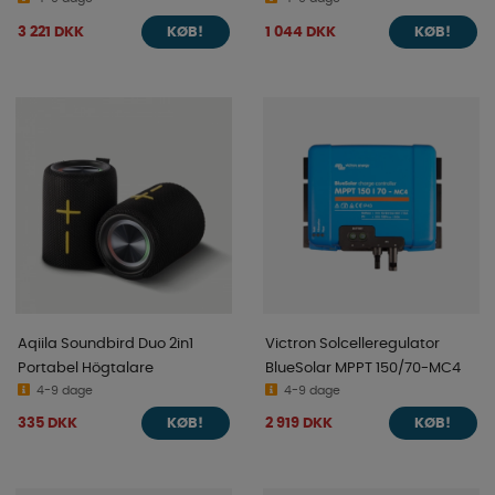
VE.Bus
SCHUKO
3 221 DKK
1 044 DKK
KØB!
KØB!
Aqiila Soundbird Duo 2in1
Victron Solcelleregulator
Portabel Högtalare
BlueSolar MPPT 150/70-MC4
4-9 dage
4-9 dage
335 DKK
2 919 DKK
KØB!
KØB!