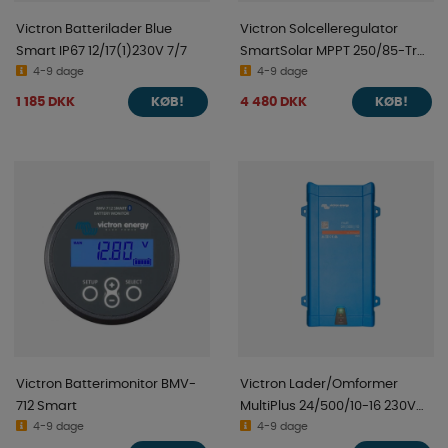
Victron Batterilader Blue
Victron Solcelleregulator
Smart IP67 12/17(1)230V 7/7
SmartSolar MPPT 250/85-Tr
4-9 dage
VE.Can
4-9 dage
1 185 DKK
4 480 DKK
KØB!
KØB!
Victron Batterimonitor BMV-
Victron Lader/Omformer
712 Smart
MultiPlus 24/500/10-16 230V
4-9 dage
VE.Bus
4-9 dage