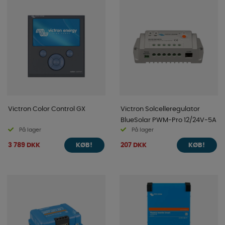
Victron Color Control GX
Victron Solcelleregulator
BlueSolar PWM-Pro 12/24V-5A
På lager
På lager
3 789 DKK
207 DKK
KØB!
KØB!