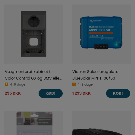
Vægmonteret kabinet til
Victron Solcelleregulator
Color Control GX og BMV eller
BlueSolar MPPT 100/50
MPPT
4-9 dage
4-9 dage
295 DKK
1 299 DKK
KØB!
KØB!