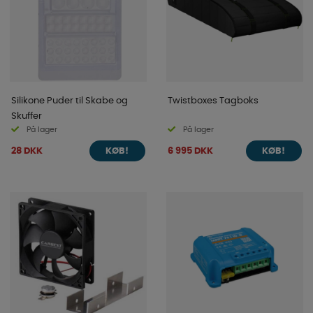
Silikone Puder til Skabe og
Twistboxes Tagboks
Skuffer
På lager
På lager
28 DKK
6 995 DKK
KØB!
KØB!