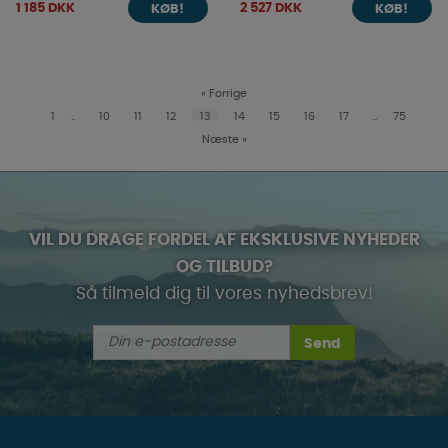
1 185 DKK
2 527 DKK
KØB!
KØB!
«
Forrige
1
..
10
11
12
13
14
15
16
17
..
75
Næste
»
VIL DU DRAGE FORDEL AF EKSKLUSIVE NYHEDER
OG TILBUD?
Så tilmeld dig til vores nyhedsbrev!
Send