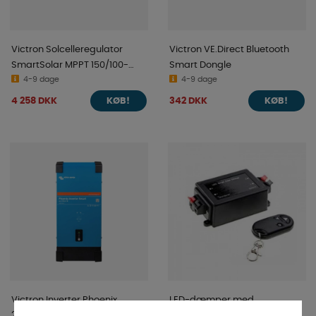
Victron Solcelleregulator
Victron VE.Direct Bluetooth
SmartSolar MPPT 150/100-
Smart Dongle
MC4 VE.Can
4-9 dage
4-9 dage
4 258 DKK
342 DKK
KØB!
KØB!
Victron Inverter Phoenix
LED-dæmper med
24/1600 230V Smart
fjernbetjening