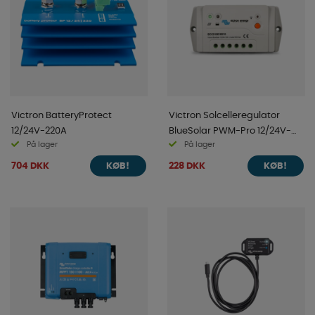
Victron BatteryProtect
Victron Solcelleregulator
12/24V-220A
BlueSolar PWM-Pro 12/24V-
På lager
På lager
10A
704 DKK
228 DKK
KØB!
KØB!