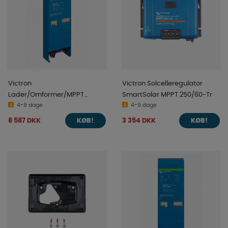
Victron
Victron Solcelleregulator
Lader/Omformer/MPPT
SmartSolar MPPT 250/60-Tr
EasySolar 12/1600/70-16 230V
4-9 dage
4-9 dage
100/50
8 587 DKK
3 354 DKK
KØB!
KØB!