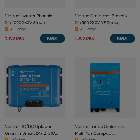
Victron Inverter Phoenix
Victron Omformer Phoenix
24/2000 230V Smart
24/500 230V VE.Direct
4-9 dage
SCHUKO
4-9 dage
5 198 DKK
1 305 DKK
KØB!
KØB!
Victron DC/DC Oplader
Victron Lader/Omformer
Orion-Tr Smart 24/12-30A
MultiPlus Compact
4-9 dage
4-9 dage