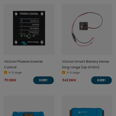
Victron Phoenix Inverter
Victron Smart Battery Sense
Control
long range (op til 10m)
4-9 dage
4-9 dage
711 DKK
342 DKK
KØB!
KØB!