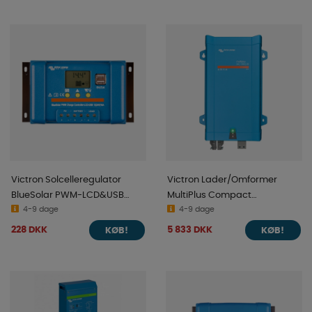
Victron Solcelleregulator
Victron Lader/Omformer
BlueSolar PWM-LCD&USB
MultiPlus Compact
12/24V-10A
4-9 dage
24/1200/25-16 230V VE.Bus
4-9 dage
228 DKK
5 833 DKK
KØB!
KØB!