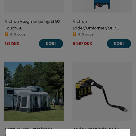
Victron Vægmontering til GX
Victron
Touch 50
Lader/Omformer/MPPT
4-9 dage
EasySolar 24/1600/40-16 230V
4-9 dage
100/50
131 DKK
8 587 DKK
KØB!
KØB!
Ventura Vita Fritstående
Aqiila Genopladelige AA-
Lufttelt
Batterier USB-C 4 stk