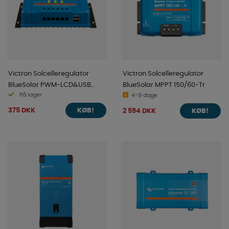
Victron Solcelleregulator
Victron Solcelleregulator
BlueSolar PWM-LCD&USB
BlueSolar MPPT 150/60-Tr
På lager
12/24V-30A
4-9 dage
375 DKK
2 594 DKK
KØB!
KØB!