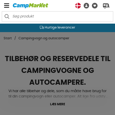
Hurtige leverancer
Start
Campingvogn og autocamper
TILBEHØR OG RESERVEDELE TIL
CAMPINGVOGNE OG
AUTOCAMPERE.
Vi har alle tilbehør og dele, som du måtte have brug for
til din campingvogn eller autocamper. Alt lige fra udstyr
til undervogn og karrosseri, elektronik, køling, varme og
LÆS MERE
ventilation, til gas, tekstilmåtter, låse og beslag med
mere. Ja, her finder du både niveaupuder, støttehjul,