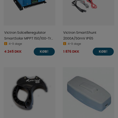
Victron Solcelleregulator
Victron SmartShunt
SmartSolar MPPT 150/100-Tr
2000A/50mV IP65
VE.Can
4-9 dage
4-9 dage
4 245 DKK
1 876 DKK
KØB!
KØB!