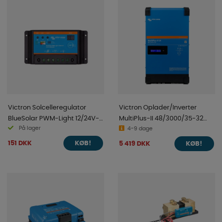
Victron Solcelleregulator
Victron Oplader/Inverter
BlueSolar PWM-Light 12/24V-
MultiPlus-II 48/3000/35-32
På lager
5A
230V GX
4-9 dage
151 DKK
5 419 DKK
KØB!
KØB!