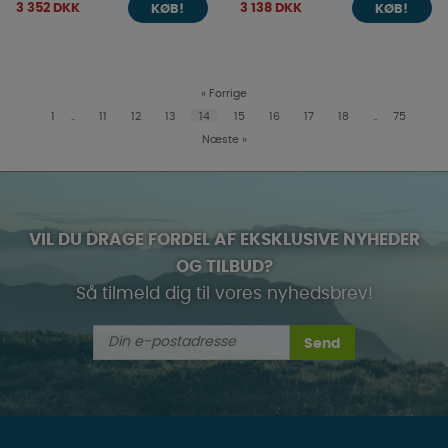
3 352 DKK
3 138 DKK
KØB!
KØB!
«
Forrige
1
..
11
12
13
14
15
16
17
18
..
75
Næste
»
VIL DU DRAGE FORDEL AF EKSKLUSIVE NYHEDER
OG TILBUD?
Så tilmeld dig til vores nyhedsbrev!
Send