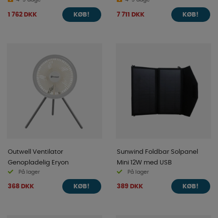
(360W) Uisoleret
24/2000/50-30 230V VE.Bus
1 762 DKK
7 711 DKK
KØB!
KØB!
Outwell Ventilator
Sunwind Foldbar Solpanel
Genopladelig Eryon
Mini 12W med USB
På lager
På lager
368 DKK
389 DKK
KØB!
KØB!