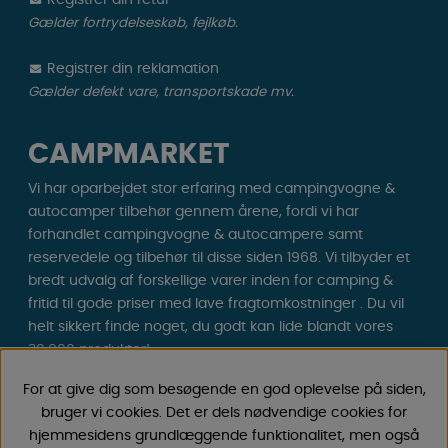
Registrer din retur
Gælder fortrydelseskøb, fejlkøb.
Registrer din reklamation
Gælder defekt vare, transportskade mv.
CAMPMARKET
Vi har oparbejdet stor erfaring med campingvogne &
autocamper tilbehør gennem årene, fordi vi har
forhandlet campingvogne & autocampere samt
reservedele og tilbehør til disse siden 1968. Vi tilbyder et
bredt udvalg af forskellige varer inden for camping &
fritid til gode priser med lave fragtomkostninger . Du vil
helt sikkert finde noget, du godt kan lide blandt vores
30.000 produkter!
For at give dig som besøgende en god oplevelse på siden,
Følg os på Facebook og Instagram for inspiration,
bruger vi cookies. Det er dels nødvendige cookies for
nyheder og eksklusive tilbud. Campinglivet begynder
hjemmesidens grundlæggende funktionalitet, men også
hos os!