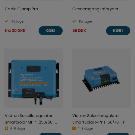
Cable Clamp Pro
Gennemgangsafbryder
På lager
På lager
fra 30 DKK
55 DKK
KØB!
KØB!
Victron Solcelleregulator
Victron Solcelleregulator
SmartSolar MPPT 250/60-
SmartSolar MPPT 150/70-Tr
MC4
4-9 dage
4-9 dage