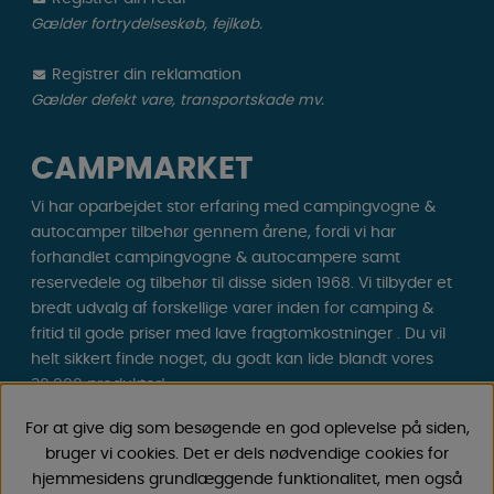
Gælder fortrydelseskøb, fejlkøb.
Registrer din reklamation
Gælder defekt vare, transportskade mv.
CAMPMARKET
Vi har oparbejdet stor erfaring med campingvogne &
autocamper tilbehør gennem årene, fordi vi har
forhandlet campingvogne & autocampere samt
reservedele og tilbehør til disse siden 1968. Vi tilbyder et
bredt udvalg af forskellige varer inden for camping &
fritid til gode priser med lave fragtomkostninger . Du vil
helt sikkert finde noget, du godt kan lide blandt vores
30.000 produkter!
For at give dig som besøgende en god oplevelse på siden,
Følg os på Facebook og Instagram for inspiration,
bruger vi cookies. Det er dels nødvendige cookies for
nyheder og eksklusive tilbud. Campinglivet begynder
hjemmesidens grundlæggende funktionalitet, men også
hos os!