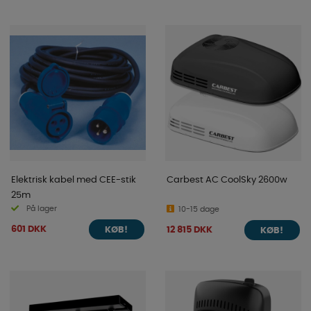
Elektrisk kabel med CEE-stik
Carbest AC CoolSky 2600w
25m
På lager
10-15 dage
601 DKK
12 815 DKK
KØB!
KØB!