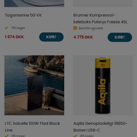
Tagantenne 5G Vit
Brunner Kompressor-
køleboks Polarys Freeze 45L
På lager
Bestillingsvare
1 674 DKK
4 775 DKK
KØB!
KØB!
LTC Solcelle 100W Flad Black
Aqiila Genopladeligt 18650-
Line
Batteri USB-C
På lager
På lager