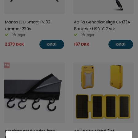
Manta LED Smart TV 32
Aqiila Genopladelige CR123A-
tommer 230v
Batterier USB-C 2 stk
På lager
På lager
2 279 DKK
167 DKK
KØB!
KØB!
5%
Krogliste med Keder-liste
Aqiila Powerbird 2in1
58cm
Powerbank & Solpanel BS10