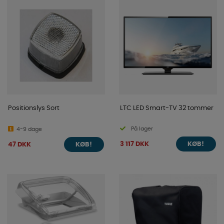
Positionslys Sort
LTC LED Smart-TV 32 tommer
På lager
4-9 dage
3 117 DKK
47 DKK
KØB!
KØB!