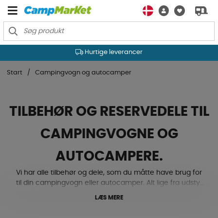
Hurtige leverancer
Start
Campingvogn og autocamper
TILBEHØR OG RESERVEDELE TIL
CAMPINGVOGNE OG
AUTOCAMPERE.
Vi har alle tilbehør og dele, som du måtte have brug for
til din campingvogn eller autocamper. Alt lige fra udstyr
til undervogn og karrosseri, elektronik, køling, varme og
LÆS MERE
ventilation, til gas, tekstilmåtter, låse og beslag med
mere. Ja, her finder du både niveaupuder, støttehjul,