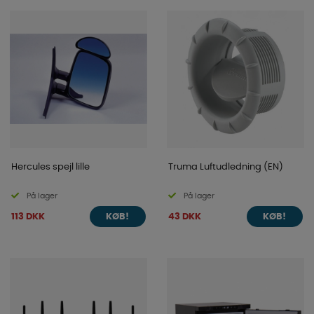
Hercules spejl lille
Truma Luftudledning (EN)
På lager
På lager
113 DKK
43 DKK
KØB!
KØB!