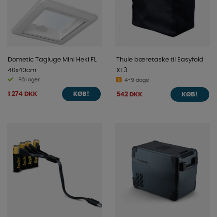
Dometic Tagluge Mini Heki FL
Thule bæretaske til Easyfold
40x40cm
XT3
På lager
4-9 dage
1 274 DKK
542 DKK
KØB!
KØB!