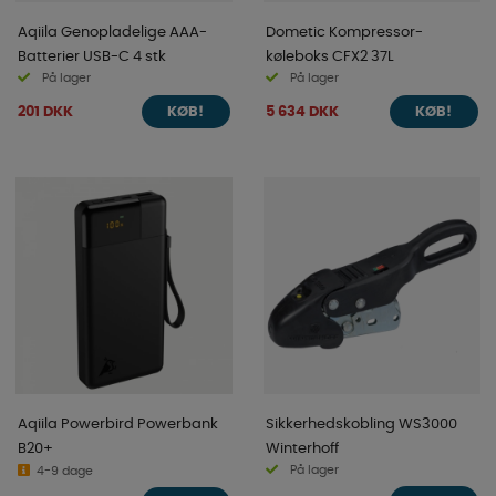
Aqiila Genopladelige AAA-
Dometic Kompressor-
Batterier USB-C 4 stk
køleboks CFX2 37L
På lager
På lager
201 DKK
5 634 DKK
KØB!
KØB!
Aqiila Powerbird Powerbank
Sikkerhedskobling WS3000
B20+
Winterhoff
På lager
4-9 dage