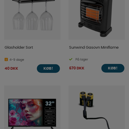
Glasholder Sort
Sunwind Gasovn Miniflame
På lager
4-9 dage
670 DKK
40 DKK
KØB!
KØB!