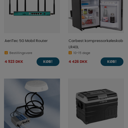
AeriTec 5G Mobil Router
Carbest kompressorkøleskab
LR40L
Bestillingsvare
10-15 dage
4 923 DKK
4 426 DKK
KØB!
KØB!