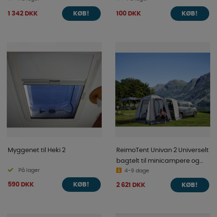
1 342 DKK
100 DKK
KØB!
KØB!
Myggenet til Heki 2
ReimoTent Univan 2 Universelt
bagtelt til minicampere og
På lager
varevogne
4-9 dage
590 DKK
2 621 DKK
KØB!
KØB!