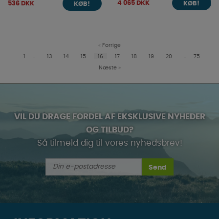
4 065 DKK
536 DKK
KØB!
KØB!
«
Forrige
1
..
13
14
15
16
17
18
19
20
..
75
Næste
»
VIL DU DRAGE FORDEL AF EKSKLUSIVE NYHEDER
OG TILBUD?
Så tilmeld dig til vores nyhedsbrev!
Send