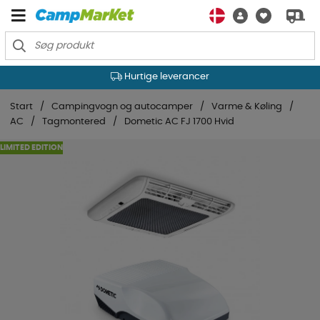
Hurtige leverancer
Start
Campingvogn og autocamper
Varme & Køling
AC
Tagmontered
Dometic AC FJ 1700 Hvid
LIMITED EDITION