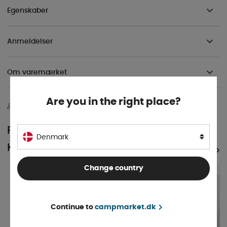
Egenskaber
Anmeldelser
Om varemærket
Are you in the right place?
Kybdigt Personale
30 dages åbent køp
Over 50 års erfaring
POPULÆR I SAMME
Denmark
KATEGORI
SE ALLE PRODUKTER
Change country
Continue to
campmarket.dk