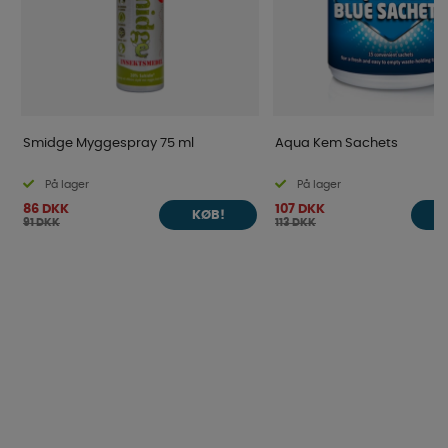
Smidge Myggespray 75 ml
Aqua Kem Sachets
På lager
På lager
86 DKK
107 DKK
KØB!
91 DKK
113 DKK