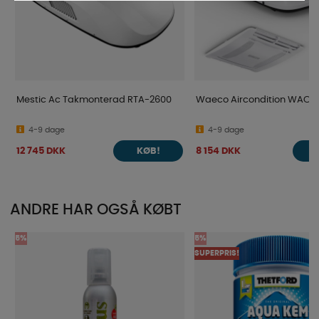
Mestic Ac Takmonterad RTA-2600
Waeco Aircondition WAC-
4-9 dage
4-9 dage
12 745 DKK
8 154 DKK
KØB!
ANDRE HAR OGSÅ KØBT
5%
5%
SUPERPRIS!