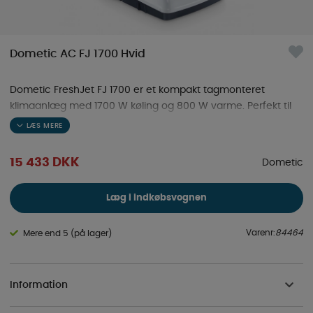
Dometic AC FJ 1700 Hvid
Dometic FreshJet FJ 1700 er et kompakt tagmonteret
klimaanlæg med 1700 W køling og 800 W varme. Perfekt til
autocamper og campingvogn op til 6 meter.
15 433
DKK
Dometic
Læg i indkøbsvognen
Varenr:
84464
Mere end 5 (på lager)
Information