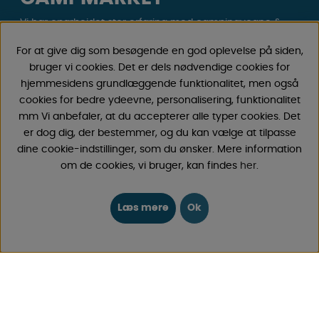
Vi har oparbejdet stor erfaring med campingvogne &
autocamper tilbehør gennem årene, fordi vi har
For at give dig som besøgende en god oplevelse på siden,
forhandlet campingvogne & autocampere samt
bruger vi cookies. Det er dels nødvendige cookies for
reservedele og tilbehør til disse siden 1968. Vi tilbyder et
hjemmesidens grundlæggende funktionalitet, men også
bredt udvalg af forskellige varer inden for camping &
cookies for bedre ydeevne, personalisering, funktionalitet
fritid til gode priser med lave fragtomkostninger . Du vil
mm Vi anbefaler, at du accepterer alle typer cookies. Det
helt sikkert finde noget, du godt kan lide blandt vores
er dog dig, der bestemmer, og du kan vælge at tilpasse
30.000 produkter!
dine cookie-indstillinger, som du ønsker. Mere information
om de cookies, vi bruger, kan findes
her
.
Følg os på Facebook og Instagram for inspiration,
nyheder og eksklusive tilbud. Campinglivet begynder
hos os!
Læs mere
Ok