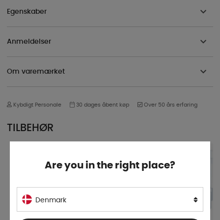
Egenskaber
Anmeldelser
Om varemærket
Kybdigt Personale
30 dages åbent køp
Over 50 års erfaring
TILBEHØR
Are you in the right place?
Denmark