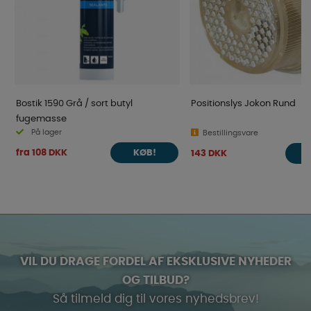
Bostik 1590 Grå / sort butyl
Positionslys Jokon Rund
fugemasse
På lager
Bestillingsvare
fra 108 DKK
143 DKK
KØB!
VIL DU DRAGE FORDEL AF EKSKLUSIVE NYHEDER
OG TILBUD?
Så tilmeld dig til vores nyhedsbrev!