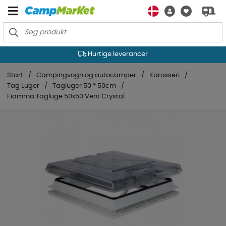
Hurtige leverancer
Start
Campingvogn og autocamper
Karosseri
Tag Luger
Tagluger 50 * 50cm
Fiamma Tagluge 50x50 Vent Crystal