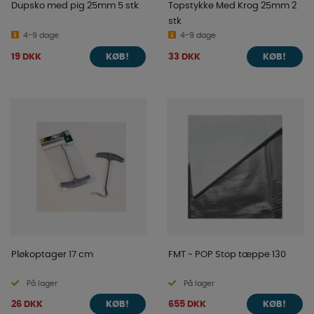
Dupsko med pig 25mm 5 stk
Topstykke Med Krog 25mm 2
stk
4-9 dage
4-9 dage
19 DKK
33 DKK
KØB!
KØB!
Pløkoptager 17 cm
FMT - POP Stop tæppe 130
På lager
På lager
26 DKK
655 DKK
KØB!
KØB!