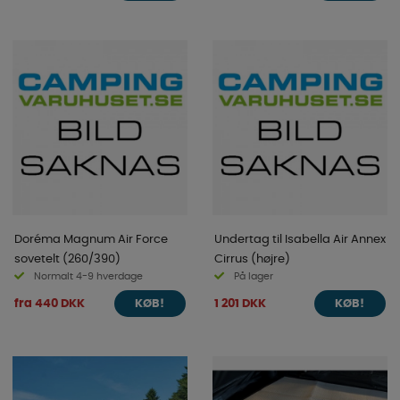
Doréma Magnum Air Force
Undertag til Isabella Air Annex
sovetelt (260/390)
Cirrus (højre)
Normalt 4-9 hverdage
På lager
fra 440 DKK
1 201 DKK
KØB!
KØB!