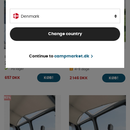
Denmark
Change country
Continue to
campmarket.dk
Inaca Pop Up Teltmåtte
ReimoTent Campingtelt
2,55m
Bergenz 2 Z5
På lager
4-9 dage
657 DKK
2 146 DKK
KØB!
KØB!
53%