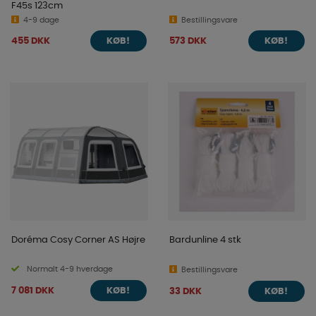
F45s 123cm
4-9 dage
Bestillingsvare
455 DKK
573 DKK
KØB!
KØB!
Doréma Cosy Corner AS Højre
Bardunline 4 stk
Normalt 4-9 hverdage
Bestillingsvare
7 081 DKK
33 DKK
KØB!
KØB!