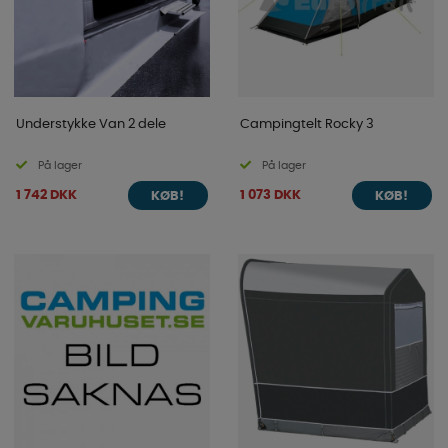
Understykke Van 2 dele
Campingtelt Rocky 3
På lager
På lager
1 742 DKK
1 073 DKK
KØB!
KØB!