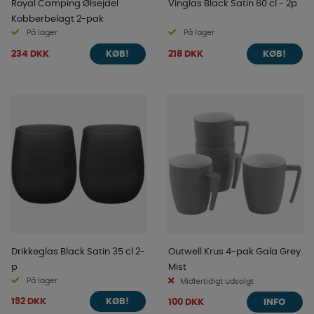
Royal Camping Ølsejdel
Vinglas Black Satin 60 cl - 2p
Kobberbelagt 2-pak
På lager
På lager
234 DKK
218 DKK
KØB!
KØB!
Drikkeglas Black Satin 35 cl 2-
Outwell Krus 4-pak Gala Grey
p
Mist
På lager
Midlertidigt udsolgt
192 DKK
100 DKK
KØB!
INFO