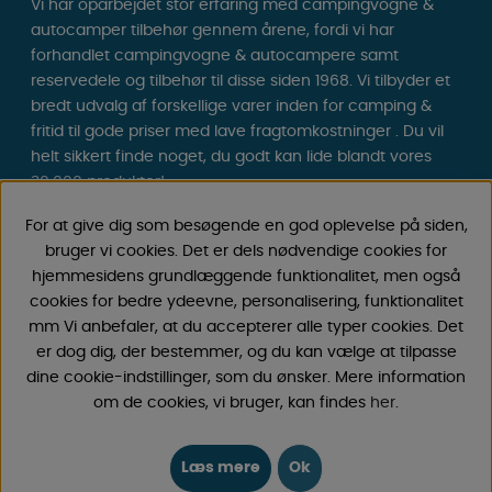
Vi har oparbejdet stor erfaring med campingvogne &
autocamper tilbehør gennem årene, fordi vi har
forhandlet campingvogne & autocampere samt
reservedele og tilbehør til disse siden 1968. Vi tilbyder et
bredt udvalg af forskellige varer inden for camping &
fritid til gode priser med lave fragtomkostninger . Du vil
helt sikkert finde noget, du godt kan lide blandt vores
30.000 produkter!
For at give dig som besøgende en god oplevelse på siden,
Følg os på Facebook og Instagram for inspiration,
bruger vi cookies. Det er dels nødvendige cookies for
nyheder og eksklusive tilbud. Campinglivet begynder
hjemmesidens grundlæggende funktionalitet, men også
hos os!
cookies for bedre ydeevne, personalisering, funktionalitet
mm Vi anbefaler, at du accepterer alle typer cookies. Det
er dog dig, der bestemmer, og du kan vælge at tilpasse
dine cookie-indstillinger, som du ønsker. Mere information
om de cookies, vi bruger, kan findes
her
.
Læs mere
Ok