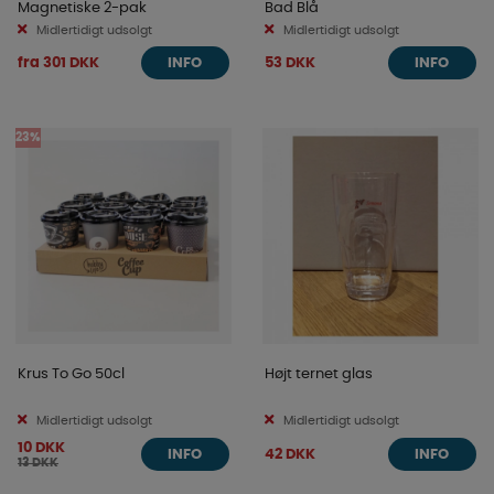
Magnetiske 2-pak
Bad Blå
Midlertidigt udsolgt
Midlertidigt udsolgt
fra 301 DKK
53 DKK
INFO
INFO
23%
Krus To Go 50cl
Højt ternet glas
Midlertidigt udsolgt
Midlertidigt udsolgt
10 DKK
42 DKK
INFO
INFO
13 DKK