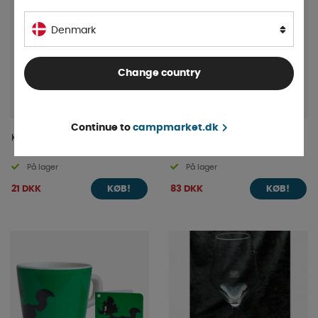
Denmark
Change country
Continue to
campmarket.dk
Krukke Tidlös 45cl
Cleo Retro Vinglas 2-pack
Hvid
På lager
På lager
21 DKK
83 DKK
KØB!
KØB!