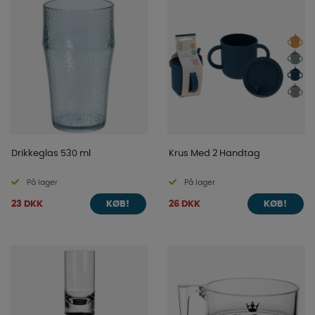
Drikkeglas 530 ml
Krus Med 2 Handtag
På lager
På lager
23 DKK
26 DKK
KØB!
KØB!