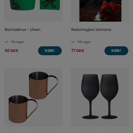
Bamsekrus - Ulven
Rødvinsglas Semona
På lager
På lager
60 DKK
77 DKK
KØB!
KØB!