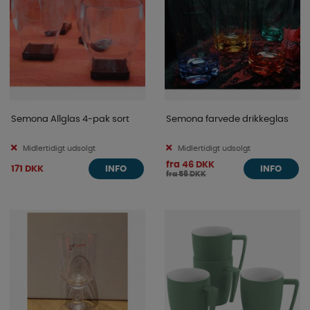
Semona Allglas 4-pak sort
Semona farvede drikkeglas
Midlertidigt udsolgt
Midlertidigt udsolgt
fra 46 DKK
171 DKK
INFO
INFO
fra 56 DKK