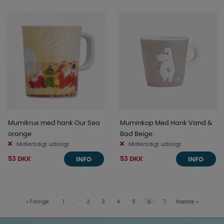
Mumikrus med hank Our Sea
Muminkop Med Hank Vand &
orange
Bad Beige
Midlertidigt udsolgt
Midlertidigt udsolgt
53 DKK
53 DKK
INFO
INFO
«
Forrige
1
..
2
3
4
5
6
7
Næste
»