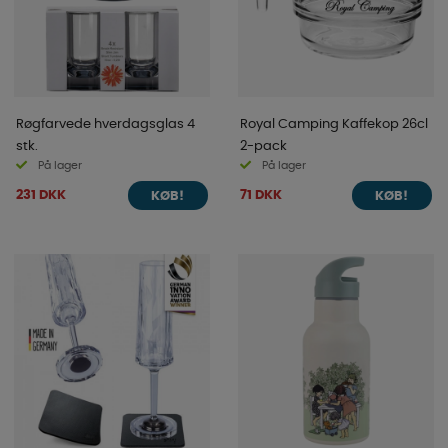
Røgfarvede hverdagsglas 4
Royal Camping Kaffekop 26cl
stk.
2-pack
På lager
På lager
231 DKK
71 DKK
KØB!
KØB!