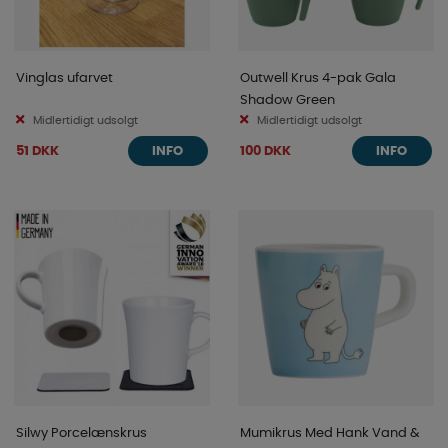
Vinglas ufarvet
Outwell Krus 4-pak Gala
Shadow Green
Midlertidigt udsolgt
Midlertidigt udsolgt
51 DKK
100 DKK
INFO
INFO
Silwy Porcelænskrus
Mumikrus Med Hank Vand &