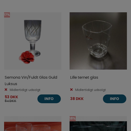
17%
Semona Vin/Fuldt Glas Guld
Lille ternet glas
Luksus
Midlertidigt udsolgt
Midlertidigt udsolgt
53 DKK
38 DKK
INFO
INFO
64 DKK
18%