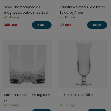
Silwy Champagneglas
Vandflaske med Alle vi børn i
magnetisk, pakke med 2 stk.
Bulderby Arbor
På lager
På lager
355 DKK
127 DKK
KØB!
KØB!
Kampa Tumbler Drikkeglas 4-
RB Cocktail Glas 38 cl
pak
På lager
På lager