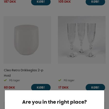
187 DKK
105 DKK
KØB!
KØB!
Cleo Retro Drikkeglas 2-p
Hvid
På lager
På lager
60 DKK
17 DKK
KØB!
KØB!
Are you in the right place?