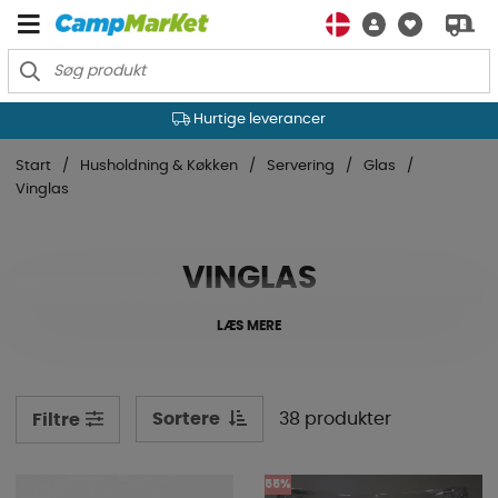
Hurtige leverancer
Start
Husholdning & Køkken
Servering
Glas
Vinglas
VINGLAS
LÆS MERE
Sortere
38 produkter
Filtre
55%