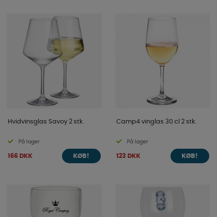
Hvidvinsglas Savoy 2 stk.
Camp4 vinglas 30 cl 2 stk.
På lager
På lager
166 DKK
123 DKK
KØB!
KØB!