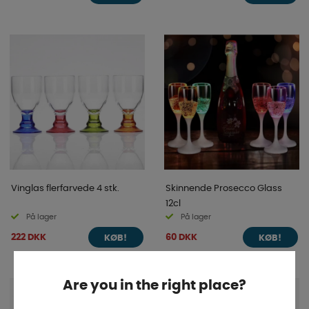
Vinglas flerfarvede 4 stk.
Skinnende Prosecco Glass
12cl
På lager
På lager
222 DKK
60 DKK
KØB!
KØB!
Are you in the right place?