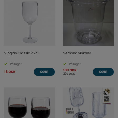
Vinglas Classic 25 cl
Semona vinkøler
På lager
På lager
100 DKK
18 DKK
KØB!
KØB!
220 DKK