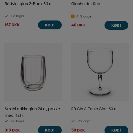
Rödvinsglas 2-Pack 53 cl
Glasholder Sort
På lager
4-9 dage
167 DKK
40 DKK
KØB!
KØB!
Strahl drikkeglas 24 cl, pakke
RB Gin & Tonic Glas 60 cl
med 4 stk.
På lager
På lager
319 DKK
58 DKK
KØB!
KØB!