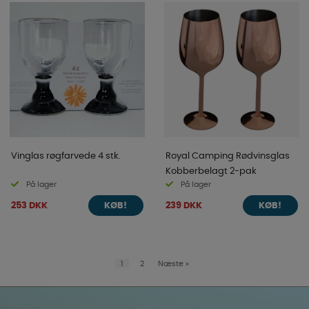
Vinglas røgfarvede 4 stk.
Royal Camping Rødvinsglas
Kobberbelagt 2-pak
På lager
På lager
253 DKK
239 DKK
KØB!
KØB!
1
2
Næste
»