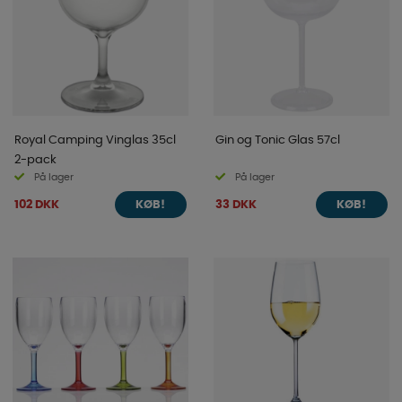
Royal Camping Vinglas 35cl
Gin og Tonic Glas 57cl
2-pack
På lager
På lager
102 DKK
33 DKK
KØB!
KØB!