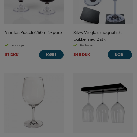
Vinglas Piccolo 250ml 2-pack
Silwy Vinglas magnetisk,
pakke med 2 stk.
På lager
På lager
87 DKK
348 DKK
KØB!
KØB!