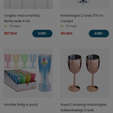
Vinglas med smal fod,
Hvidvinsglas 2-pak 375 ml
flerfarvede 4 stk.
Camp4
På lager
På lager
207 DKK
151 DKK
KØB!
KØB!
VinGlas Rolig 4-pack
Royal Camping Hvidvinsglas
Kobberbelagt 2-pak