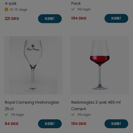
4-pak
Pack
På lager
10-15 dage
194 DKK
221 DKK
KØB!
KØB!
Royal Camping Hvidvinsglas
Rødvinsglas 2-pak 465 ml
25 cl
Camp4
På lager
På lager
64 DKK
154 DKK
KØB!
KØB!