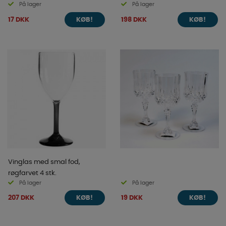
På lager
På lager
17 DKK
198 DKK
KØB!
KØB!
Vinglas med smal fod,
røgfarvet 4 stk.
På lager
På lager
207 DKK
19 DKK
KØB!
KØB!