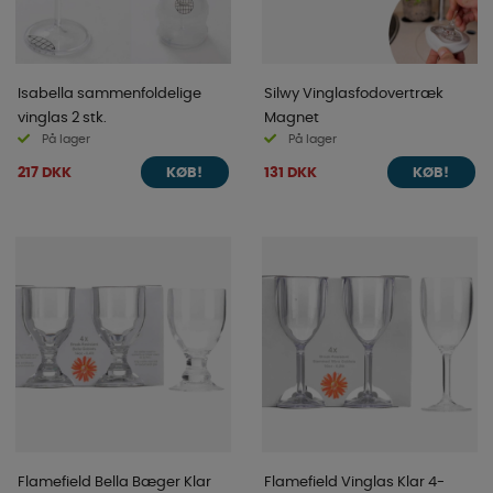
Isabella sammenfoldelige
Silwy Vinglasfodovertræk
vinglas 2 stk.
Magnet
På lager
På lager
217 DKK
131 DKK
KØB!
KØB!
Flamefield Bella Bæger Klar
Flamefield Vinglas Klar 4-