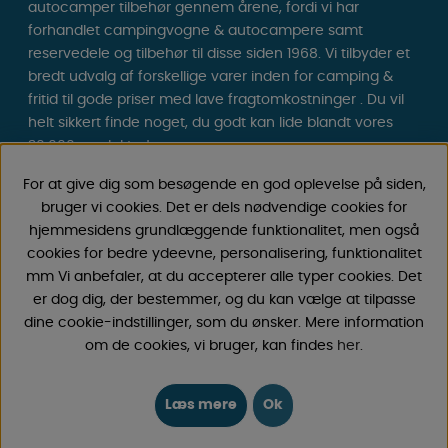
autocamper tilbehør gennem årene, fordi vi har
forhandlet campingvogne & autocampere samt
reservedele og tilbehør til disse siden 1968. Vi tilbyder et
bredt udvalg af forskellige varer inden for camping &
fritid til gode priser med lave fragtomkostninger . Du vil
helt sikkert finde noget, du godt kan lide blandt vores
30.000 produkter!
For at give dig som besøgende en god oplevelse på siden,
Følg os på Facebook og Instagram for inspiration,
bruger vi cookies. Det er dels nødvendige cookies for
nyheder og eksklusive tilbud. Campinglivet begynder
hjemmesidens grundlæggende funktionalitet, men også
hos os!
cookies for bedre ydeevne, personalisering, funktionalitet
mm Vi anbefaler, at du accepterer alle typer cookies. Det
er dog dig, der bestemmer, og du kan vælge at tilpasse
dine cookie-indstillinger, som du ønsker. Mere information
om de cookies, vi bruger, kan findes
her
.
Læs mere
Ok