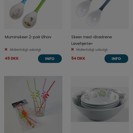
Muminskeer 2-pak Øhav
Skeer med »Brødrene
Løvehjerte«
Midlertidigt udsolgt
Midlertidigt udsolgt
49 DKK
54 DKK
INFO
INFO