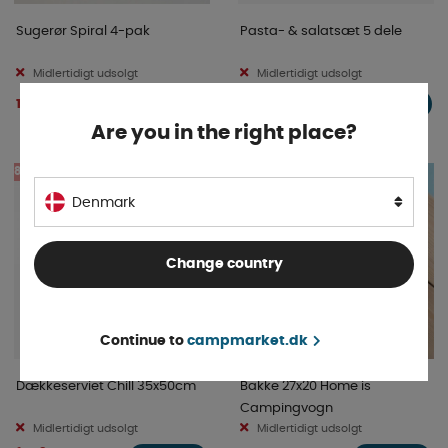
Sugerør Spiral 4-pak
Pasta- & salatsæt 5 dele
Midlertidigt udsolgt
Midlertidigt udsolgt
11 DKK
198 DKK
INFO
INFO
Are you in the right place?
8%
Denmark
Change country
Continue to
campmarket.dk
Dækkeserviet Chill 35x50cm
Bakke 27x20 Home is
Campingvogn
Midlertidigt udsolgt
Midlertidigt udsolgt