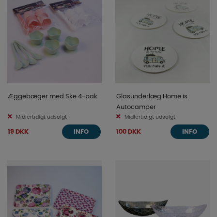
Æggebæger med Ske 4-pak
Glasunderlæg Home is
Autocamper
Midlertidigt udsolgt
Midlertidigt udsolgt
19 DKK
100 DKK
INFO
INFO