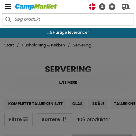
Hurtige leverancer
Start
Husholdning & Køkken
Servering
SERVERING
LÆS MERE
KOMPLETTE TALLERKEN SÆT
GLAS
SKÅLE
TALLERKNE
Sortere
406 produkter
Filtre