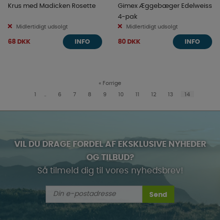
Krus med Madicken Rosette
Gimex Æggebæger Edelweiss
4-pak
Midlertidigt udsolgt
Midlertidigt udsolgt
68 DKK
80 DKK
INFO
INFO
«
Forrige
1
..
6
7
8
9
10
11
12
13
14
VIL DU DRAGE FORDEL AF EKSKLUSIVE NYHEDER
OG TILBUD?
Så tilmeld dig til vores nyhedsbrev!
Send