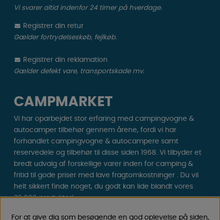
Vi svarer altid indenfor 24 timer på hverdage.
Registrer din retur
Gælder fortrydelseskøb, fejlkøb.
Registrer din reklamation
Gælder defekt vare, transportskade mv.
CAMPMARKET
Vi har oparbejdet stor erfaring med campingvogne &
autocamper tilbehør gennem årene, fordi vi har
forhandlet campingvogne & autocampere samt
reservedele og tilbehør til disse siden 1968. Vi tilbyder et
bredt udvalg af forskellige varer inden for camping &
fritid til gode priser med lave fragtomkostninger . Du vil
helt sikkert finde noget, du godt kan lide blandt vores
30.000 produkter!
For at give dig som besøgende en god oplevelse på siden,