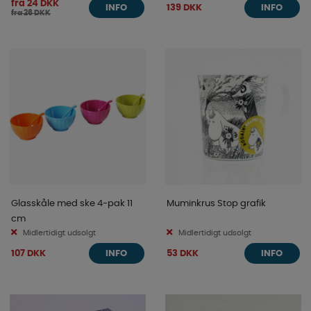
fra 24 DKK
139 DKK
INFO
INFO
fra 26 DKK
Glasskåle med ske 4-pak 11
Muminkrus Stop grafik
cm
Midlertidigt udsolgt
Midlertidigt udsolgt
107 DKK
53 DKK
INFO
INFO