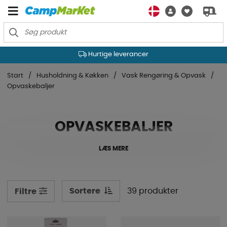
Hurtige leverancer
Start
Husholdning & Køkken
Vask Rengøring & Opvask
Opvaskebaljer
OPVASKEBALJER
LÆS MERE
Sortere
39 produkter
Filtre