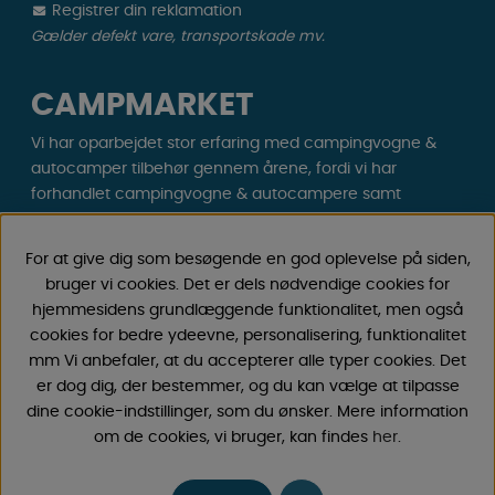
Registrer din reklamation
Gælder defekt vare, transportskade mv.
CAMPMARKET
Vi har oparbejdet stor erfaring med campingvogne &
autocamper tilbehør gennem årene, fordi vi har
forhandlet campingvogne & autocampere samt
reservedele og tilbehør til disse siden 1968. Vi tilbyder et
bredt udvalg af forskellige varer inden for camping &
For at give dig som besøgende en god oplevelse på siden,
fritid til gode priser med lave fragtomkostninger . Du vil
bruger vi cookies. Det er dels nødvendige cookies for
helt sikkert finde noget, du godt kan lide blandt vores
hjemmesidens grundlæggende funktionalitet, men også
30.000 produkter!
cookies for bedre ydeevne, personalisering, funktionalitet
mm Vi anbefaler, at du accepterer alle typer cookies. Det
Følg os på Facebook og Instagram for inspiration,
er dog dig, der bestemmer, og du kan vælge at tilpasse
nyheder og eksklusive tilbud. Campinglivet begynder
dine cookie-indstillinger, som du ønsker. Mere information
hos os!
om de cookies, vi bruger, kan findes
her
.