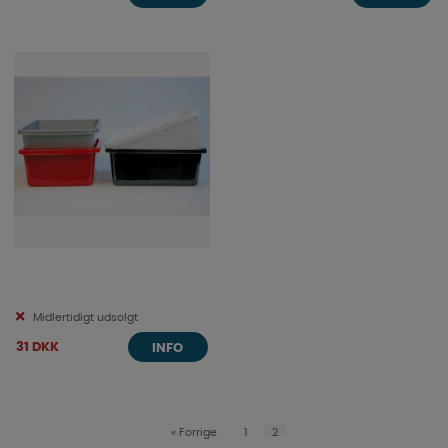
Midlertidigt udsolgt
31 DKK
INFO
«
Forrige
1
2