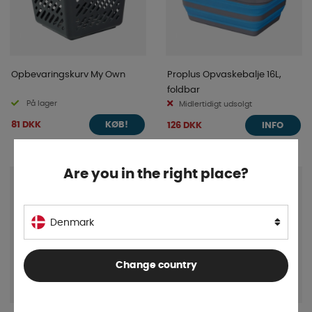
Opbevaringskurv My Own
Proplus Opvaskebalje 16L,
foldbar
På lager
Midlertidigt udsolgt
81 DKK
126 DKK
KØB!
INFO
Are you in the right place?
Denmark
Change country