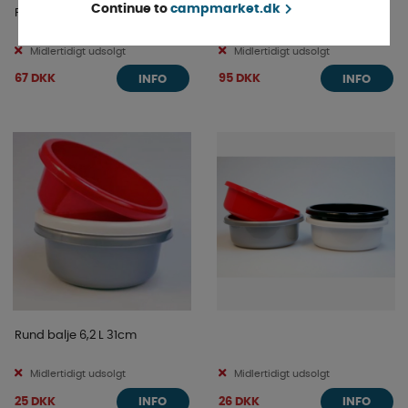
Continue to
campmarket.dk
Proplus Spand 13L
Proplus Spand 5L med låg,
foldbar
Midlertidigt udsolgt
Midlertidigt udsolgt
67 DKK
95 DKK
INFO
INFO
Rund balje 6,2 L 31cm
Midlertidigt udsolgt
Midlertidigt udsolgt
25 DKK
26 DKK
INFO
INFO