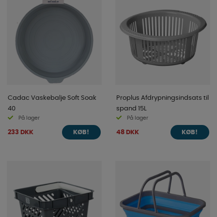
Cadac Vaskebalje Soft Soak
Proplus Afdrypningsindsats til
40
spand 15L
På lager
På lager
233 DKK
48 DKK
KØB!
KØB!