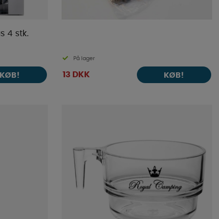
 4 stk.
På lager
13 DKK
KØB!
KØB!