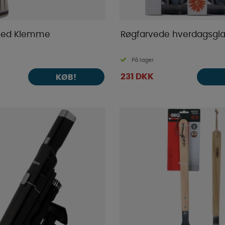
 med Klemme
Røgfarvede hverdagsglas
På lager
231 DKK
KØB!