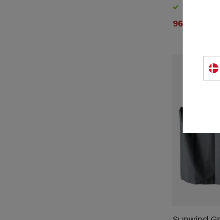
Mestic
(
14
)
På lager
Mustang
(
7
)
96 DKK
Muurikka
(
2
)
Nordiska Plast
(
115
)
O-Grill
(
8
)
Omnia Sweden
(
33
)
Outwell
(
35
)
Primus
(
1
)
ProPlus
(
30
)
Redcliffs
(
2
)
Royal Camping
(
33
)
Rättstart AB
(
39
)
SAfire
(
4
)
Savoy
(
3
)
Semona
(
14
)
Silwy
(
11
)
Sunwind Gri