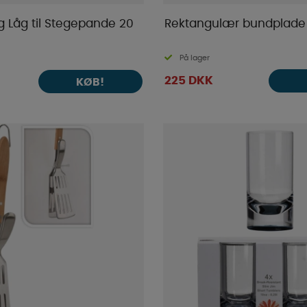
g Låg til Stegepande 20
Rektangulær bundplade
På lager
225 DKK
KØB!