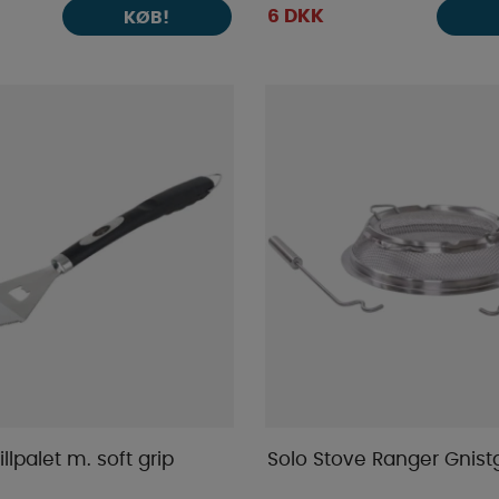
6 DKK
KØB!
rillpalet m. soft grip
Solo Stove Ranger Gnistg