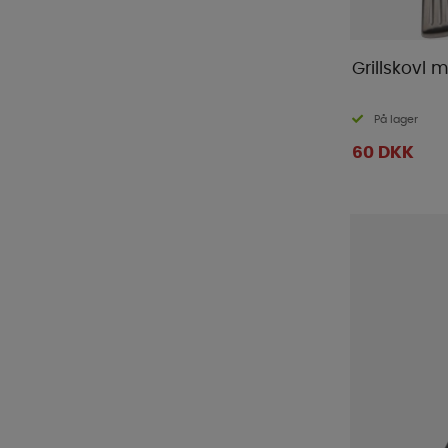
Grillskovl
På lager
60 DKK