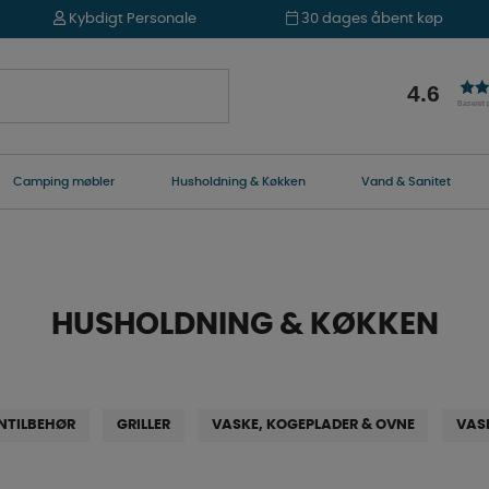
Kybdigt Personale
30 dages åbent køp
4.6
Baseret
Camping møbler
Husholdning & Køkken
Vand & Sanitet
HUSHOLDNING & KØKKEN
NTILBEHØR
GRILLER
VASKE, KOGEPLADER & OVNE
VAS