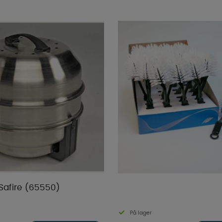
l Safire (65550)
På lager