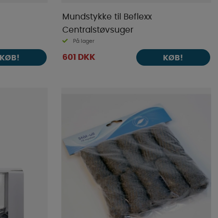
Mundstykke til Beflexx
Centralstøvsuger
På lager
601 DKK
KØB!
KØB!