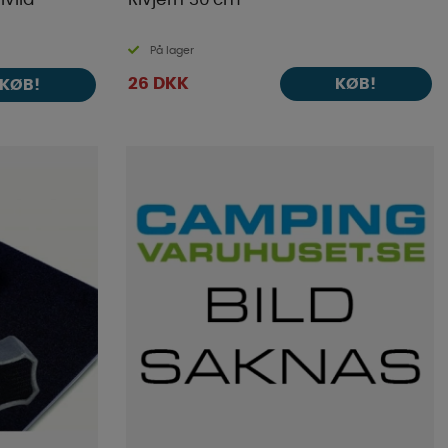
På lager
26 DKK
KØB!
KØB!