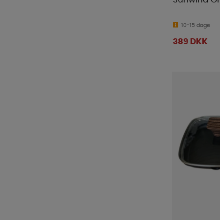
Smart Living
(
10
)
Solo Stove
(
7
)
10-15 dage
Sunwind
(
49
)
389 DKK
Thetford
(
9
)
Tristar
(
3
)
Turtle Wax
(
3
)
ViaMondo
(
1
)
WeCamp
(
3
)
Yachticon
(
1
)