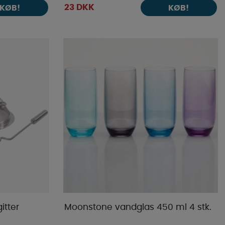
23 DKK
KØB!
KØB!
itter
Moonstone vandglas 450 ml 4 stk.