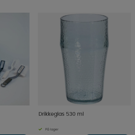
Mest populære
Butikkens favoritter
Navn A-Ø
Navn Ø-A
Laveste pris
Højeste pris
Varemærke
Publiceringsdato
Drikkeglas 530 ml
På lager