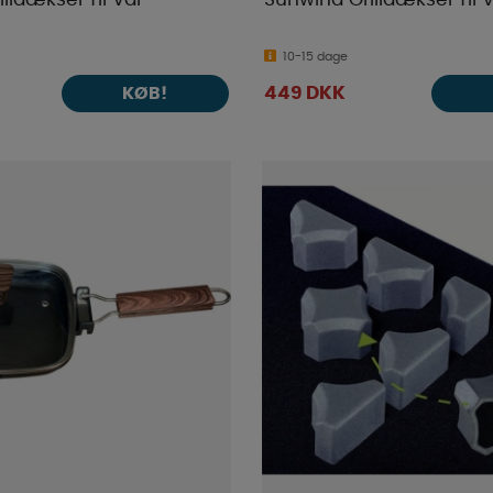
10-15 dage
449 DKK
KØB!