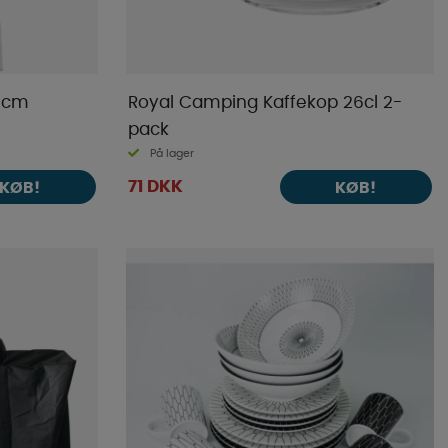
46cm
Royal Camping Kaffekop 26cl 2-
pack
På lager
71 DKK
KØB!
KØB!