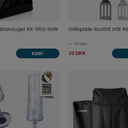
ndstøvsuger KR-3150 90W
Grillspade Rustfrit stål 
På lager
33 DKK
KØB!