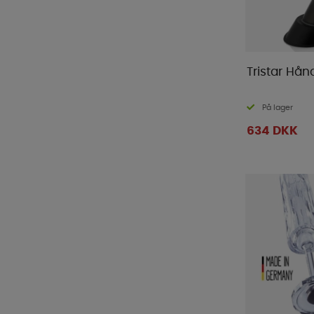
Tristar Hå
På lager
634 DKK