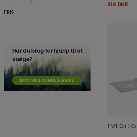
Eurotrail
(
2
)
214 DKK
PRIS
Flamefield
(
24
)
FMT
(
9
)
Gimex
(
12
)
GoCamp
(
5
)
Isabella
(
10
)
Har du brug for hjælp til at
Kamin X
(
1
)
vælge?
Kampa
(
11
)
Koziol
(
6
)
KONTAKT KUNDESERVICE
Lekue
(
38
)
Lovio
(
2
)
LTC
(
4
)
Manta
(
2
)
Maus
(
1
)
FMT Grill, G
Mellow Design
(
9
)