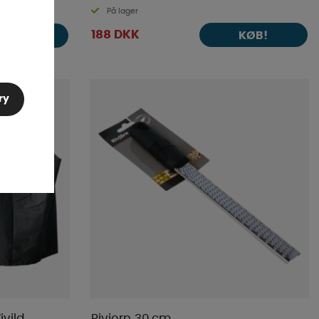
På lager
188 DKK
KØB!
KØB!
ry
ivild
Rivjern 30 cm