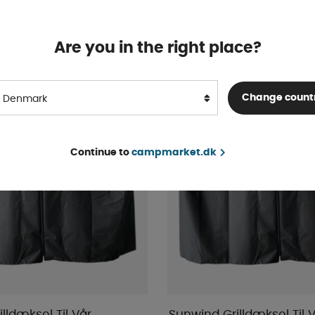
Bestillingsvare
KØB!
1 568 DKK
Are you in the right place?
Change count
Denmark
Continue to
campmarket.dk
lldæksel Til Vår
Sunwind Grilldæksel Til V