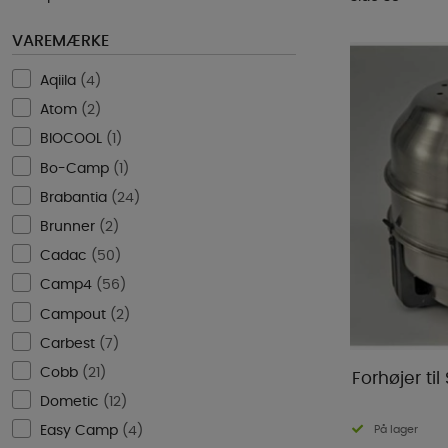
VAREMÆRKE
Aqiila
(
4
)
Atom
(
2
)
BIOCOOL
(
1
)
Bo-Camp
(
1
)
Brabantia
(
24
)
Brunner
(
2
)
Cadac
(
50
)
Camp4
(
56
)
Campout
(
2
)
Carbest
(
7
)
Cobb
(
21
)
Forhøjer ti
Dometic
(
12
)
På lager
Easy Camp
(
4
)