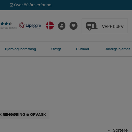
Over 50 års erfaring
VARE KURV
 på 27016 stemmer
Hjem og indretning
Øvrigt
Outdoor
Udsalgs hjørnet
K RENGØRING & OPVASK
Sortere