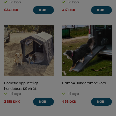
På lager
På lager
634 DKK
417 DKK
KØB!
KØB!
Dometic oppusteligt
Camp4 Hunderampe Zora
hundeburs K9 Air XL
På lager
På lager
2 681 DKK
456 DKK
KØB!
KØB!