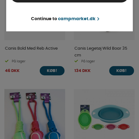
Continue to
campmarket.dk
Canis Bold Med Reb Active
Canis Legetøj Wild Boar 35
cm
På lager
På lager
46 DKK
134 DKK
KØB!
KØB!