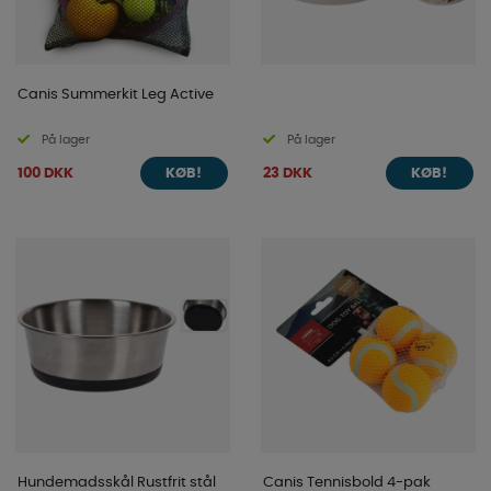
Canis Summerkit Leg Active
På lager
På lager
100 DKK
23 DKK
KØB!
KØB!
Hundemadsskål Rustfrit stål
Canis Tennisbold 4-pak