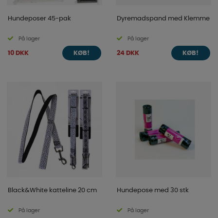
Hundeposer 45-pak
Dyremadspand med Klemme
På lager
På lager
10 DKK
24 DKK
KØB!
KØB!
Black&White katteline 20 cm
Hundepose med 30 stk
På lager
På lager