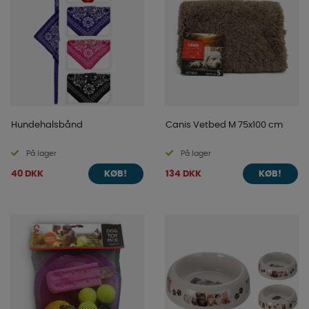
Hundehalsbånd
Canis Vetbed M 75x100 cm
På lager
På lager
40 DKK
134 DKK
KØB!
KØB!