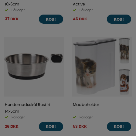
16x6cm
Active
På lager
På lager
37 DKK
46 DKK
KØB!
KØB!
Hundemadsskål Rustfri
Madbeholder
14x5cm
På lager
På lager
26 DKK
53 DKK
KØB!
KØB!