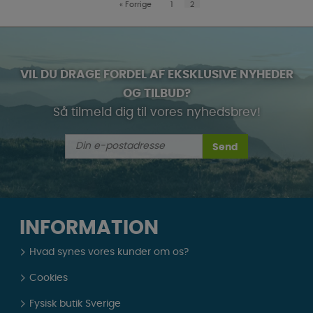
«
Forrige
1
2
VIL DU DRAGE FORDEL AF EKSKLUSIVE NYHEDER
OG TILBUD?
Så tilmeld dig til vores nyhedsbrev!
Send
INFORMATION
Hvad synes vores kunder om os?
Cookies
Fysisk butik Sverige