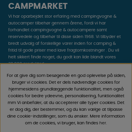
CAMPMARKET
Vi har oparbejdet stor erfaring med campingvogne &
autocamper tilbehør gennem årene, fordi vi har
forhandlet campingvogne & autocampere samt
reservedele og tilbehør til disse siden 1968. Vi tilbyder et
bredt udvalg af forskellige varer inden for camping &
fritid til gode priser med lave fragtomkostninger . Du vil
helt sikkert finde noget, du godt kan lide blandt vores
30.000 produkter!
For at give dig som besøgende en god oplevelse på siden,
Følg os på Facebook og Instagram for inspiration,
bruger vi cookies. Det er dels nødvendige cookies for
nyheder og eksklusive tilbud. Campinglivet begynder
hjemmesidens grundlæggende funktionalitet, men også
hos os!
cookies for bedre ydeevne, personalisering, funktionalitet
mm Vi anbefaler, at du accepterer alle typer cookies. Det
er dog dig, der bestemmer, og du kan vælge at tilpasse
dine cookie-indstillinger, som du ønsker. Mere information
om de cookies, vi bruger, kan findes
her
.