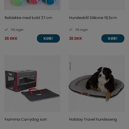
Rebløkke med bold 37 cm
Hundeskål Silikone 19,5cm
På lager
På lager
26 DKK
26 DKK
KØB!
KØB!
Fiamma Carrydog sort
Holiday Travel hundeseng