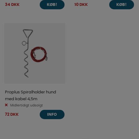
34 DKK
10 DKK
KØB!
KØB!
Proplus Spiralholder hund
med kabel 4,5m
Midlertidigt udsolgt
72 DKK
INFO