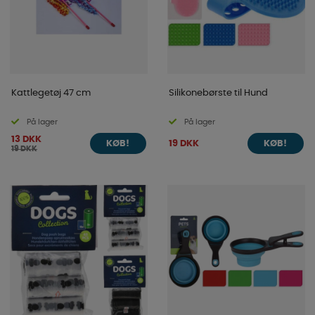
Kattlegetøj 47 cm
Silikonebørste til Hund
På lager
På lager
13 DKK
19 DKK
KØB!
KØB!
19 DKK