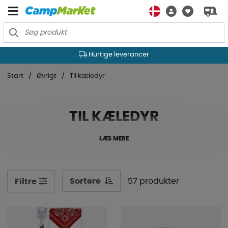
Hurtige leverancer
Start
Øvrigt
Til kæledyr
TIL KÆLEDYR
LÆS MERE
Sortere
57 produkter
Filtre