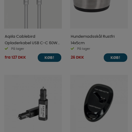
Aqiila Cablebird
Hundemadsskål Rustfri
Opladerkabel USB C-C 60W
14x5cm
På lager
På lager
Hvid
fra 127 DKK
26 DKK
KØB!
KØB!