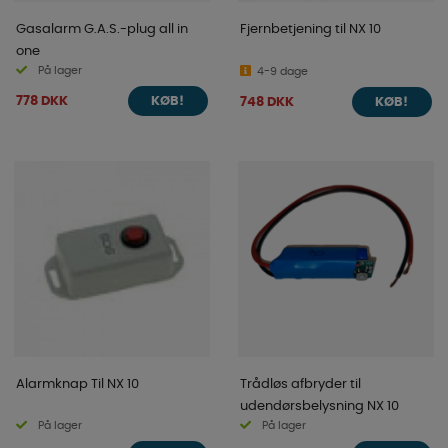
Gasalarm G.A.S.-plug all in
Fjernbetjening til NX 10
one
På lager
4-9 dage
778 DKK
748 DKK
KØB!
KØB!
Alarmknap Til NX 10
Trådløs afbryder til
udendørsbelysning NX 10
På lager
På lager