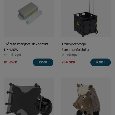
Trådløs magnetisk kontakt
Transportvogn
NX-MSW
Sammenfoldelig
På lager
På lager
615 DKK
234 DKK
KØB!
KØB!