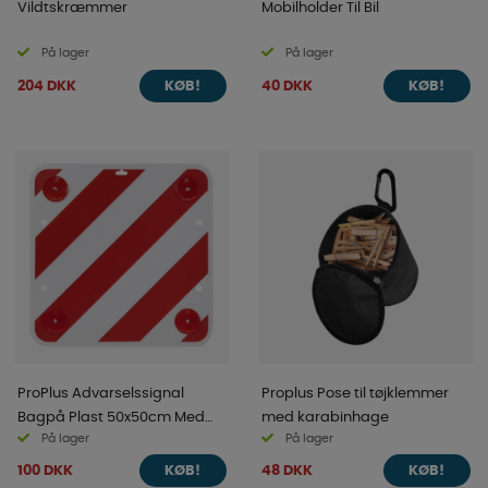
Vildtskræmmer
Mobilholder Til Bil
På lager
På lager
204 DKK
40 DKK
KØB!
KØB!
ProPlus Advarselssignal
Proplus Pose til tøjklemmer
Bagpå Plast 50x50cm Med
med karabinhage
På lager
På lager
Reflektorer
100 DKK
48 DKK
KØB!
KØB!