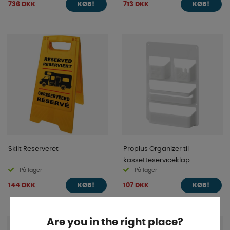
736 DKK
713 DKK
KØB!
KØB!
Skilt Reserveret
Proplus Organizer til
kassetteserviceklap
På lager
På lager
144 DKK
107 DKK
KØB!
KØB!
Are you in the right place?