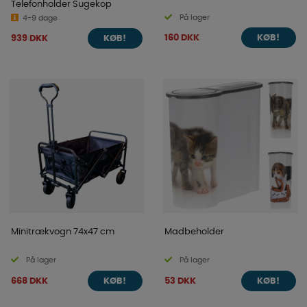
Telefonholder Sugekop
På lager
4-9 dage
160 DKK
939 DKK
KØB!
KØB!
Minitrækvogn 74x47 cm
Madbeholder
På lager
På lager
668 DKK
53 DKK
KØB!
KØB!