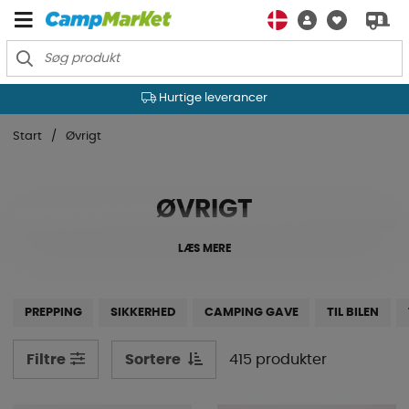
Hurtige leverancer
Start
Øvrigt
ØVRIGT
LÆS MERE
PREPPING
SIKKERHED
CAMPING GAVE
TIL BILEN
Sortere
415 produkter
Filtre