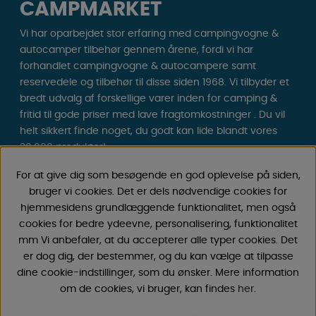
CAMPMARKET
Vi har oparbejdet stor erfaring med campingvogne &
autocamper tilbehør gennem årene, fordi vi har
forhandlet campingvogne & autocampere samt
reservedele og tilbehør til disse siden 1968. Vi tilbyder et
bredt udvalg af forskellige varer inden for camping &
fritid til gode priser med lave fragtomkostninger . Du vil
helt sikkert finde noget, du godt kan lide blandt vores
30.000 produkter!
For at give dig som besøgende en god oplevelse på siden,
Følg os på Facebook og Instagram for inspiration,
bruger vi cookies. Det er dels nødvendige cookies for
nyheder og eksklusive tilbud. Campinglivet begynder
hjemmesidens grundlæggende funktionalitet, men også
hos os!
cookies for bedre ydeevne, personalisering, funktionalitet
mm Vi anbefaler, at du accepterer alle typer cookies. Det
er dog dig, der bestemmer, og du kan vælge at tilpasse
dine cookie-indstillinger, som du ønsker. Mere information
om de cookies, vi bruger, kan findes
her
.