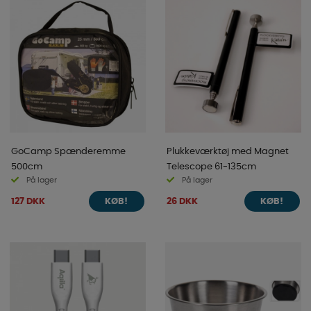
GoCamp Spænderemme
Plukkeværktøj med Magnet
500cm
Telescope 61-135cm
På lager
På lager
127 DKK
26 DKK
KØB!
KØB!