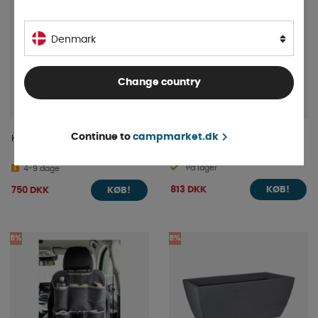
Denmark
Change country
Continue to
campmarket.dk
Hårtørrer Vægmonteret 12v
Avara Propandetektor
På lager
4-9 dage
813 DKK
750 DKK
KØB!
KØB!
5%
5%