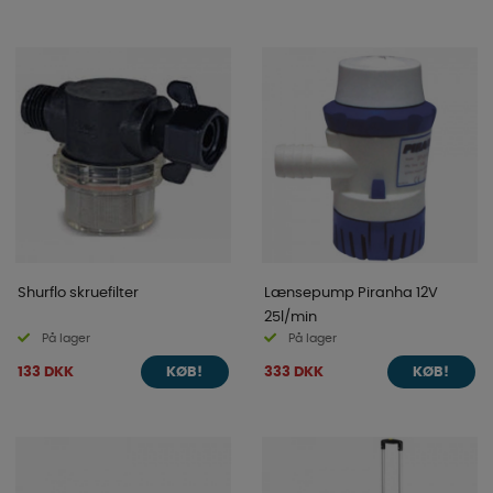
Shurflo skruefilter
Lænsepump Piranha 12V
25l/min
På lager
På lager
133 DKK
333 DKK
KØB!
KØB!