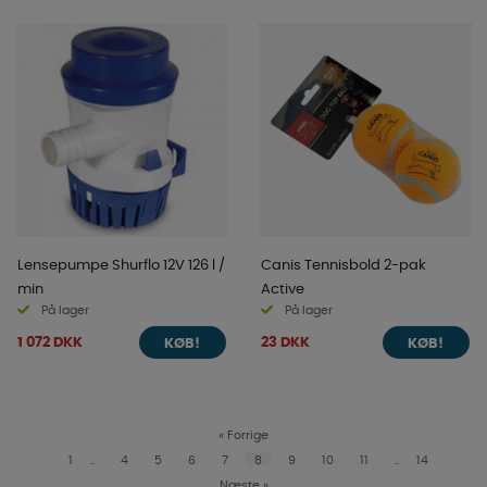
Lensepumpe Shurflo 12V 126 l /
Canis Tennisbold 2-pak
min
Active
På lager
På lager
1 072 DKK
23 DKK
KØB!
KØB!
«
Forrige
1
..
4
5
6
7
8
9
10
11
..
14
Næste
»