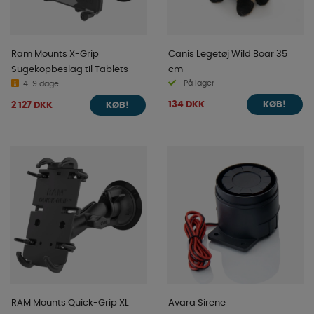
Ram Mounts X-Grip
Canis Legetøj Wild Boar 35
Sugekopbeslag til Tablets
cm
På lager
4-9 dage
134 DKK
2 127 DKK
KØB!
KØB!
RAM Mounts Quick-Grip XL
Avara Sirene