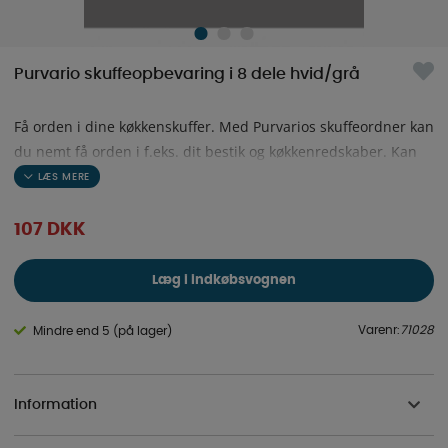
Purvario skuffeopbevaring i 8 dele hvid/grå
Få orden i dine køkkenskuffer. Med Purvarios skuffeordner kan
du nemt få orden i f.eks. dit bestik og køkkenredskaber. Kan
udvides med et eller flere sæt.
107
DKK
Læg i indkøbsvognen
Varenr:
71028
Mindre end 5 (på lager)
Information