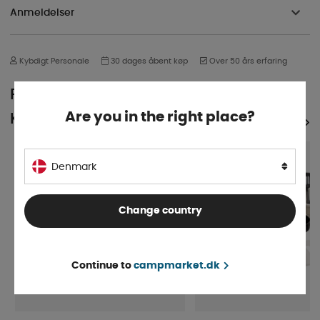
Anmeldelser
Kybdigt Personale
30 dages åbent køp
Over 50 års erfaring
POPULÆR I SAMME
Are you in the right place?
KATEGORI
SE ALLE PRODUKTER
5%
Denmark
Change country
Continue to
campmarket.dk