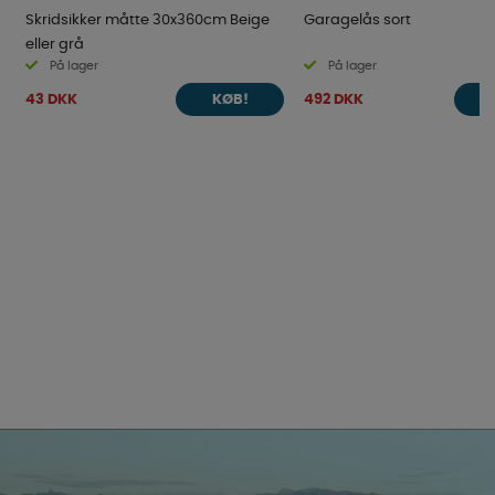
Skridsikker måtte 30x360cm Beige
Garagelås sort
eller grå
På lager
På lager
43 DKK
492 DKK
KØB!