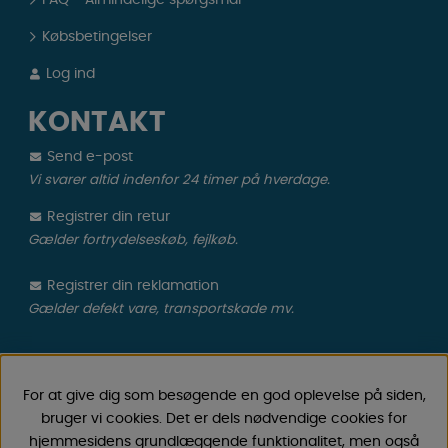
Købsbetingelser
Log ind
KONTAKT
Send e-post
Vi svarer altid indenfor 24 timer på hverdage.
Registrer din retur
Gælder fortrydelseskøb, fejlkøb.
Registrer din reklamation
Gælder defekt vare, transportskade mv.
CAMPMARKET
For at give dig som besøgende en god oplevelse på siden,
Vi har oparbejdet stor erfaring med campingvogne &
bruger vi cookies. Det er dels nødvendige cookies for
autocamper tilbehør gennem årene, fordi vi har
hjemmesidens grundlæggende funktionalitet, men også