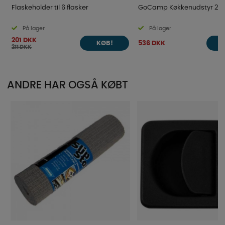
Flaskeholder til 6 flasker
GoCamp Køkkenudstyr 25-
På lager
På lager
201 DKK
536 DKK
KØB!
211 DKK
ANDRE HAR OGSÅ KØBT