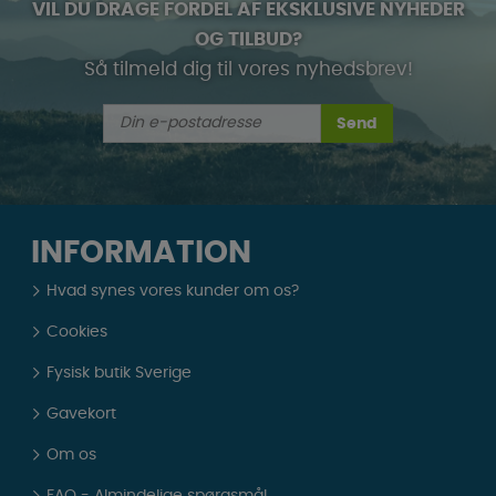
VIL DU DRAGE FORDEL AF EKSKLUSIVE NYHEDER
OG TILBUD?
Så tilmeld dig til vores nyhedsbrev!
Send
INFORMATION
Hvad synes vores kunder om os?
Cookies
Fysisk butik Sverige
Gavekort
Om os
FAQ - Almindelige spørgsmål