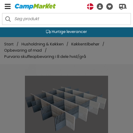
Hurtige leverancer
Start
Husholdning & Køkken
Køkkentilbehør
Opbevaring af mad
Purvario skuffeopbevaring i 8 dele hvid/grå