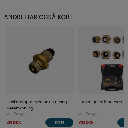
ANDRE HAR OGSÅ KØBT
Flaskeadapter Med poltilslutning
Europa gasadaptersæt
Mellemkobling
På lager
På lager
218 DKK
332 DKK
KØB!