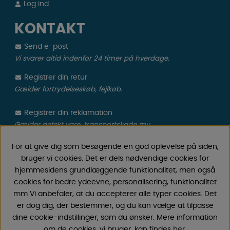
Log ind
KONTAKT
Send e-post
Vi svarer altid indenfor 24 timer på hverdage.
Registrer din retur
Gælder fortrydelseskøb, fejlkøb.
Registrer din reklamation
Gælder defekt vare, transportskade mv.
For at give dig som besøgende en god oplevelse på siden,
CAMPMARKET
bruger vi cookies. Det er dels nødvendige cookies for
hjemmesidens grundlæggende funktionalitet, men også
Vi har oparbejdet stor erfaring med campingvogne &
cookies for bedre ydeevne, personalisering, funktionalitet
autocamper tilbehør gennem årene, fordi vi har
mm Vi anbefaler, at du accepterer alle typer cookies. Det
forhandlet campingvogne & autocampere samt
er dog dig, der bestemmer, og du kan vælge at tilpasse
reservedele og tilbehør til disse siden 1968. Vi tilbyder et
dine cookie-indstillinger, som du ønsker. Mere information
bredt udvalg af forskellige varer inden for camping &
om de cookies, vi bruger, kan findes
her
.