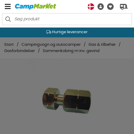
Hurtige leverancer
Start
Campingvogn og autocamper
Gas & tilbehør
Gasforbindelser
Sammenkobing m inv. gevind