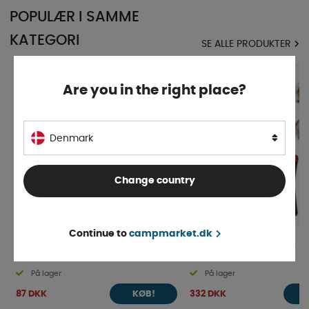
POPULÆR I SAMME
KATEGORI
SE ALLE PRODUKTER
Are you in the right place?
Denmark
Change country
Continue to
campmarket.dk
Overgang slange til rør, 8mm
Europa gasadaptersæt
På lager
På lager
87 DKK
332 DKK
KØB!