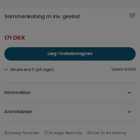
Sammenkobing m inv. gevind
171
DKK
Læg i indkøbsvognen
Varenr:
64515
Mindre end 5 (på lager)
Information
Anmeldelser
Kybdigt Personale
30 dages åbent køp
Over 50 års erfaring