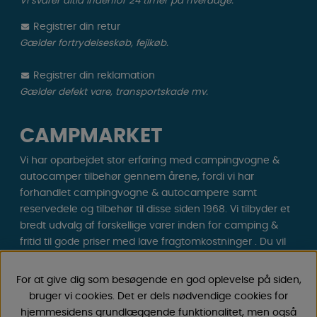
Vi svarer altid indenfor 24 timer på hverdage.
Registrer din retur
Gælder fortrydelseskøb, fejlkøb.
Registrer din reklamation
Gælder defekt vare, transportskade mv.
CAMPMARKET
Vi har oparbejdet stor erfaring med campingvogne &
autocamper tilbehør gennem årene, fordi vi har
forhandlet campingvogne & autocampere samt
reservedele og tilbehør til disse siden 1968. Vi tilbyder et
bredt udvalg af forskellige varer inden for camping &
fritid til gode priser med lave fragtomkostninger . Du vil
helt sikkert finde noget, du godt kan lide blandt vores
30.000 produkter!
For at give dig som besøgende en god oplevelse på siden,
bruger vi cookies. Det er dels nødvendige cookies for
Følg os på Facebook og Instagram for inspiration,
hjemmesidens grundlæggende funktionalitet, men også