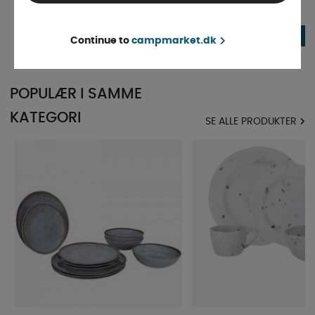
På lager
På lager
704 DKK
704 DKK
KØB!
Continue to
campmarket.dk
POPULÆR I SAMME
KATEGORI
SE ALLE PRODUKTER