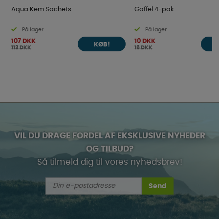
Aqua Kem Sachets
Gaffel 4-pak
På lager
På lager
107 DKK
10 DKK
KØB!
113 DKK
16 DKK
VIL DU DRAGE FORDEL AF EKSKLUSIVE NYHEDER
OG TILBUD?
Så tilmeld dig til vores nyhedsbrev!
Send