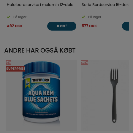
Halo bordservice i melamin 12-dele
Soria Bordservice 16-dele
På lager
På lager
492 DKK
577 DKK
KØB!
ANDRE HAR OGSÅ KØBT
5%
38%
SUPERPRIS!