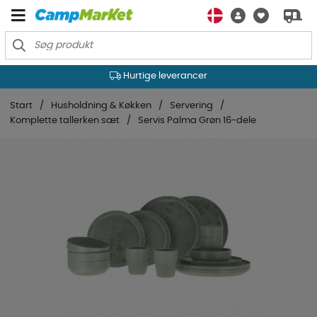
Hurtige leverancer
Start
Husholdning & Køkken
Servering
Komplette tallerken sæt
Servis Palma Grøn 16-dele