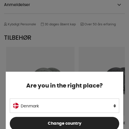
Anmeldelser
Kybdigt Personale
30 dages åbent køp
Over 50 års erfaring
TILBEHØR
Are you in the right place?
Denmark
Servis Palma Lysegrå 16-dele
Servis Palma Mørkegrå 16-
Change country