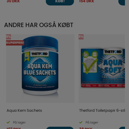
30 DKK
154 DKK
KØB!
ANDRE HAR OGSÅ KØBT
5%
5%
SUPERPRIS!
Aqua Kem Sachets
Thetford Toiletpapir 6-stk
På lager
På lager