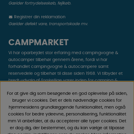
Gælder fortrydelseskøb, fejlkøb.
Registrer din reklamation
Gælder defekt vare, transportskade mv.
CAMPMARKET
Vi har oparbejdet stor erfaring med campingvogne &
autocamper tilbehør gennem årene, fordi vi har
forhandlet campingvogne & autocampere samt
reservedele og tilbehør til disse siden 1968. Vi tilbyder et
bredt udvalg af forskellige varer inden for camping &
fritid til gode priser med lave fragtomkostninger . Du vil
For at give dig som besøgende en god oplevelse på siden,
helt sikkert finde noget, du godt kan lide blandt vores
bruger vi cookies. Det er dels nødvendige cookies for
30.000 produkter!
hjemmesidens grundlæggende funktionalitet, men også
cookies for bedre ydeevne, personalisering, funktionalitet
Følg os på Facebook og Instagram for inspiration,
mm Vi anbefaler, at du accepterer alle typer cookies. Det
nyheder og eksklusive tilbud. Campinglivet begynder
er dog dig, der bestemmer, og du kan vælge at tilpasse
hos os!