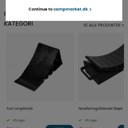
Continue to
campmarket.dk
POPULÆR I SAMME
KATEGORI
SE ALLE PRODUKTER
Sort stopklods
Nivelleringskilesæt Bøjet
På lager
På lager