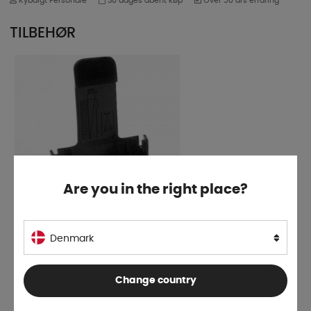
Kybdigt Personale
30 dages åbent køp
Over 50 års erfaring
TILBEHØR
Are you in the right place?
Denmark
Holder
På lager
Change country
17 DKK
KØB!