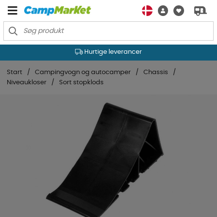
Hurtige leverancer
Start
Campingvogn og autocamper
Chassis
Niveaukloser
Sort stopklods