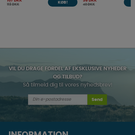
107 DKK
38 DKK
KØB!
113 DKK
40 DKK
VIL DU DRAGE FORDEL AF EKSKLUSIVE NYHEDER
OG TILBUD?
Så tilmeld dig til vores nyhedsbrev!
Send
INFORMATION