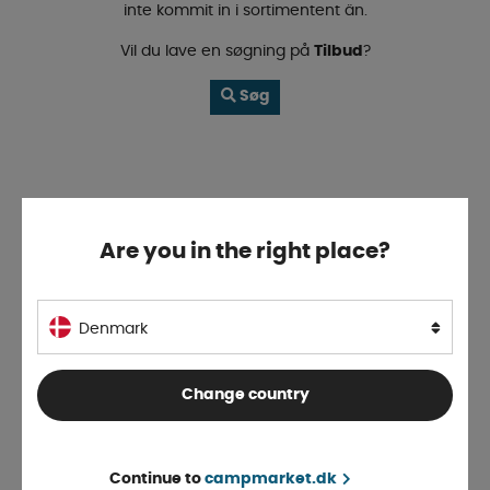
inte kommit in i sortimentent än.
Vil du lave en søgning på
Tilbud
?
Søg
Are you in the right place?
Denmark
Change country
Continue to
campmarket.dk