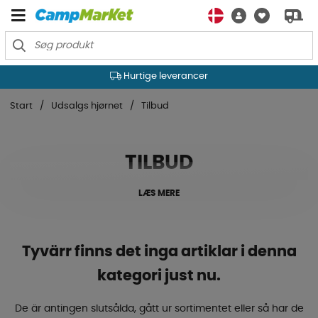
Hurtige leverancer
Start
Udsalgs hjørnet
Tilbud
TILBUD
LÆS MERE
Tyvärr finns det inga artiklar i denna
kategori just nu.
De är antingen slutsålda, gått ur sortimentet eller så har de