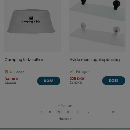
Camping Kidz solhat
Hylde med sugekopbeslag
På lager
4-9 dage
229 DKK
34 DKK
KØB!
KØB!
241 DKK
36 DKK
«
Forrige
1
..
6
7
8
9
10
11
12
13
..
19
Næste
»