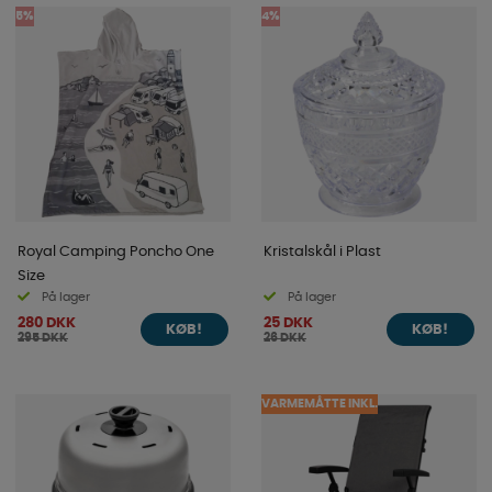
5%
4%
Royal Camping Poncho One
Kristalskål i Plast
Size
På lager
På lager
280 DKK
25 DKK
KØB!
KØB!
295 DKK
26 DKK
VARMEMÅTTE INKL.