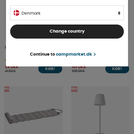
Denmark
Change country
Boks 103 9-Rum Rød
Sengesæt Travelsoft
Continue to
campmarket.dk
På lager
På lager
39 DKK
101 DKK
KØB!
KØB!
41 DKK
106 DKK
5%
15%