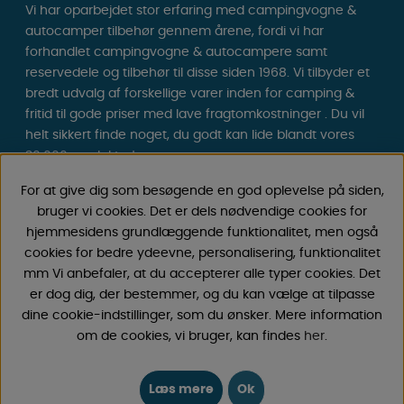
Vi har oparbejdet stor erfaring med campingvogne &
autocamper tilbehør gennem årene, fordi vi har
forhandlet campingvogne & autocampere samt
reservedele og tilbehør til disse siden 1968. Vi tilbyder et
bredt udvalg af forskellige varer inden for camping &
fritid til gode priser med lave fragtomkostninger . Du vil
helt sikkert finde noget, du godt kan lide blandt vores
30.000 produkter!
For at give dig som besøgende en god oplevelse på siden,
Følg os på Facebook og Instagram for inspiration,
bruger vi cookies. Det er dels nødvendige cookies for
nyheder og eksklusive tilbud. Campinglivet begynder
hjemmesidens grundlæggende funktionalitet, men også
hos os!
cookies for bedre ydeevne, personalisering, funktionalitet
mm Vi anbefaler, at du accepterer alle typer cookies. Det
er dog dig, der bestemmer, og du kan vælge at tilpasse
dine cookie-indstillinger, som du ønsker. Mere information
om de cookies, vi bruger, kan findes
her
.
Læs mere
Ok