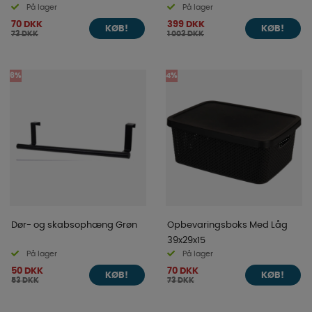
På lager
På lager
70 DKK
399 DKK
KØB!
KØB!
73 DKK
1 003 DKK
6%
4%
Dør- og skabsophæng Grøn
Opbevaringsboks Med Låg
39x29x15
På lager
På lager
50 DKK
70 DKK
KØB!
KØB!
53 DKK
73 DKK