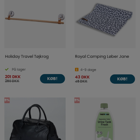
Holiday Travel Tøjkrog
Royal Camping Løber Jane
På lager
4-9 dage
201 DKK
43 DKK
KØB!
KØB!
250 DKK
45 DKK
5%
5%