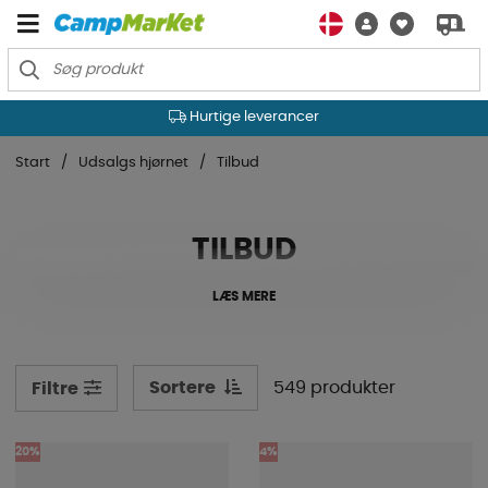
Hurtige leverancer
Start
Udsalgs hjørnet
Tilbud
TILBUD
LÆS MERE
Sortere
549 produkter
Filtre
20%
4%