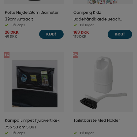
Potte Højde 29cm Diameter
Camping Kidz
39cm Antracit
Badehåndklæde Beach
På lager
På lager
140x70cm
26 DKK
169 DKK
KØB!
KØB!
46 DKK
178 DKK
5%
3%
Kampa Limpet hjulovertræk
Toiletbørste Med Holder
75 x 50 cm SORT
På lager
På lager