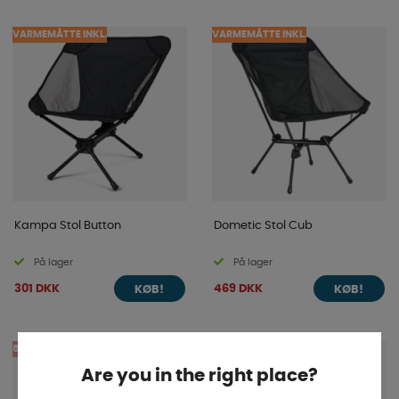
VARMEMÅTTE INKL.
VARMEMÅTTE INKL.
Kampa Stol Button
Dometic Stol Cub
På lager
På lager
301 DKK
469 DKK
KØB!
KØB!
5%
5%
Are you in the right place?