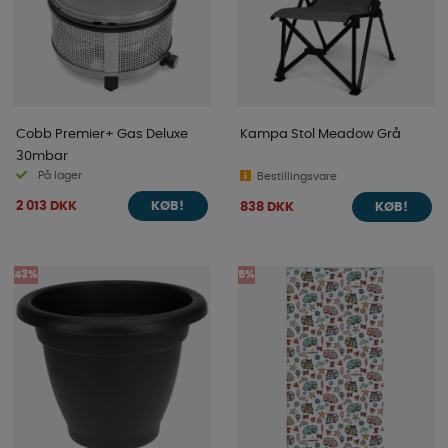
Cobb Premier+ Gas Deluxe
Kampa Stol Meadow Grå
30mbar
På lager
Bestillingsvare
2 013 DKK
838 DKK
KØB!
KØB!
43%
5%