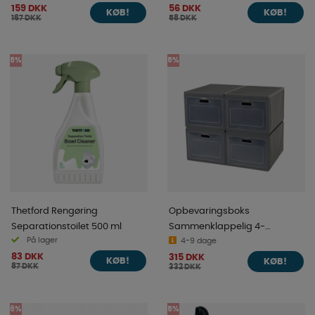
159 DKK
56 DKK
KØB!
KØB!
167 DKK
58 DKK
5%
5%
Thetford Rengøring
Opbevaringsboks
Separationstoilet 500 ml
Sammenklappelig 4-
På lager
sektioner
4-9 dage
83 DKK
315 DKK
KØB!
KØB!
87 DKK
332 DKK
6%
5%