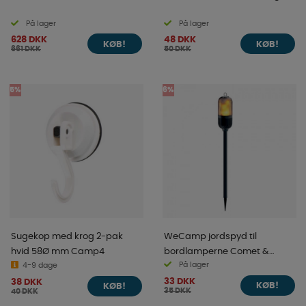
På lager
På lager
628 DKK
48 DKK
KØB!
KØB!
661 DKK
50 DKK
5%
6%
Sugekop med krog 2-pak
WeCamp jordspyd til
hvid 58Ø mm Camp4
bordlamperne Comet &
På lager
4-9 dage
Cosmo B1
33 DKK
38 DKK
KØB!
KØB!
35 DKK
40 DKK