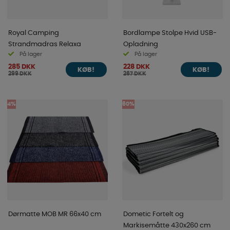
Royal Camping
Bordlampe Stolpe Hvid USB-
Strandmadras Relaxa
Opladning
På lager
På lager
285 DKK
228 DKK
KØB!
KØB!
299 DKK
267 DKK
4%
60%
Dørmatte MOB MR 66x40 cm
Dometic Fortelt og
Markisemåtte 430x260 cm