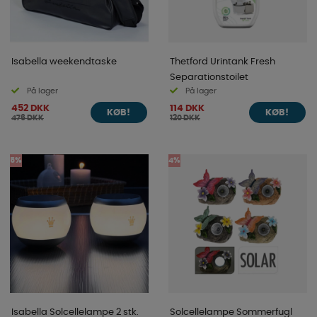
Isabella weekendtaske
Thetford Urintank Fresh
Separationstoilet
På lager
På lager
452 DKK
114 DKK
KØB!
KØB!
476 DKK
120 DKK
5%
4%
Isabella Solcellelampe 2 stk.
Solcellelampe Sommerfugl