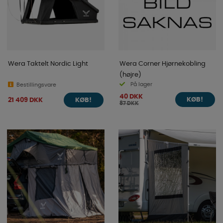
Wera Taktelt Nordic Light
Wera Corner Hjørnekobling
(højre)
På lager
Bestillingsvare
40 DKK
21 409 DKK
KØB!
KØB!
87 DKK