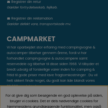
Registrer din retur
Gælder fortrydelseskøb, fejlkøb.
Registrer din reklamation
Gælder defekt vare, transportskade mv.
CAMPMARKET
Vi har oparbejdet stor erfaring med campingvogne &
autocamper tilbehør gennem årene, fordi vi har
forhandlet campingvogne & autocampere samt
reservedele og tilbehør til disse siden 1968. Vi tilbyder et
bredt udvalg af forskellige varer inden for camping &
fritid til gode priser med lave fragtomkostninger . Du vil
helt sikkert finde noget, du godt kan lide blandt vores
30.000 produkter!
For at give dig som besøgende en god oplevelse på siden,
Følg os på Facebook og Instagram for inspiration,
bruger vi cookies. Det er dels nødvendige cookies for
nyheder og eksklusive tilbud. Campinglivet begynder
hjemmesidens grundlæggende funktionalitet, men også