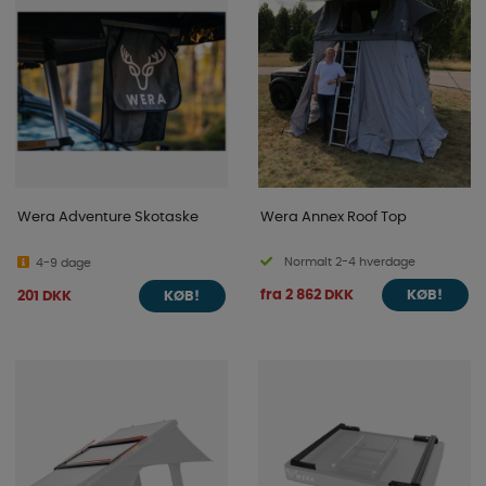
Wera Adventure Skotaske
Wera Annex Roof Top
Normalt 2-4 hverdage
4-9 dage
fra 2 862 DKK
201 DKK
KØB!
KØB!