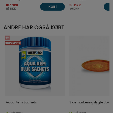
107 DKK
38 DKK
KØB!
113 DKK
40 DKK
ANDRE HAR OGSÅ KØBT
5%
SUPERPRIS!
Aqua Kem Sachets
Sidemarkeringslygte Jokon
På lager
På lager