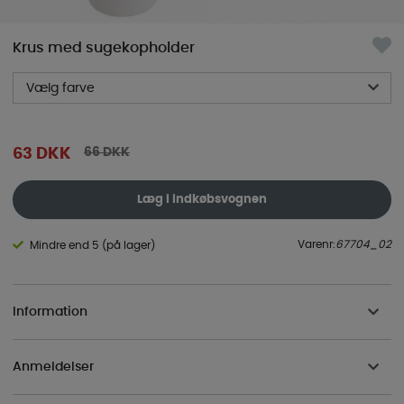
Krus med sugekopholder
Vælg farve
66
DKK
63
DKK
Læg i indkøbsvognen
Varenr:
67704_02
Mindre end 5 (på lager)
Information
Anmeldelser