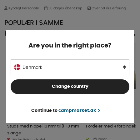
Kybdigt Personale
30 dages åbent køp
Over 50 års erfaring
POPULÆR I SAMME
KATEGORI
SE ALLE PRODUKTER
Are you in the right place?
Denmark
Change country
Continue to
campmarket.dk
Studs med nippel 10 mm til 8-10 mm
Fordeler med 4 forbindelser
slange
På lager
Midlertidigt udsolgt