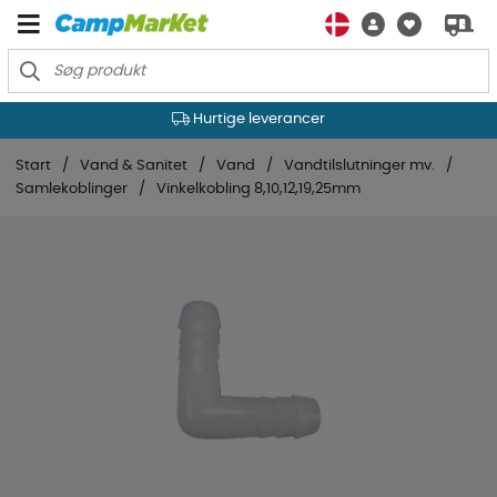
Hurtige leverancer
Start
Vand & Sanitet
Vand
Vandtilslutninger mv.
Samlekoblinger
Vinkelkobling 8,10,12,19,25mm