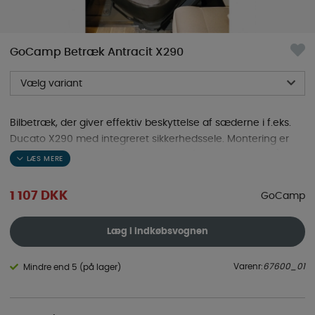
GoCamp Betræk Antracit X290
Vælg variant
Bilbetræk, der giver effektiv beskyttelse af sæderne i f.eks.
Ducato X290 med integreret sikkerhedssele. Montering er
meget enkel og hurtig (ingen elastikbånd under puden). Da
polstringen ikke dækker siderne eller ryggen, kræves der ikke
noget arbejde ved lændeholderknapperne, armlænene,
1 107
DKK
GoCamp
nakkestøtterne eller bordene på bagsiden af ryglænet. Fås i
en universel model med en god pasform og en
Læg i indkøbsvognen
skræddersyet pasform, der passer til Fiat Ducato X290.
Fungerer også til biler med sideairbags.
Varenr:
67600_01
Mindre end 5 (på lager)