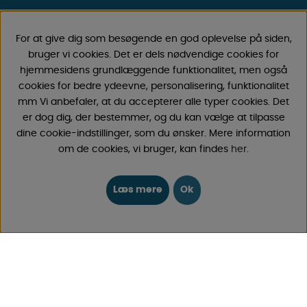
Vi har oparbejdet stor erfaring med campingvogne &
autocamper tilbehør gennem årene, fordi vi har
For at give dig som besøgende en god oplevelse på siden,
forhandlet campingvogne & autocampere samt
bruger vi cookies. Det er dels nødvendige cookies for
reservedele og tilbehør til disse siden 1968. Vi tilbyder et
hjemmesidens grundlæggende funktionalitet, men også
bredt udvalg af forskellige varer inden for camping &
cookies for bedre ydeevne, personalisering, funktionalitet
fritid til gode priser med lave fragtomkostninger . Du vil
mm Vi anbefaler, at du accepterer alle typer cookies. Det
helt sikkert finde noget, du godt kan lide blandt vores
er dog dig, der bestemmer, og du kan vælge at tilpasse
30.000 produkter!
dine cookie-indstillinger, som du ønsker. Mere information
om de cookies, vi bruger, kan findes
her
.
Følg os på Facebook og Instagram for inspiration,
nyheder og eksklusive tilbud. Campinglivet begynder
hos os!
Læs mere
Ok