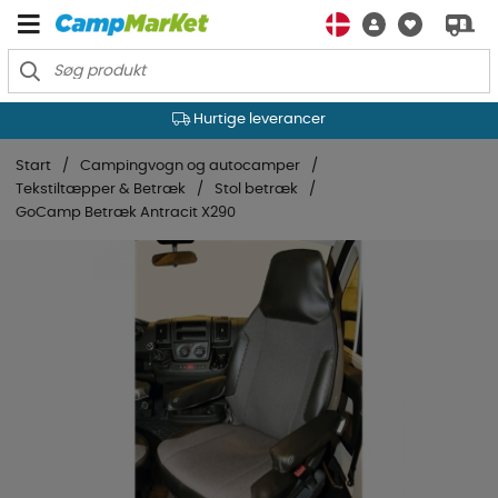
Hurtige leverancer
Start
Campingvogn og autocamper
Tekstiltæpper & Betræk
Stol betræk
GoCamp Betræk Antracit X290