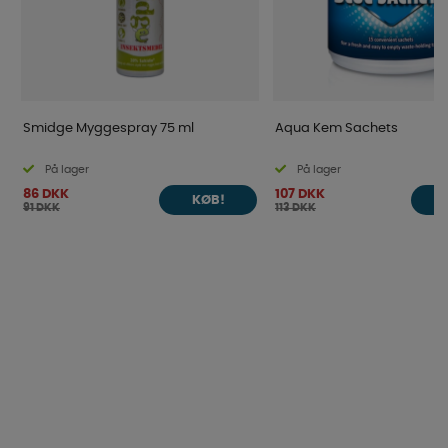
Smidge Myggespray 75 ml
Aqua Kem Sachets
På lager
På lager
86 DKK
107 DKK
KØB!
91 DKK
113 DKK