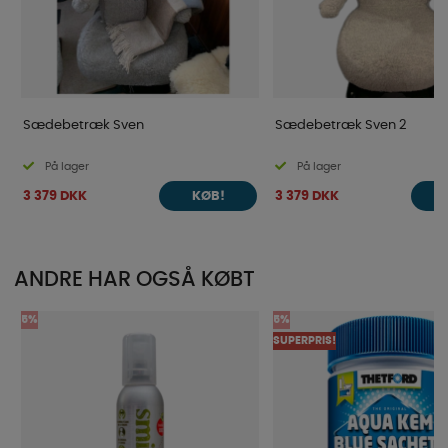
Sædebetræk Sven
Sædebetræk Sven 2
På lager
På lager
3 379 DKK
3 379 DKK
KØB!
ANDRE HAR OGSÅ KØBT
5%
5%
SUPERPRIS!