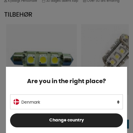
Kybdigt Personale
30 dages åbent køp
Over 50 års erfaring
TILBEHØR
Are you in the right place?
Denmark
Flush base 3-42mm Led
G4-15 Tower Led
På lager
På lager
Change country
30 DKK
42 DKK
KØB!