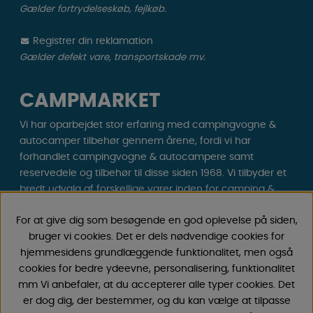
Gælder fortrydelseskøb, fejlkøb.
Registrer din reklamation
Gælder defekt vare, transportskade mv.
CAMPMARKET
Vi har oparbejdet stor erfaring med campingvogne &
autocamper tilbehør gennem årene, fordi vi har
forhandlet campingvogne & autocampere samt
reservedele og tilbehør til disse siden 1968. Vi tilbyder et
bredt udvalg af forskellige varer inden for camping &
fritid til gode priser med lave fragtomkostninger . Du vil
For at give dig som besøgende en god oplevelse på siden,
helt sikkert finde noget, du godt kan lide blandt vores
bruger vi cookies. Det er dels nødvendige cookies for
30.000 produkter!
hjemmesidens grundlæggende funktionalitet, men også
cookies for bedre ydeevne, personalisering, funktionalitet
Følg os på Facebook og Instagram for inspiration,
mm Vi anbefaler, at du accepterer alle typer cookies. Det
nyheder og eksklusive tilbud. Campinglivet begynder
er dog dig, der bestemmer, og du kan vælge at tilpasse
hos os!