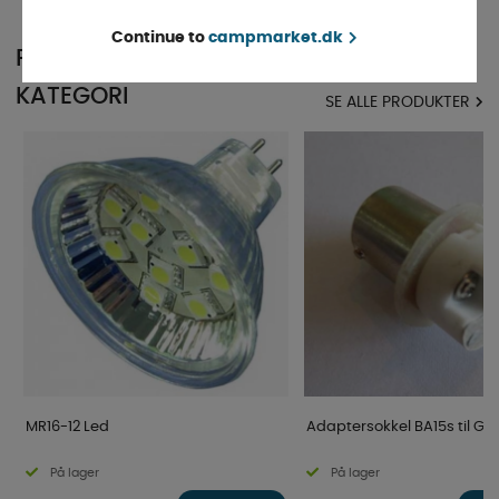
Continue to
campmarket.dk
POPULÆR I SAMME
KATEGORI
SE ALLE PRODUKTER
MR16-12 Led
Adaptersokkel BA15s til G4 
På lager
På lager