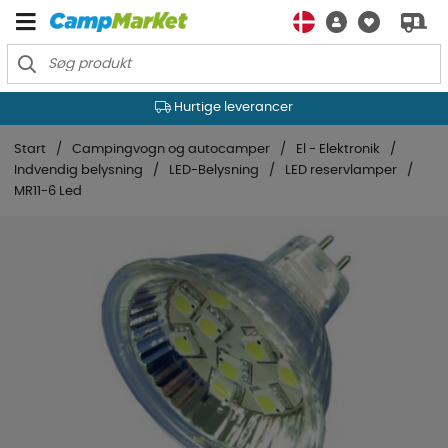
Hurtige leverancer
Start
Campingvogn og autocamper
El - Elektronik
Indvendig belysning
LED-Belysning
LED reservlamper
MR11-6 Led