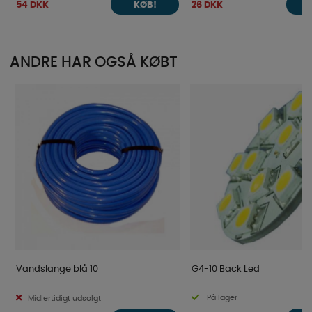
54 DKK
26 DKK
KØB!
ANDRE HAR OGSÅ KØBT
Vandslange blå 10
G4-10 Back Led
På lager
Midlertidigt udsolgt