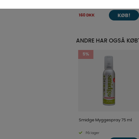
4-9 dage
KØB!
160 DKK
ANDRE HAR OGSÅ KØB
5%
Smidge Myggespray 75 ml
På lager