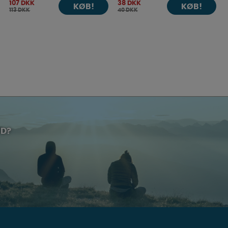
107 DKK
38 DKK
KØB!
KØB!
113 DKK
40 DKK
UD?