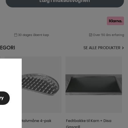
Læg i indkøbsvognen
30 dages åbent køp
Over 50 års erfaring
EGORI
SE ALLE PRODUKTER
ry
Grillfolie Halvmåne 4-pak
Fedtbakke til Karn + Disa
Gasgrill