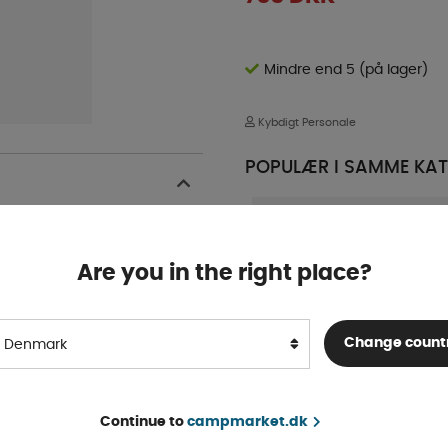
Mindre end 5 (på lager)
Kybdigt Personale
POPULÆR I SAMME KAT
æder med trykknapper.
Are you in the right place?
Change count
Denmark
Continue to
campmarket.dk
Cobb Cobble Stone, pakke
med 6 stk.