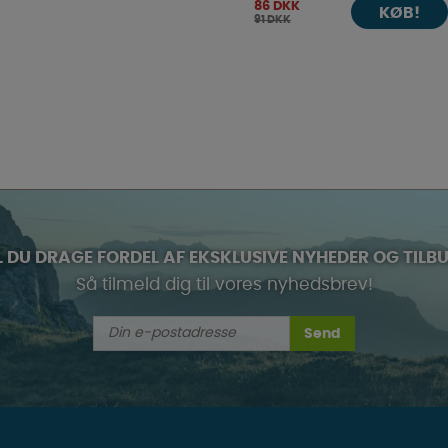
86 DKK
KØB!
91 DKK
L DU DRAGE FORDEL AF EKSKLUSIVE NYHEDER OG TILB
Så tilmeld dig til vores nyhedsbrev!
Send