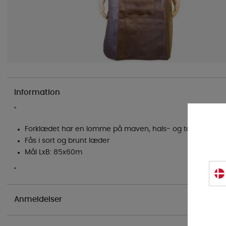
Information
"
Forklædet har en lomme på maven, hals- og taljerem i l
Fås i sort og brunt læder
Mål LxB: 85x60m
"
Anmeldelser