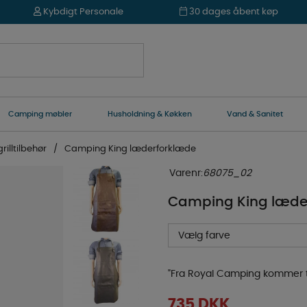
Kybdigt Personale
30 dages åbent køp
Camping møbler
Husholdning & Køkken
Vand & Sanitet
rilltilbehør
Camping King læderforklæde
Varenr:
68075_02
Camping King læde
Vælg farve
"
Fra Royal Camping kommer to 
735
DKK