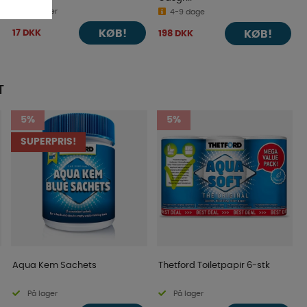
På lager
4-9 dage
KØB!
17 DKK
KØB!
198 DKK
T
5%
5%
SUPERPRIS!
Aqua Kem Sachets
Thetford Toiletpapir 6-stk
På lager
På lager