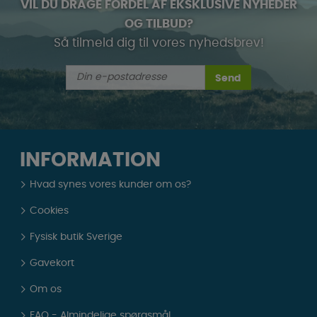
VIL DU DRAGE FORDEL AF EKSKLUSIVE NYHEDER
OG TILBUD?
Så tilmeld dig til vores nyhedsbrev!
Send
INFORMATION
Hvad synes vores kunder om os?
Cookies
Fysisk butik Sverige
Gavekort
Om os
FAQ - Almindelige spørgsmål