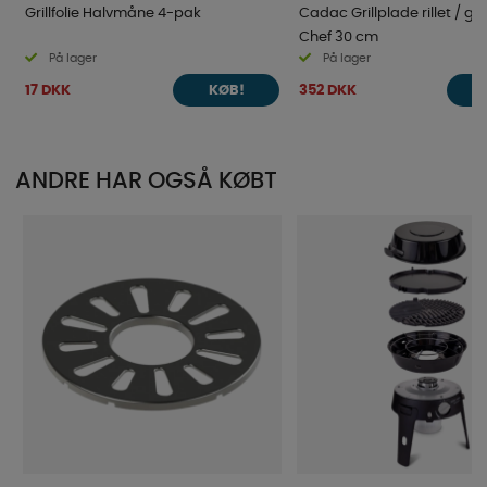
Grillfolie Halvmåne 4-pak
Cadac Grillplade rillet / gla
Chef 30 cm
På lager
På lager
17 DKK
352 DKK
KØB!
ANDRE HAR OGSÅ KØBT