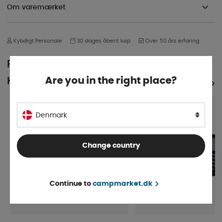
Om varemærket
Kybdigt Personale
30 dages åbent køp
Over 50 års erfaring
POPULÆR I SAMME
KATEGORI
Are you in the right place?
SE ALLE PRODUKTER
Denmark
Change country
Continue to
campmarket.dk