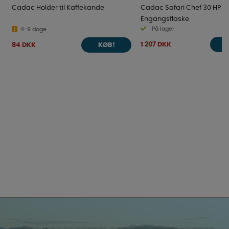
Cadac Holder til Kaffekande
Cadac Safari Chef 30 HP D
Engangsflaske
På lager
4-9 dage
1 207 DKK
84 DKK
KØB!