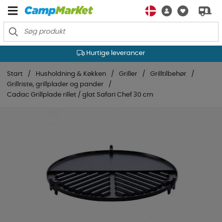
Hurtige leverancer
Start
Husholdning & Køkken
Griller
Grilltilbehør
Grillriste, grillplader og pander
Cadac Grillplade rillet / glat Safari Chef 30 cm