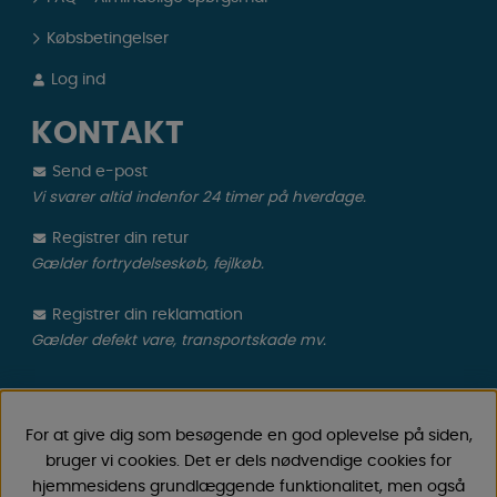
Købsbetingelser
Log ind
KONTAKT
Send e-post
Vi svarer altid indenfor 24 timer på hverdage.
Registrer din retur
Gælder fortrydelseskøb, fejlkøb.
Registrer din reklamation
Gælder defekt vare, transportskade mv.
CAMPMARKET
For at give dig som besøgende en god oplevelse på siden,
Vi har oparbejdet stor erfaring med campingvogne &
bruger vi cookies. Det er dels nødvendige cookies for
autocamper tilbehør gennem årene, fordi vi har
hjemmesidens grundlæggende funktionalitet, men også